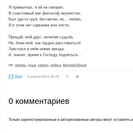
Я промолчал, я ей не говорил,
В счастливый миг философ неуместен,
Был где-то груб, бестактен, но… любил,
И в этом нет сарказма или лести.
Прощай, мой друг, нелепая судьба,
Но, боже мой, как трудно расставаться!
Зажглася в небе новая звезда,
А, значит, время к Господу подняться…
любовь
,
душа
,
смерть
,
небеса
,
Виталий Юрков
Vitaly
2 апреля 2014, 23:16
0
комментариев
Только зарегистрированные и авторизованные авторы могут оставлять 