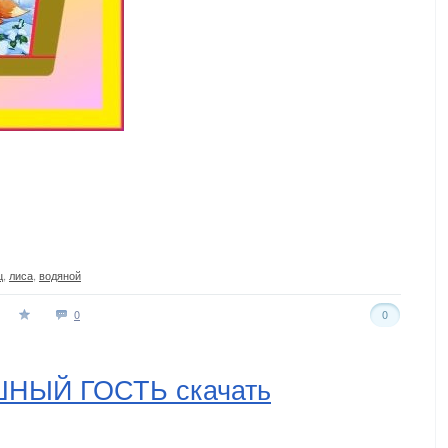
ц
,
лиса
,
водяной
0
0
ШНЫЙ ГОСТЬ скачать