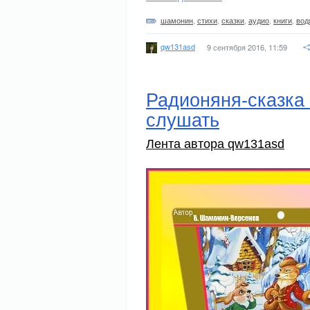
шамонин
,
стихи
,
сказки
,
аудио
,
книги
,
вод
qw131asd
9 сентября 2016, 11:59
Радионяня-сказка
слушать
Лента автора qw131asd