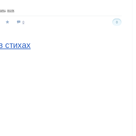
заяц
,
волк
0
0
в стихах