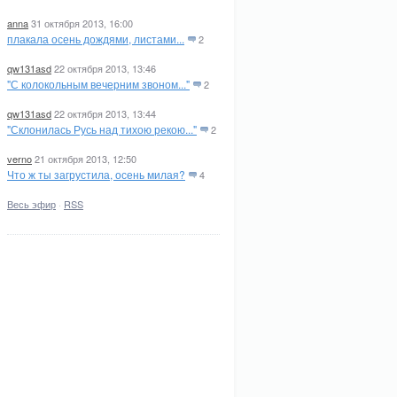
anna
31 октября 2013, 16:00
плакала осень дождями, листами...
2
qw131asd
22 октября 2013, 13:46
"С колокольным вечерним звоном..."
2
qw131asd
22 октября 2013, 13:44
"Склонилась Русь над тихою рекою..."
2
verno
21 октября 2013, 12:50
Что ж ты загрустила, осень милая?
4
Весь эфир
·
RSS