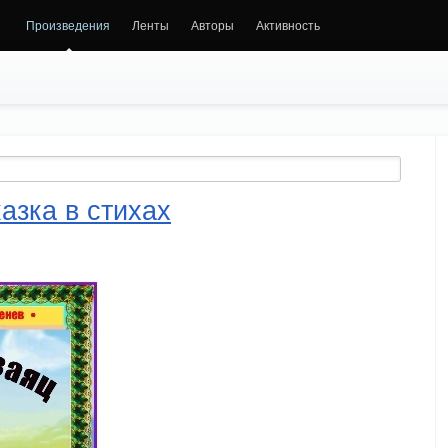
Произведения
Ленты
Авторы
Активность
азка в стихах