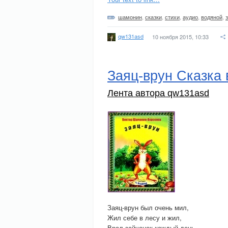
шамонин
,
сказки
,
стихи
,
аудио
,
водяной
,
qw131asd
10 ноября 2015, 10:33
Заяц-врун Сказка 
Лента автора qw131asd
Заяц-врун был очень мил,
Жил себе в лесу и жил,
Врал зайчонок каждый день,