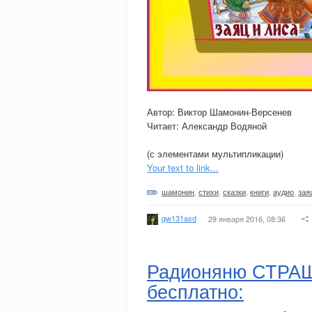
Автор: Виктор Шамонин-Версенев
Читает: Александр Водяной
(с элементами мультипликации)
Your text to link...
шамонин
,
стихи
,
сказки
,
книги
,
аудио
,
зая
qw131asd
29 января 2016, 08:36
Радионяню СТРА
бесплатно: