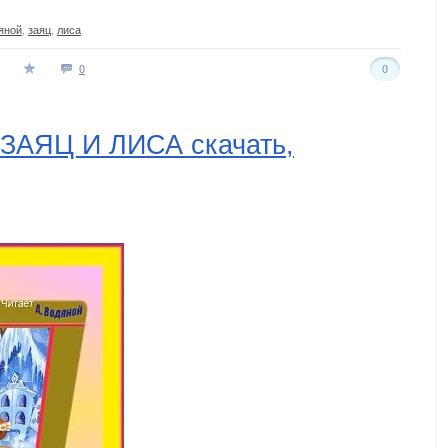
яной
,
заяц
,
лиса
0
0
 ЗАЯЦ И ЛИСА скачать,