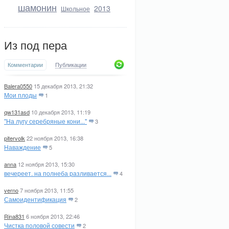
шамонин
2013
Школьное
Из под пера
Комментарии
Публикации
Balera0550
15 декабря 2013, 21:32
Мои плоды
1
qw131asd
10 декабря 2013, 11:19
"На лугу серебряные кони..."
3
pitervolk
22 ноября 2013, 16:38
Наваждение
5
anna
12 ноября 2013, 15:30
вечереет. на полнеба разливается...
4
verno
7 ноября 2013, 11:55
Самоидентификация
2
Rina831
6 ноября 2013, 22:46
Чистка половой совести
2