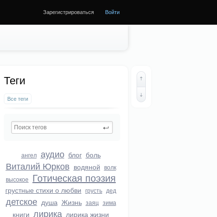
Зарегистрироваться
Войти
Теги
Все теги
аудио
блог
боль
ангел
Виталий Юрков
водяной
волк
Готическая поэзия
высокое
грустные стихи о любви
грусть
дед
детское
душа
Жизнь
заяц
зима
лирика
книги
лирика жизни