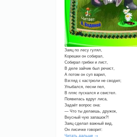
Заяц по лесу гулял,
Корешки он собирал,
Собирал грибки и лист,
В деле зайчик был речист,
А потом он суп варил,
Взгляд с кастрюли не сводил;
Улыбался, песни пел,
В пляс пускался и свистел.
Появилась вдруг лиса,
Задаёт вопрос она:
— Что ты делаешь, дружок,
Вкусный чую запашок?!
Заяц сделал важный вид,
Он лисичке говорит:
Читать дальше →