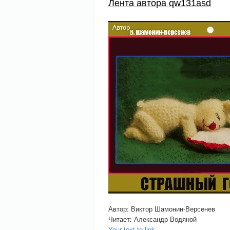
Лента автора qw131asd
Автор: Виктор Шамонин-Версенев
Читает: Александр Водяной
Your text to link...