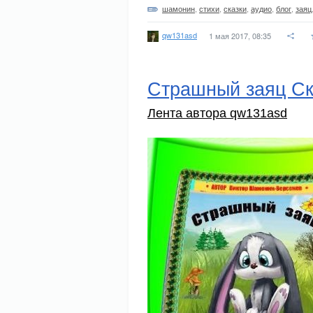
шамонин
,
стихи
,
сказки
,
аудио
,
блог
,
заяц
qw131asd
1 мая 2017, 08:35
Страшный заяц Ск
Лента автора qw131asd