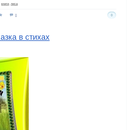
,
книги
,
лиса
0
0
азка в стихах