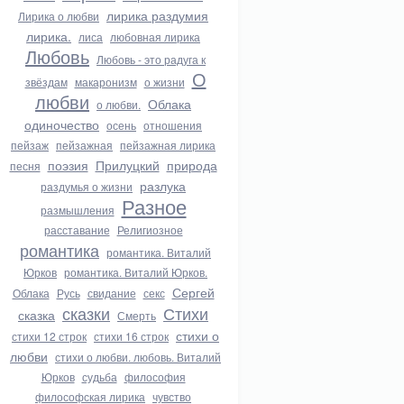
лирика раздумия
Лирика о любви
лирика.
лиса
любовная лирика
Любовь
Любовь - это радуга к
О
звёздам
макаронизм
о жизни
любви
Облака
о любви.
одиночество
осень
отношения
пейзаж
пейзажная
пейзажная лирика
поэзия
Прилуцкий
природа
песня
разлука
раздумья о жизни
Разное
размышления
расставание
Религиозное
романтика
романтика. Виталий
Юрков
романтика. Виталий Юрков.
Сергей
Облака
Русь
свидание
секс
сказки
Стихи
сказка
Смерть
стихи о
стихи 12 строк
стихи 16 строк
любви
стихи о любви. любовь. Виталий
Юрков
судьба
философия
философская лирика
чувство