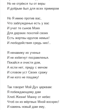
Но не отрёкся ты от веры
И добрым был для всех примером
Но Я имею против вас,
Что заблужденье есть у вас
И учат те сынов Моих
Для дерзких похотей своих
Есть жертвы идолов немых!
И любодействия средь них!..
Я ненавижу их ученье
И не избегнут посрамленья.
Покайся и очисти дом,
А если нет, приду с мечом
И словом уст Своих сражу
И ни кого не пощажу!
Так говорит Мой Дух церквам:
Я побеждающему дам
Хлеб Жизни! Манну от небес
Чтоб он из мёртвых Мной воскрес!
И камень новый дам ему,