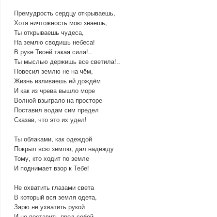
Премудрость сердцу открываешь,
Хотя ничтожность мою знаешь,
Ты открываешь чудеса,
На землю сводишь небеса!
В руке Твоей такая сила!..
Ты мыслью держишь все светила!..
Повесил землю не на чём,
Жизнь изливаешь ей дождём
И как из чрева вышло море
Волной взыграло на просторе
Поставил водам сим предел
Сказав, что это их удел!
Ты облаками, как одеждой
Покрыл всю землю, дал надежду
Тому, кто ходит по земле
И поднимает взор к Тебе!
Не охватить глазами света
В который вся земля одета,
Зарю не ухватить рукой
И не поставить пред собой