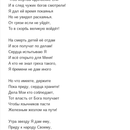
И в след чужих богов смотрели!
Я дал ей время покаянья
Но не увидел раскаянья.
От грязи если не уйдёт,
То в скорбь великую войдёт!
На смерть детей её отдам
И все получат по делам!
Сердца испытываю Я
И всё открыто для Меня!
А кто не знал греха такого,
Я бремени не дам иного
Но что имеете, держите
Пока приду, сердца храните!
Дела Мои кто соблюдает,
Тот власть от Бога получает
Чтобы язычников пасти
Железным жезлом на пути!
Утра звезду Я дам ему,
Приду к народу Своему,