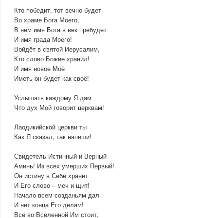
Кто победит, тот вечно будет
Во храме Бога Моего,
В нём имя Бога в век пребудет
И имя града Моего!
Войдёт в святой Иерусалим,
Кто слово Божие хранил!
И имя новое Моё
Иметь он будет как своё!
Услышать каждому Я дам
Что дух Мой говорит церквам!
Лаодикийской церкви ты
Как Я сказал, так напиши!
Свидетель Истинный и Верный
Аминь! Из всех умерших Первый!
Он истину в Себе хранит
И Его слово – меч и щит!
Начало всем созданьям дал
И нет конца Его делам!
Всё во Вселенной Им стоит,