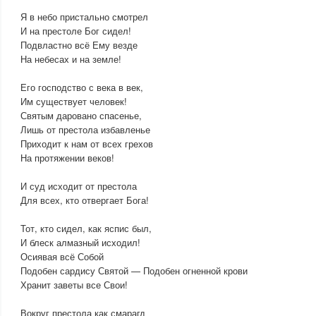
Я в небо пристально смотрел
И на престоле Бог сидел!
Подвластно всё Ему везде
На небесах и на земле!
Его господство с века в век,
Им существует человек!
Святым даровано спасенье,
Лишь от престола избавленье
Приходит к нам от всех грехов
На протяжении веков!
И суд исходит от престола
Для всех, кто отвергает Бога!
Тот, кто сидел, как яспис был,
И блеск алмазный исходил!
Осиявая всё Собой
Подобен сардису Святой — Подобен огненной крови
Хранит заветы все Свои!
Вокруг престола как смарагд