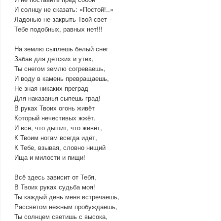
И солнцу не сказать: «Постой!..»
Ладонью не закрыть Твой свет –
Тебе подобных, равных нет!!!
На землю сыплешь белый снег
Забав для детских и утех,
Ты снегом землю согреваешь,
И воду в камень превращаешь,
Не зная никаких преград
Для наказанья сыпешь град!
В руках Твоих огонь живёт
Который нечестивых жжёт.
И всё, что дышит, что живёт,
К Твоим ногам всегда идёт,
К Тебе, взывая, словно нищий
Ища и милости и пищи!
Всё здесь зависит от Тебя,
В Твоих руках судьба моя!
Ты каждый день меня встречаешь,
Рассветом нежным пробуждаешь,
Ты солнцем светишь с высока,