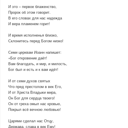
И это – первое блаженство,
Пророк об этом говорит.
В его словах для нас надежда
И вера пламенем горит!
И время исполненья близко,
Склонитесь перед Богом низко!
Семи церквам Иоанн напишет:
«Бог откровение даёт!
Вам благодать, и мир, и милость,
Бог был и есть и к вам идёт!
И от семи духов святых
Что пред престолом в век Его,
И от Христа Владыки мира,
Он Бог для сердца твоего!
Он от греха омыл нас кровью,
Покрыл всё вечною любовью!
Царями сделал нас Отцу,
Держава, слава в век Ему!