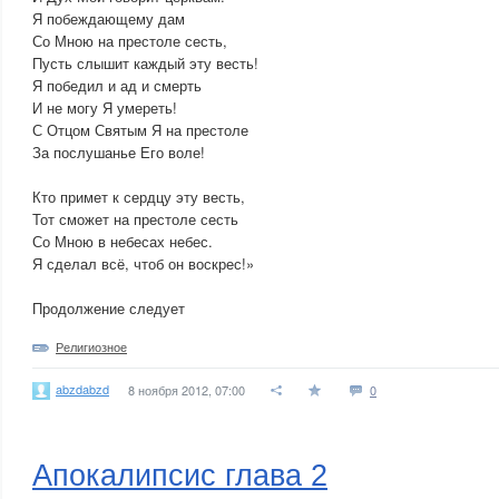
Я побеждающему дам
Со Мною на престоле сесть,
Пусть слышит каждый эту весть!
Я победил и ад и смерть
И не могу Я умереть!
С Отцом Святым Я на престоле
За послушанье Его воле!
Кто примет к сердцу эту весть,
Тот сможет на престоле сесть
Со Мною в небесах небес.
Я сделал всё, чтоб он воскрес!»
Продолжение следует
Религиозное
abzdabzd
8 ноября 2012, 07:00
0
Апокалипсис глава 2