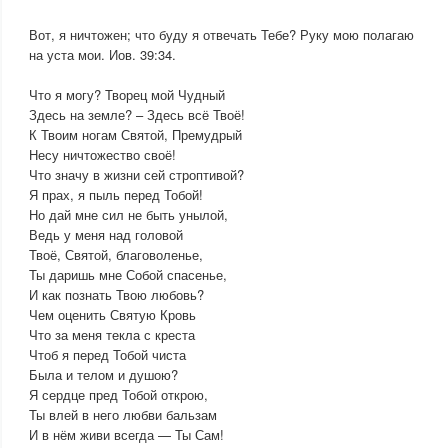
Вот, я ничтожен; что буду я отвечать Тебе? Руку мою полагаю
на уста мои. Иов. 39:34.
Что я могу? Творец мой Чудный
Здесь на земле? – Здесь всё Твоё!
К Твоим ногам Святой, Премудрый
Несу ничтожество своё!
Что значу в жизни сей строптивой?
Я прах, я пыль перед Тобой!
Но дай мне сил не быть унылой,
Ведь у меня над головой
Твоё, Святой, благоволенье,
Ты даришь мне Собой спасенье,
И как познать Твою любовь?
Чем оценить Святую Кровь
Что за меня текла с креста
Чтоб я перед Тобой чиста
Была и телом и душою?
Я сердце пред Тобой открою,
Ты влей в него любви бальзам
И в нём живи всегда — Ты Сам!