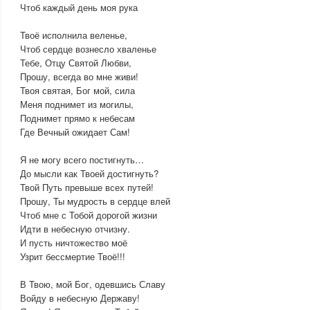
Чтоб каждый день моя рука
Твоё исполнила веленье,
Чтоб сердце вознесло хваленье
Тебе, Отцу Святой Любви,
Прошу, всегда во мне живи!
Твоя святая, Бог мой, сила
Меня поднимет из могилы,
Поднимет прямо к небесам
Где Вечный ожидает Сам!
Я не могу всего постигнуть…
До мысли как Твоей достигнуть?
Твой Путь превыше всех путей!
Прошу, Ты мудрость в сердце влей
Чтоб мне с Тобой дорогой жизни
Идти в небесную отчизну.
И пусть ничтожество моё
Узрит бессмертие Твоё!!!
В Твою, мой Бог, одевшись Славу
Войду в небесную Державу!