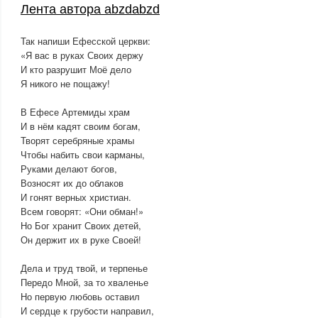
Лента автора abzdabzd
Так напиши Ефесской церкви:
«Я вас в руках Своих держу
И кто разрушит Моё дело
Я никого не пощажу!
В Ефесе Артемиды храм
И в нём кадят своим богам,
Творят серебряные храмы
Чтобы набить свои карманы,
Руками делают богов,
Возносят их до облаков
И гонят верных христиан.
Всем говорят: «Они обман!»
Но Бог хранит Своих детей,
Он держит их в руке Своей!
Дела и труд твой, и терпенье
Передо Мной, за то хваленье
Но первую любовь оставил
И сердце к грубости направил,