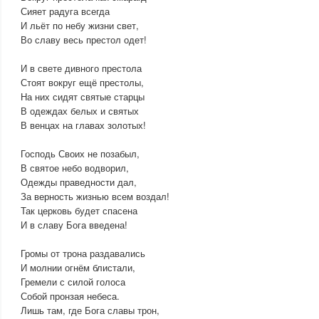
Сияет радуга всегда
И льёт по небу жизни свет,
Во славу весь престол одет!
И в свете дивного престола
Стоят вокруг ещё престолы,
На них сидят святые старцы
В одеждах белых и святых
В венцах на главах золотых!
Господь Своих не позабыл,
В святое небо водворил,
Одежды праведности дал,
За верность жизнью всем воздал!
Так церковь будет спасена
И в славу Бога введена!
Громы от трона раздавались
И молнии огнём блистали,
Гремели с силой голоса
Собой пронзая небеса.
Лишь там, где Бога славы трон,