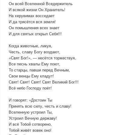
Он всей Вселенной Вседержитель
И всякой жизни Он Хранитель!
На херувимах восседает
И да трясётся вся земля!
Он помышления всех знает
И для святых открыл Себя!!!
Когда животные, ликуя,
Честь, славу Богу воздают,
«Свят Бог!», — несётся торжествуя,
Все песнь хвалы Ему поют,
То старцы, павши перед Вечным,
Свои венцы Ему кладут!
Свят! Свят! Свят! Свят Великий Бог!!!
Всё небо Господу поёт!
И говорят: «Достоин Ты
Принять всю силу, честь и славу!
Вселенную устроил Ты,
Устроил Вечную державу!
И всё Тобой сотворено,
Тобой живёт вовек оно!