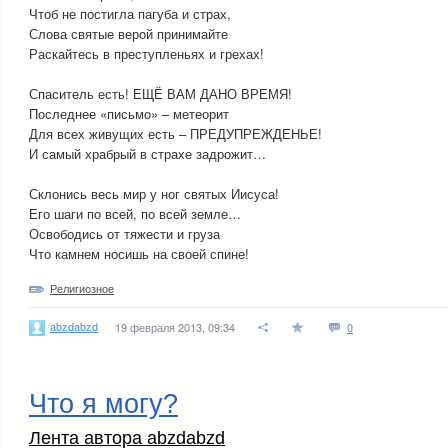
Чтоб не постигла пагуба и страх,
Слова святые верой принимайте
Раскайтесь в преступленьях и грехах!
Спаситель есть! ЕЩЁ ВАМ ДАНО ВРЕМЯ!
Последнее «письмо» – метеорит
Для всех живущих есть – ПРЕДУПРЕЖДЕНЬЕ!
И самый храбрый в страхе задрожит…
Склонись весь мир у ног святых Иисуса!
Его шаги по всей, по всей земле…
Освободись от тяжести и груза
Что камнем носишь на своей спине!
Религиозное
abzdabzd
19 февраля 2013, 09:34
0
Что я могу?
Лента автора abzdabzd