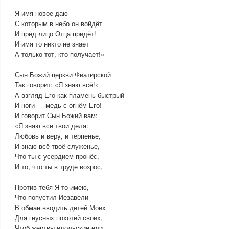
Я имя новое даю
С которым в небо он войдёт
И пред лицо Отца придёт!
И имя то никто не знает
А только тот, кто получает!»
Сын Божий церкви Фиатирской
Так говорит: «Я знаю всё!»
А взгляд Его как пламень быстрый
И ноги — медь с огнём Его!
И говорит Сын Божий вам:
«Я знаю все твои дела:
Любовь и веру, и терпенье,
И знаю всё твоё служенье,
Что ты с усердием пронёс,
И то, что ты в труде возрос,
Против тебя Я то имею,
Что попустил Иезавели
В обман вводить детей Моих
Для гнусных похотей своих,
Чтоб жертвы идольские ели