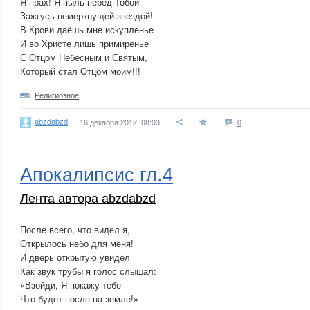
Я прах! Я пыль перед Тобой –
Зажгусь немеркнущей звездой!
В Крови даёшь мне искупленье
И во Христе лишь примиренье
С Отцом Небесным и Святым,
Который стал Отцом моим!!!
Религиозное
abzdabzd
16 декабря 2012, 08:03
0
Апокалипсис гл.4
Лента автора abzdabzd
После всего, что видел я,
Открылось небо для меня!
И дверь открытую увидел
Как звук трубы я голос слышал:
«Взойди, Я покажу тебе
Что будет после на земле!»