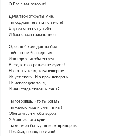
О Его силе говорит!
Дела твои открыты Мне,
Ты ходишь тёплым по земле!
Внутри огня нет у тебя
И бесполезна жизнь твоя!
О, если б холоден ты был,
Тебя огнём бы наделил!
Или горяч, чтобы согрел
Всех, кто согреться не сумел!
Но как ты тёпл, тебя извергну
Из уст своих! И в прах повергну!
Не исповедаю тебя,
И чем тогда спасёшь себя?
Ты говоришь, что ты богат?
Ты жалок, нищ и слеп, и наг!
Обогатиться чтобы верой
У Меня золото купи,
Ты должен быть для всех примером,
Покайся, праведно живи!