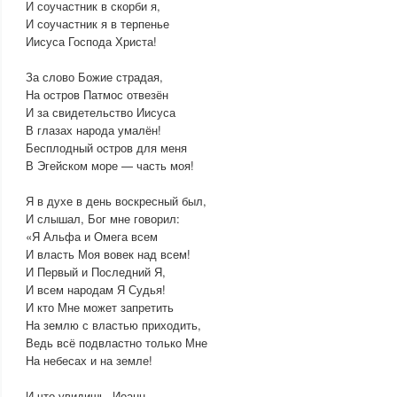
И соучастник в скорби я,
И соучастник я в терпенье
Иисуса Господа Христа!
За слово Божие страдая,
На остров Патмос отвезён
И за свидетельство Иисуса
В глазах народа умалён!
Бесплодный остров для меня
В Эгейском море — часть моя!
Я в духе в день воскресный был,
И слышал, Бог мне говорил:
«Я Альфа и Омега всем
И власть Моя вовек над всем!
И Первый и Последний Я,
И всем народам Я Судья!
И кто Мне может запретить
На землю с властью приходить,
Ведь всё подвластно только Мне
На небесах и на земле!
И что увидишь, Иоанн,