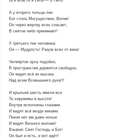
А у второго тельца лик:
Бог столь Могуществен, Велик!
Он через жертву всех спасает,
В святое небо принимает!
У третьего лик человека:
Он — Мудрость! Разум всех от века!
Четвёртое орлу подобно,
В пространстве держится свободно,
Он видит всё из высока
Над всем Всевышнего рука!!!
И крыльев шесть имели все
Те херувимы в высоте!
Внутри исполнены глазами
И видят всё везде веками.
Покоя нет им даже ночью
И видят Вечного воочию!
Взывая: Свят Господь и Бог!
Он был и есть, и вот идёт!