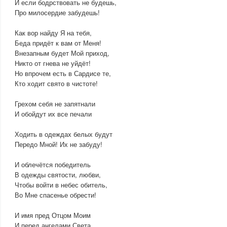
И если бодрствовать не будешь,
Про милосердие забудешь!
Как вор найду Я на тебя,
Беда придёт к вам от Меня!
Внезапным будет Мой приход,
Никто от гнева не уйдёт!
Но впрочем есть в Сардисе те,
Кто ходит свято в чистоте!
Грехом себя не запятнали
И обойдут их все печали
Ходить в одеждах белых будут
Передо Мной! Их не забуду!
И облечётся победитель
В одежды святости, любви,
Чтобы войти в небес обитель,
Во Мне спасенье обрести!
И имя пред Отцом Моим
И перед ангелами Света