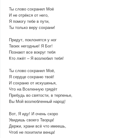
Ты слово сохранил Моё
И не отрёкся от него,
Я помогу тебе в пути,
Ты только веру сохрани!
Придут, поклонятся у ног
Твоих негодные! Я Бог!
Познают все вокруг тебя
Кто лжёт – Я возлюбил тебя!
Ты слово сохранил Моё,
Я сердце сохраню твоё!
И сохраню от искушенья,
Что на Вселенную грядёт
Пребудь во святости, в терпенье,
Вы Мой возлюбленный народ!
Вот, Я иду! И очень скоро
Увидишь своего Творца!
Держи, храни всё что имеешь,
Чтоб не похитили венца!