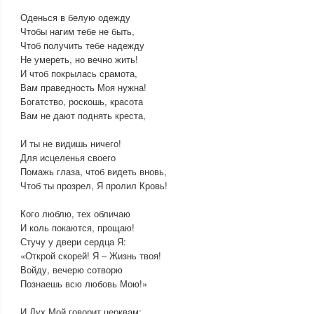
Оденься в белую одежду
Чтобы нагим тебе не быть,
Чтоб получить тебе надежду
Не умереть, но вечно жить!
И чтоб покрылась срамота,
Вам праведность Моя нужна!
Богатство, роскошь, красота
Вам не дают поднять креста,
И ты не видишь ничего!
Для исцеленья своего
Помажь глаза, чтоб видеть вновь,
Чтоб ты прозрел, Я пролил Кровь!
Кого люблю, тех обличаю
И коль покаются, прощаю!
Стучу у двери сердца Я:
«Открой скорей! Я – Жизнь твоя!
Войду, вечерю сотворю
Познаешь всю любовь Мою!»
И Дух Мой говорит церквам: