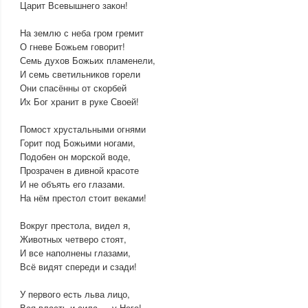
Царит Всевышнего закон!
На землю с неба гром гремит
О гневе Божьем говорит!
Семь духов Божьих пламенели,
И семь светильников горели
Они спасённы от скорбей
Их Бог хранит в руке Своей!
Помост хрустальными огнями
Горит под Божьими ногами,
Подобен он морской воде,
Прозрачен в дивной красоте
И не объять его глазами.
На нём престол стоит веками!
Вокруг престола, видел я,
Животных четверо стоят,
И все наполнены глазами,
Всё видят спереди и сзади!
У первого есть льва лицо,
Вся власть и сила — у Него!