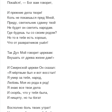
Покайся!, — Бог вам говорит,
И прежние дела твори!
Коль не покаешься пред Мной,
Приду, светильник сдвину твой
Не будет он светить народам.
Где будешь ты со своим родом?
Но то в тебе есть хорошо,
Что от развратников ушёл!
Так Дух Мой говорит церквам:
Вкушать от древа жизни дам!»
И Смирнской церкви Он сказал:
«Я мёртвым был и вот восстал!
Я умер за тебя, народ,
Любовь Моя из рода в род!
Я знаю все твои дела
И скорбь, что у тебя была,
И нищету, но ты богат
Восполню боль твоих утрат!