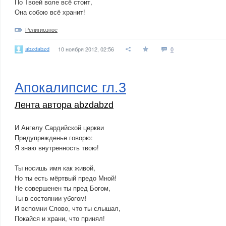
По Твоей воле всё стоит,
Она собою всё хранит!
Религиозное
abzdabzd
10 ноября 2012, 02:56
0
Апокалипсис гл.3
Лента автора abzdabzd
И Ангелу Сардийской церкви
Предупрежденье говорю:
Я знаю внутренность твою!
Ты носишь имя как живой,
Но ты есть мёртвый предо Мной!
Не совершенен ты пред Богом,
Ты в состоянии убогом!
И вспомни Слово, что ты слышал,
Покайся и храни, что принял!