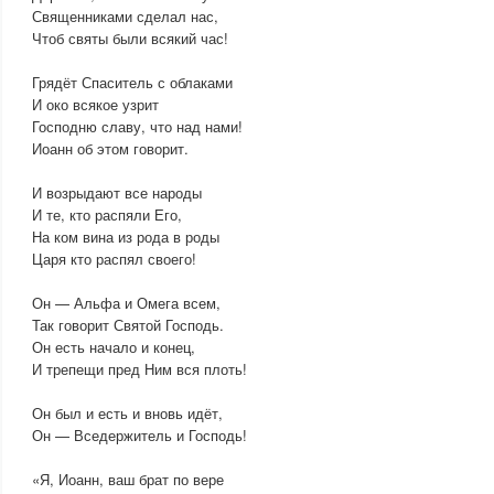
Священниками сделал нас,
Чтоб святы были всякий час!
Грядёт Спаситель с облаками
И око всякое узрит
Господню славу, что над нами!
Иоанн об этом говорит.
И возрыдают все народы
И те, кто распяли Его,
На ком вина из рода в роды
Царя кто распял своего!
Он — Альфа и Омега всем,
Так говорит Святой Господь.
Он есть начало и конец,
И трепещи пред Ним вся плоть!
Он был и есть и вновь идёт,
Он — Вседержитель и Господь!
«Я, Иоанн, ваш брат по вере