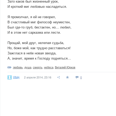
Зато каков был жизненный урок,
И кроткий миг любовью насладиться.
Я промолчал, я ей не говорил,
В счастливый миг философ неуместен,
Был где-то груб, бестактен, но… любил,
И в этом нет сарказма или лести.
Прощай, мой друг, нелепая судьба,
Но, боже мой, как трудно расставаться!
Зажглася в небе новая звезда,
А, значит, время к Господу подняться…
любовь
,
душа
,
смерть
,
небеса
,
Виталий Юрков
Vitaly
2 апреля 2014, 23:16
0