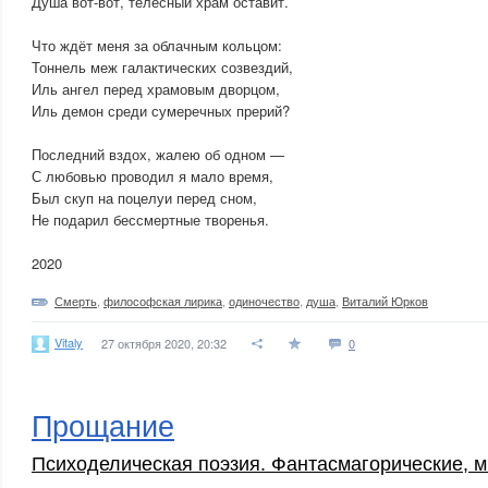
Душа вот-вот, телесный храм оставит.
Что ждёт меня за облачным кольцом:
Тоннель меж галактических созвездий,
Иль ангел перед храмовым дворцом,
Иль демон среди сумеречных прерий?
Последний вздох, жалею об одном —
С любовью проводил я мало время,
Был скуп на поцелуи перед сном,
Не подарил бессмертные творенья.
2020
Смерть
,
философская лирика
,
одиночество
,
душа
,
Виталий Юрков
Vitaly
27 октября 2020, 20:32
0
Прощание
Психоделическая поэзия. Фантасмагорические, м