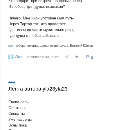
Кто подарит при встрече лавровый венец
И любовь для души, воздыхая?
Ничего. Мне иной уготован был путь-
Через Тартар тот, что пролегает,
Где гиены на части мучительно рвут,
Где душа о любви забывает…
любовь
,
смерть
,
одиночество. душа
,
Виталий Юрков
Vitaly
2 октября 2013, 09:20
0
...
Лента автора yla23yla23
Снова боль
Опять она
Снова ты
Уже навсегда
Всем пока