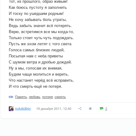
Тот, из прошлого, образ живым!
Как боюсь пустоту я заполнить
И тоску по ушедшим родным!
Не хочу забывать боль утраты,
Ведь забыть значит всё потерять.
Верю, встретимся все мы когда-то,
Только стоит чуть-чуть подождать.
Пусть же эхом летят с того света
Голоса самых близких людей,
Посылая нам с неба приветы
С шумом ветра и дробью дождей.
Ну а мы, голосам их внимая,
Будем чаще молиться и верить,
Что настанет черёд всё исправить,
И что смерть-ещё не потеря.
Память
,
любовь
,
потеря
,
смерть
sukaluibov
19 декабря 2011, 12:40
2