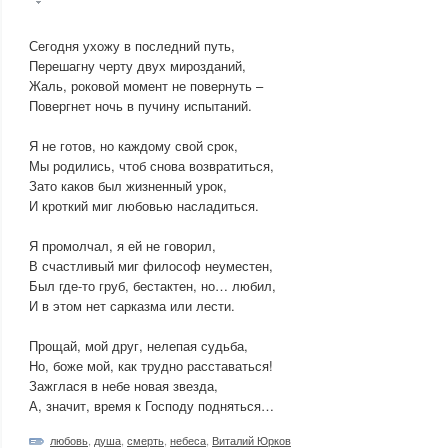
Сегодня ухожу в последний путь,
Перешагну черту двух мирозданий,
Жаль, роковой момент не повернуть –
Повергнет ночь в пучину испытаний.
Я не готов, но каждому свой срок,
Мы родились, чтоб снова возвратиться,
Зато каков был жизненный урок,
И кроткий миг любовью насладиться.
Я промолчал, я ей не говорил,
В счастливый миг философ неуместен,
Был где-то груб, бестактен, но… любил,
И в этом нет сарказма или лести.
Прощай, мой друг, нелепая судьба,
Но, боже мой, как трудно расставаться!
Зажглася в небе новая звезда,
А, значит, время к Господу подняться…
любовь
,
душа
,
смерть
,
небеса
,
Виталий Юрков