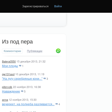
Зарегистрироваться
Войти
Из под пера
Комментарии
Публикации
Balera0550
15 декабря 2013, 21:32
Мои плоды
1
qw131asd
10 декабря 2013, 11:19
"На лугу серебряные кони..."
3
pitervolk
22 ноября 2013, 16:38
Наваждение
5
anna
12 ноября 2013, 15:30
вечереет. на полнеба разливается...
4