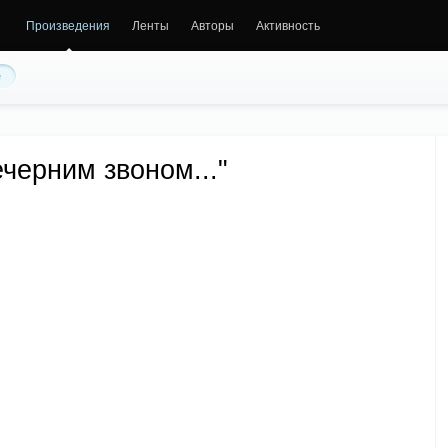
Произведения
Ленты
Авторы
Активность
е
черним звоном..."