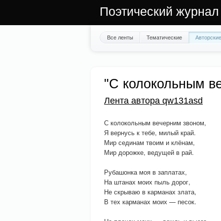
Поэтический журнал
Все ленты
Тематические
Авторски
"С колокольным ве
Лента автора qw131asd
С колокольным вечерним звоном,
Я вернусь к тебе, милый край.
Мир сединам твоим и клёнам,
Мир дорожке, ведущей в рай.
Рубашонка моя в заплатах,
На штанах моих пыль дорог,
Не скрываю в карманах злата,
В тех карманах моих — песок.