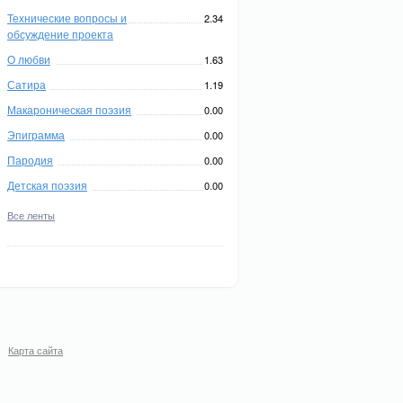
Технические вопросы и
2.34
обсуждение проекта
О любви
1.63
Сатира
1.19
Макароническая поэзия
0.00
Эпиграмма
0.00
Пародия
0.00
Детская поэзия
0.00
Все ленты
Карта сайта