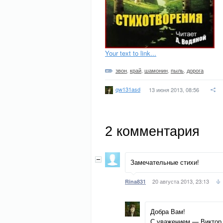
Your text to link...
звон
,
край
,
шамонин
,
пыль
,
дорога
qw131asd
13 июня 2013, 08:56
2
комментария
Замечательные стихи!
20 августа 2013, 23:13
Rina831
Добра Вам!
С уважением — Виктор