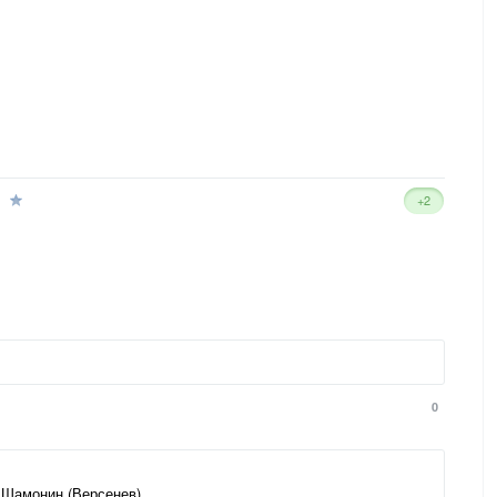
+2
0
 Шамонин (Версенев)