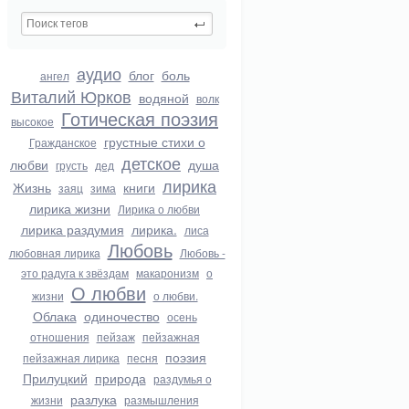
аудио
блог
боль
ангел
Виталий Юрков
водяной
волк
Готическая поэзия
высокое
грустные стихи о
Гражданское
детское
любви
душа
грусть
дед
лирика
Жизнь
книги
заяц
зима
лирика жизни
Лирика о любви
лирика раздумия
лирика.
лиса
Любовь
любовная лирика
Любовь -
это радуга к звёздам
макаронизм
о
О любви
жизни
о любви.
Облака
одиночество
осень
отношения
пейзаж
пейзажная
поэзия
пейзажная лирика
песня
Прилуцкий
природа
раздумья о
разлука
жизни
размышления