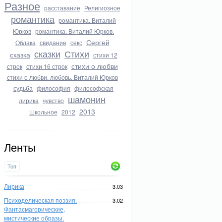
Разное
расставание
Религиозное
романтика
романтика. Виталий
Юрков
романтика. Виталий Юрков.
Сергей
Облака
свидание
секс
сказки
Стихи
сказка
стихи 12
стихи о любви
строк
стихи 16 строк
стихи о любви. любовь. Виталий Юрков
судьба
философия
философская
шамонин
лирика
чувство
2013
Школьное
2012
Ленты
Топ
Лирика
3.03
Психоделическая поэзия.
3.02
Фантасмагорические,
мистические образы.