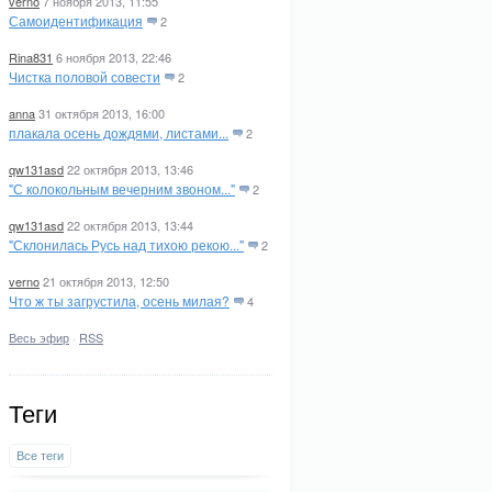
verno
7 ноября 2013, 11:55
Самоидентификация
2
Rina831
6 ноября 2013, 22:46
Чистка половой совести
2
anna
31 октября 2013, 16:00
плакала осень дождями, листами...
2
qw131asd
22 октября 2013, 13:46
"С колокольным вечерним звоном..."
2
qw131asd
22 октября 2013, 13:44
"Склонилась Русь над тихою рекою..."
2
verno
21 октября 2013, 12:50
Что ж ты загрустила, осень милая?
4
Весь эфир
·
RSS
Теги
Все теги