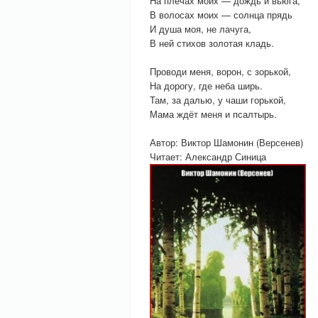
На плечах моих — дождь и вьюга,
В волосах моих — солнца прядь
И душа моя, не лачуга,
В ней стихов золотая кладь.
Проводи меня, ворон, с зорькой,
На дорогу, где неба ширь.
Там, за далью, у чаши горькой,
Мама ждёт меня и псалтырь.
Автор: Виктор Шамонин (Версенев)
Читает: Александр Синица