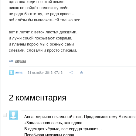
одна она ходит по этой земле.
никак не найдёт половинку себе.
не рада богатству, не рада красе…
ах! слёзы бы выплакать ей только все.
вот и летят с веток листья дождями.
и лужи собой покрывают коврами.
и плачем порою мы с осенью сами
слезами, словами и просто стихами.
лирика
anna
31 октября 2013, 07:13
2
комментария
Анна, лирично-печальный стих. Продолжили тему Ахматово
«Заплаканная осень, как вдова
В одеждах чёрных, все сердца туманит…
Перебирая мужнины слова,