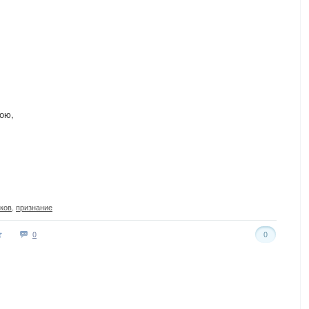
ою,
ков
,
признание
0
0