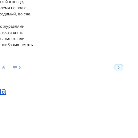
кой в конце,
 время на волю,
родимый, во сне.
 с журавлями,
 гости опять,
рылья отпали,
с любовью летать.
0
0
ша