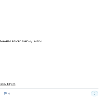
кажите влюблённому знаки.
талий Юрков
0
0