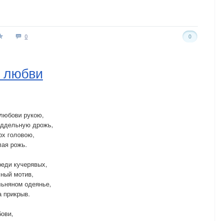
0
0
к любви
 любови рукою,
оддельную дрожь,
рх головою,
лая рожь.
реди кучерявых,
ный мотив,
льняном одеянье,
а прикрыв.
ови,