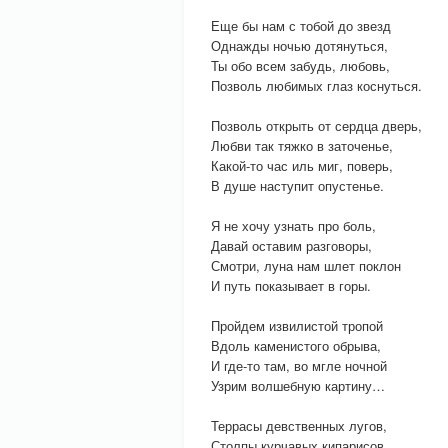
Еще бы нам с тобой до звезд
Однажды ночью дотянуться,
Ты обо всем забудь, любовь,
Позволь любимых глаз коснуться.
Позволь открыть от сердца дверь,
Любви так тяжко в заточенье,
Какой-то час иль миг, поверь,
В душе наступит опустенье.
Я не хочу узнать про боль,
Давай оставим разговоры,
Смотри, луна нам шлет поклон
И путь показывает в горы.
Пройдем извилистой тропой
Вдоль каменистого обрыва,
И где-то там, во мгле ночной
Узрим волшебную картину…
Террасы девственных лугов,
Столпы курчавых кипарисов,