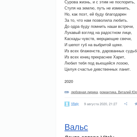
Сурова жизнь, и с этим не поспорить,
Ступя на землю, путь не изменить,
Но, как поэт, ей буду благодарен
За то, что нам позволила любить.
До одра буду помнить наши встречи,
Лукавый взгляд на радостном лице,
Каскады чувств, мерцающие свечи,
И шепот губ на выбритой щеке.
Из всех блаженств, дарованных судьб
Из всех юниц прекраснее Харит,
Любил тебя под вьющейся лозою,
Целуя счастье девственных ланит.
2020
любовная лирика
,
романтика. Виталий Юр
Vitaly
9 августа 2020, 21:27
Вальс