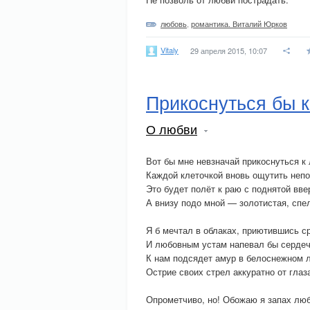
любовь
,
романтика. Виталий Юрков
Vitaly
29 апреля 2015, 10:07
Прикоснуться бы 
О любви
Вот бы мне невзначай прикоснуться к
Каждой клеточкой вновь ощутить неп
Это будет полёт к раю с поднятой вве
А внизу подо мной — золотистая, спе
Я б мечтал в облаках, приютившись с
И любовным устам напевал бы сердеч
К нам подсядет амур в белоснежном 
Острие своих стрел аккуратно от глаз
Опрометчиво, но! Обожаю я запах люб