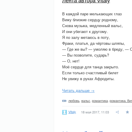
Лента автора Vitaly
В каждой паре мелькающих глаз
Вижу близкие сердцу родному,
Снова музыка, медленный вальс,
И они убегают к другому.
Я по залу метаюсь в поту,
Фраки, платья, да чёртовы шляпы,
— Где же вы? — умоляю в бреду, — О
— Вы позволите, сударь?
— О, нет!
Моё сердце для танца закрыто.
Если только счастливый билет
Не увижу в руках Афродиты.
Читать дальше →
любовь
,
вальс
,
романтика
,
романтика. Ви
Vitaly
18 мая 2017, 11:03