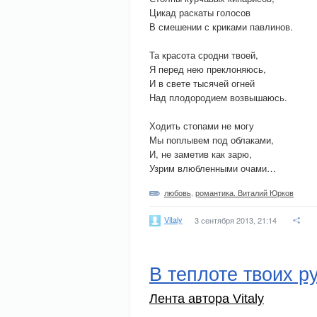
Цикад раскаты голосов
В смешении с криками павлинов.
Та красота сродни твоей,
Я перед нею преклоняюсь,
И в свете тысячей огней
Над плодородием возвышаюсь.
Ходить стопами не могу
Мы поплывем под облаками,
И, не заметив как зарю,
Узрим влюбленными очами…
любовь
,
романтика. Виталий Юрков
Vitaly
3 сентября 2013, 21:14
В теплоте твоих р
Лента автора Vitaly