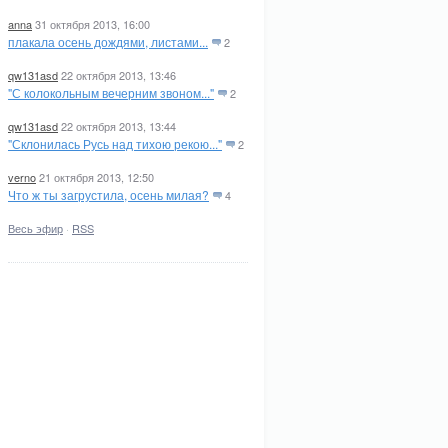
anna
31 октября 2013, 16:00
плакала осень дождями, листами...
2
qw131asd
22 октября 2013, 13:46
"С колокольным вечерним звоном..."
2
qw131asd
22 октября 2013, 13:44
"Склонилась Русь над тихою рекою..."
2
verno
21 октября 2013, 12:50
Что ж ты загрустила, осень милая?
4
Весь эфир
·
RSS