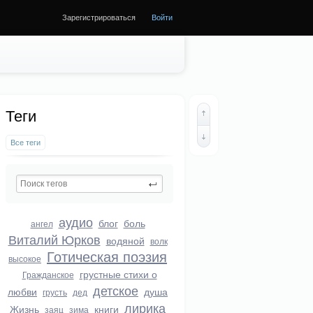
Зарегистрироваться
Войти
Теги
Все теги
аудио
блог
боль
ангел
Виталий Юрков
водяной
волк
Готическая поэзия
высокое
грустные стихи о
Гражданское
детское
любви
душа
грусть
дед
лирика
Жизнь
книги
заяц
зима