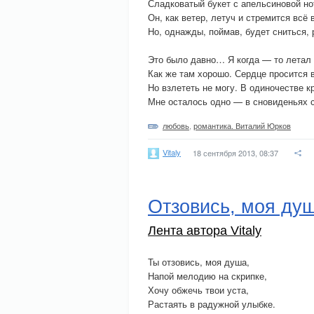
Сладковатый букет с апельсиновой нот
Он, как ветер, летуч и стремится всё
Но, однажды, поймав, будет сниться, 
Это было давно… Я когда — то летал
Как же там хорошо. Сердце просится в
Но взлететь не могу. В одиночестве к
Мне осталось одно — в сновиденьях 
любовь
,
романтика. Виталий Юрков
Vitaly
18 сентября 2013, 08:37
Отзовись, моя ду
Лента автора Vitaly
Ты отзовись, моя душа,
Напой мелодию на скрипке,
Хочу обжечь твои уста,
Растаять в радужной улыбке.