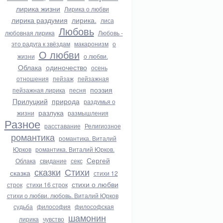
лирика жизни
Лирика о любви
лирика раздумия
лирика.
лиса
Любовь
любовная лирика
Любовь -
это радуга к звёздам
макаронизм
о
О любви
жизни
о любви.
Облака
одиночество
осень
отношения
пейзаж
пейзажная
поэзия
пейзажная лирика
песня
Прилуцкий
природа
раздумья о
разлука
жизни
размышления
Разное
расставание
Религиозное
романтика
романтика. Виталий
Юрков
романтика. Виталий Юрков.
Сергей
Облака
свидание
секс
сказки
Стихи
сказка
стихи 12
стихи о любви
строк
стихи 16 строк
стихи о любви. любовь. Виталий Юрков
судьба
философия
философская
шамонин
лирика
чувство