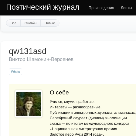
Поэтический журнал
Произведения
Ленты
Все
Онлайн
Новые
qw131asd
Виктор Шамонин-Версенев
Whois
О себе
Учился, служил, работаю.
Интересы — разнообразные.
Публикации в электронных журнала, альманахах,
Серебряный лауреат (диплом) в номинации
сказка — по итогам международного конкурса
«Национальная литературная премия
Золотое перо Руси 2014 года».