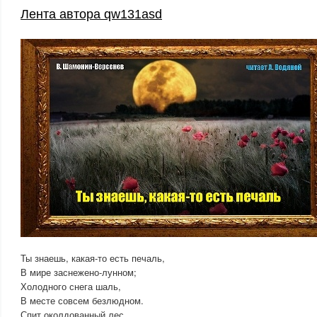
Лента автора qw131asd
Ты знаешь, какая-то есть печаль,
В мире заснежено-лунном;
Холодного снега шаль,
В месте совсем безлюдном.
Спит околдованный лес,