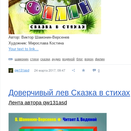
Автор: Виктор Шамонин-Версенев
Художник: Мирослава Костина
Your text to link...
шамонин
,
стихи
,
сказки
,
аудио
,
водяной
,
блог
,
ворон
,
филин
qw131asd
24 марта 2017, 09:47
0
Доверчивый лев Сказка в стихах
Лента автора qw131asd