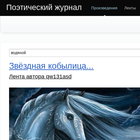
Поэтический журнал
Произведения
Ленты
Звёздная кобылица...
Лента автора qw131asd