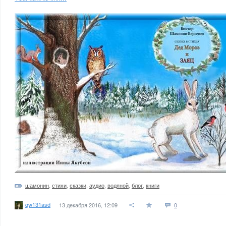
шамонин
,
стихи
,
сказки
,
аудио
,
водяной
,
блог
,
книги
qw131asd
13 декабря 2016, 12:09
0