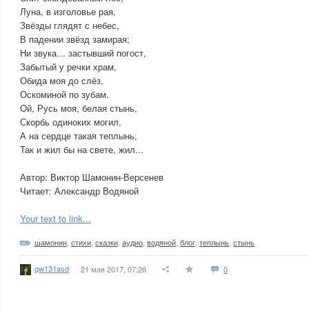
Луна, в изголовье рая,
Звёзды глядят с небес,
В падении звёзд замирая;
Ни звука… застывший погост,
Забытый у речки храм,
Обида моя до слёз,
Оскоминой по зубам.
Ой, Русь моя, белая стынь,
Скорбь одиноких могил,
А на сердце такая теплынь,
Так и жил бы на свете, жил...
Автор: Виктор Шамонин-Версенев
Читает: Александр Водяной
Your text to link...
шамонин
,
стихи
,
сказки
,
аудио
,
водяной
,
блог
,
теплынь
,
стынь
qw131asd
21 мая 2017, 07:26
0