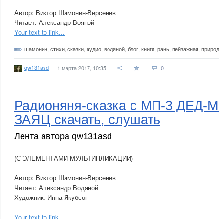
Автор: Виктор Шамонин-Версенев
Читает: Александр Вояной
Your text to link...
шамонин
,
стихи
,
сказки
,
аудио
,
водяной
,
блог
,
книги
,
рань
,
пейзажная
,
природ
qw131asd
1 марта 2017, 10:35
0
Радионяня-сказка с МП-3 ДЕД-
ЗАЯЦ скачать, слушать
Лента автора qw131asd
(С ЭЛЕМЕНТАМИ МУЛЬТИПЛИКАЦИИ)
Автор: Виктор Шамонин-Версенев
Читает: Александр Водяной
Художник: Инна Якубсон
Your text to link...