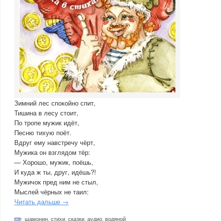
Зимний лес спокойно спит,
Тишина в лесу стоит,
По тропе мужик идёт,
Песню тихую поёт.
Вдруг ему навстречу чёрт,
Мужика он взглядом тёр:
— Хорошо, мужик, поёшь,
И куда ж ты, друг, идёшь?!
Мужичок пред ним не стыл,
Мыслей чёрных не таил:
Читать дальше →
шамонин
,
стихи
,
сказки
,
аудио
,
водяной