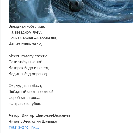
Звёздная кобылица,
На звёздном лугу,
Ночка чёрная – чаровница,
Чешет гриву телку.
Месяц голову свесил,
Сети звёздные ткёт.
Ветерок бодр и весел,
Водит звёзд хоровод.
Ох, чудны небеса,
Звёздный свет неземной.
Серебрится роса,
На траве голубой.
Автор: Виктор Шамонин-Версенев
Читает: Анатолий Шмыдко
Your text to link...