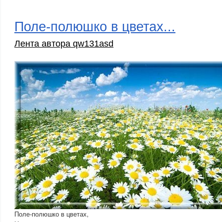
Поле-полюшко в цветах...
Лента автора qw131asd
Поле-полюшко в цветах,