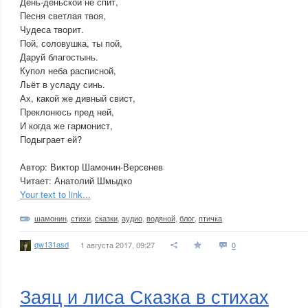
День-деньской не спит,
Песня светлая твоя,
Чудеса творит.
Пой, соловушка, ты пой,
Даруй благостынь.
Купол неба расписной,
Льёт в усладу синь.
Ах, какой же дивный свист,
Преклонюсь пред ней,
И когда же гармонист,
Подыграет ей?
Автор: Виктор Шамонин-Версенев
Читает: Анатолий Шмыдко
Your text to link...
шамонин
,
стихи
,
сказки
,
аудио
,
водяной
,
блог
,
птичка
qw131asd
1 августа 2017, 09:27
0
Заяц и лиса Сказка в стихах