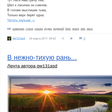
Шёл к лисичке он сомлев,
В голове мыслишек тьма,
Только верх берёт одна:
Читать дальше →
шамонин
,
стихи
,
сказки
,
аудио
,
водяной
,
блог
,
книги
,
лев
,
лиса
qw131asd
24 марта 2017, 09:42
0
В нежно-тихую рань...
Лента автора qw131asd