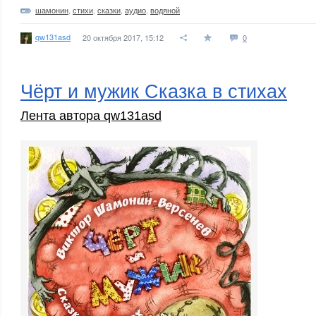
шамонин
,
стихи
,
сказки
,
аудио
,
водяной
qw131asd
20 октября 2017, 15:12
0
Чёрт и мужик Сказка в стихах
Лента автора qw131asd