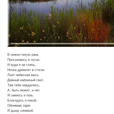
В нежно-тихую рань
Просыпаюсь в лугах,
И куда я ни глянь,
Ночка дремлет в стогах.
Льёт небесная высь
Дивный набожный свет,
Там тебя заждались,
А, быть может, и нет.
Я смеюсь и пою,
Благодать и покой,
Обнимаю зарю
И дышу синевой.