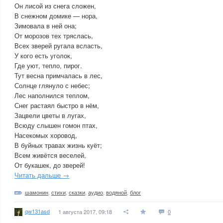
Он лисой из снега сложен,
В снежном домике — нора,
Зимовала в ней она;
От морозов тех тряслась,
Всех зверей ругала всласть,
У кого есть уголок,
Где уют, тепло, пирог.
Тут весна примчалась в лес,
Солнце глянуло с небес;
Лес наполнился теплом,
Снег растаял быстро в нём,
Зацвели цветы в лугах,
Всюду слышен гомон птах,
Насекомых хоровод,
В буйных травах жизнь куёт;
Всем живётся веселей,
От букашек, до зверей!
Читать дальше →
шамонин
,
стихи
,
сказки
,
аудио
,
водяной
,
блог
qw131asd
1 августа 2017, 09:18
0