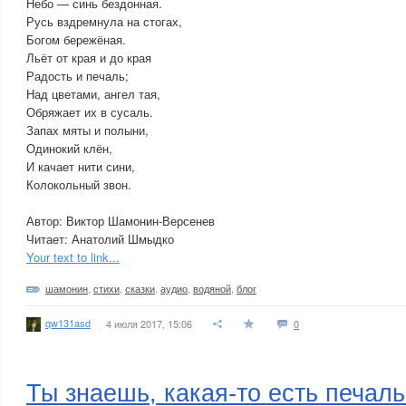
Небо — синь бездонная.
Русь вздремнула на стогах,
Богом бережёная.
Льёт от края и до края
Радость и печаль;
Над цветами, ангел тая,
Обряжает их в сусаль.
Запах мяты и полыни,
Одинокий клён,
И качает нити сини,
Колокольный звон.
Автор: Виктор Шамонин-Версенев
Читает: Анатолий Шмыдко
Your text to link...
шамонин
,
стихи
,
сказки
,
аудио
,
водяной
,
блог
qw131asd
4 июля 2017, 15:06
0
Ты знаешь, какая-то есть печаль.