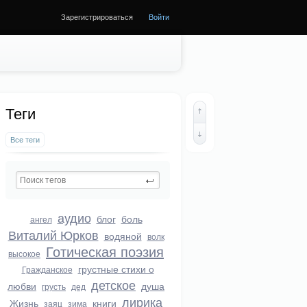
Зарегистрироваться
Войти
Теги
Все теги
аудио
блог
боль
ангел
Виталий Юрков
водяной
волк
Готическая поэзия
высокое
грустные стихи о
Гражданское
детское
любви
душа
грусть
дед
лирика
Жизнь
книги
заяц
зима