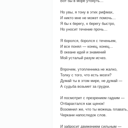
Вот бы в море утонуть…
Но увы, я тону в этих рифмах,
И никто мне не может помочь…
Я бы к берегу, к берегу быстро,
Но уносит течение прочь…
Я боролся, боролся с теченьем,
И все понял — конец, конец…
В океане идей и знамений
Мой усталый разум исчез.
Впрочем, утопленника не жалко,
Толку с того, что есть мозги?
Думай ты в этом мире, не думай —
А судьба возьмет за грудки.
И посмотрит с презрением гадким —
Отбарахтался как щенок!
Возомнил же, что ты можешь плавать,
Черкани напоследок слов.
И забросит движением сильным —