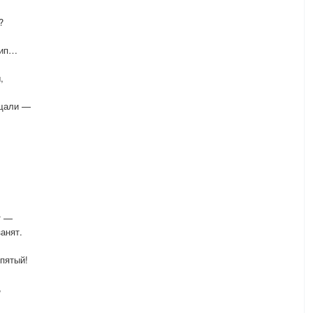
?
рип…
,
ещали —
т —
анят.
спятый!
,