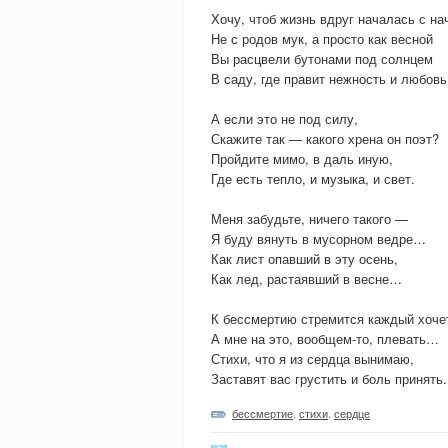
Хочу, чтоб жизнь вдруг началась с н
Не с родов мук, а просто как весной
Вы расцвели бутонами под солнцем
В саду, где правит нежность и любовь
А если это не под силу,
Скажите так — какого хрена он поэт?
Пройдите мимо, в даль иную,
Где есть тепло, и музыка, и свет.
Меня забудьте, ничего такого —
Я буду вянуть в мусорном ведре…
Как лист опавший в эту осень,
Как лед, растаявший в весне…
К бессмертию стремится каждый хоч
А мне на это, вообщем-то, плевать…
Стихи, что я из сердца вынимаю,
Заставят вас грустить и боль принять.
бессмертие
,
стихи
,
сердце