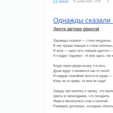
gipocrat
15 ноября 2020, 12:55
Однажды сказали -
Лента автора gipocrat
Однажды сказали — стихи неудачны,
В них крыша повыше и стены косячны,
И окна — одно чуть повыше другого 
А я вдруг подумал: «А мне здесь так 
Когда через двери вхожу я в него,
Душе вдруг становится как-то легко!
И сердце спокойнее бьется в груди —
Кому не по нраву, ко мне не ходи!
Забудь про калитку и тропку, что были
Цветы в палисаднике, что посадили.
Живи в мегаполисе слов и понятий,
Размерах дотошных, холодных объять