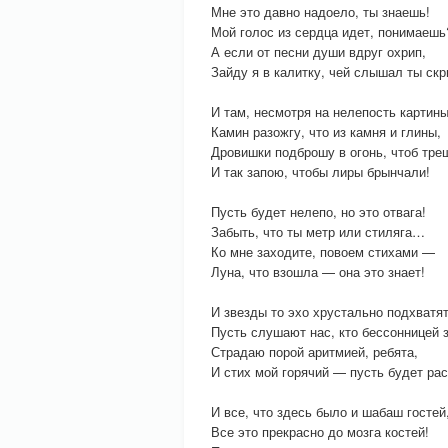
Мне это давно надоело, ты знаешь!
Мой голос из сердца идет, понимаешь
А если от песни души вдруг охрип,
Зайду я в калитку, чей слышал ты ск
И там, несмотря на нелепость картины
Камин разожгу, что из камня и глины,
Дровишки подброшу в огонь, чтоб тр
И так запою, чтобы лиры брынчали!
Пусть будет нелепо, но это отвага!
Забыть, что ты метр или стиляга…
Ко мне заходите, повоем стихами —
Луна, что взошла — она это знает!
И звезды то эхо хрустально подхватя
Пусть слушают нас, кто бессонницей з
Страдаю порой аритмией, ребята,
И стих мой горячий — пусть будет ра
И все, что здесь было и шабаш гостей
Все это прекрасно до мозга костей!