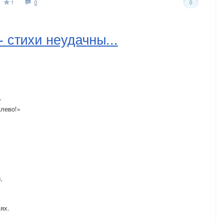
1
0
0
 стихи неудачны...
—
клево!»
,
ях.