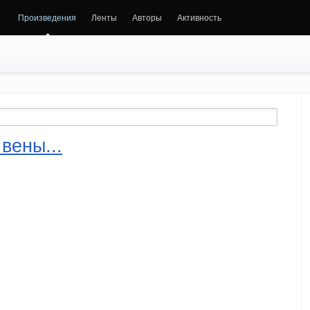
Произведения
Ленты
Авторы
Активность
вены...