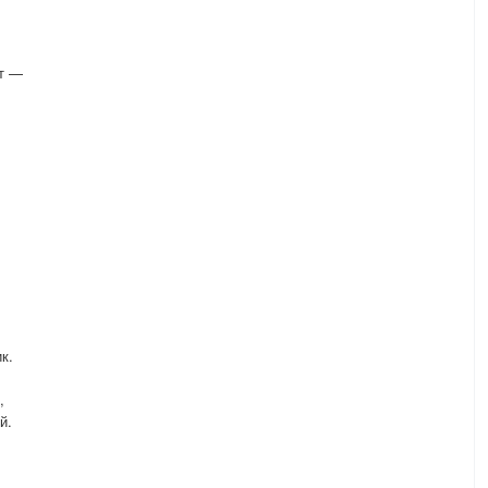
ет —
к.
,
й.