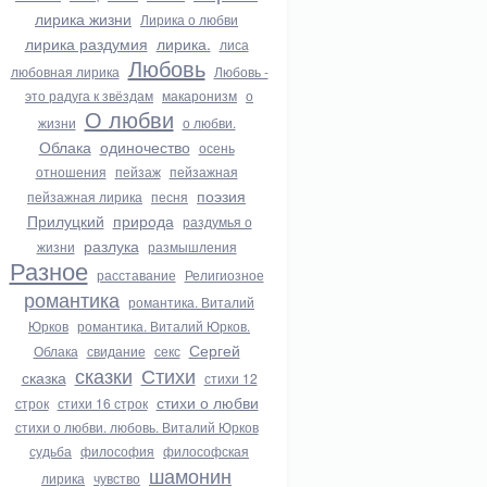
лирика жизни
Лирика о любви
лирика раздумия
лирика.
лиса
Любовь
любовная лирика
Любовь -
это радуга к звёздам
макаронизм
о
О любви
жизни
о любви.
Облака
одиночество
осень
отношения
пейзаж
пейзажная
поэзия
пейзажная лирика
песня
Прилуцкий
природа
раздумья о
разлука
жизни
размышления
Разное
расставание
Религиозное
романтика
романтика. Виталий
Юрков
романтика. Виталий Юрков.
Сергей
Облака
свидание
секс
сказки
Стихи
сказка
стихи 12
стихи о любви
строк
стихи 16 строк
стихи о любви. любовь. Виталий Юрков
судьба
философия
философская
шамонин
лирика
чувство