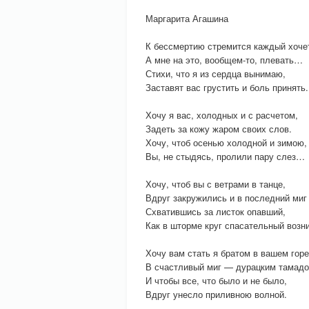
Маргарита Агашина
К бессмертию стремится каждый хоч
А мне на это, вообщем-то, плевать…
Стихи, что я из сердца вынимаю,
Заставят вас грустить и боль принять.
Хочу я вас, холодных и с расчетом,
Задеть за кожу жаром своих слов.
Хочу, чтоб осенью холодной и зимою,
Вы, не стыдясь, пролили пару слез…
Хочу, чтоб вы с ветрами в танце,
Вдруг закружились и в последний миг
Схватившись за листок опавший,
Как в шторме круг спасательный возни
Хочу вам стать я братом в вашем горе
В счастливый миг — дурацким тамадо
И чтобы все, что было и не было,
Вдруг унесло приливною волной.