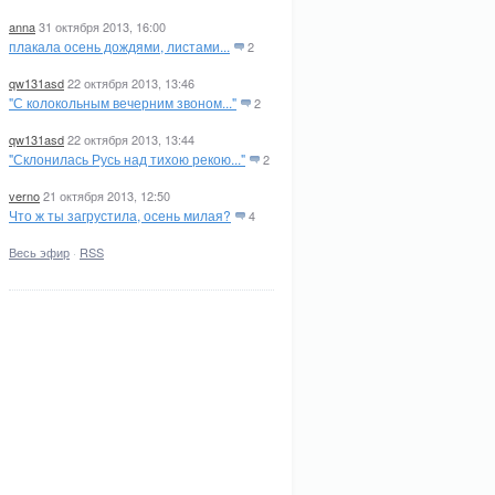
anna
31 октября 2013, 16:00
плакала осень дождями, листами...
2
qw131asd
22 октября 2013, 13:46
"С колокольным вечерним звоном..."
2
qw131asd
22 октября 2013, 13:44
"Склонилась Русь над тихою рекою..."
2
verno
21 октября 2013, 12:50
Что ж ты загрустила, осень милая?
4
Весь эфир
·
RSS