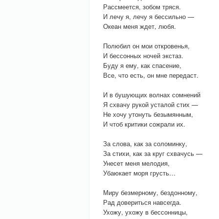
Рассмеется, зобом тряся.
И лечу я, лечу я бессильно —
Океан меня ждет, любя.
Полюбил он мои откровенья,
И бессонных ночей экстаз.
Буду я ему, как спасение,
Все, что есть, он мне передаст.
И в бушующих волнах сомнений
Я схвачу рукой усталой стих —
Не хочу утонуть безымянным,
И чтоб критики сожрали их.
За слова, как за соломинку,
За стихи, как за круг схвачусь —
Унесет меня мелодия,
Убаюкает моря грусть…
Миру безмерному, бездонному,
Рад довериться навсегда.
Ухожу, ухожу в бессонницы,