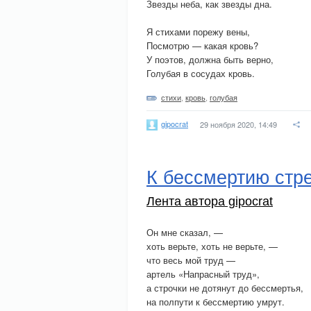
Звезды неба, как звезды дна.
Я стихами порежу вены,
Посмотрю — какая кровь?
У поэтов, должна быть верно,
Голубая в сосудах кровь.
стихи
,
кровь
,
голубая
gipocrat
29 ноября 2020, 14:49
К бессмертию стре
Лента автора gipocrat
Он мне сказал, —
хоть верьте, хоть не верьте, —
что весь мой труд —
артель «Напрасный труд»,
а строчки не дотянут до бессмертья,
на полпути к бессмертию умрут.