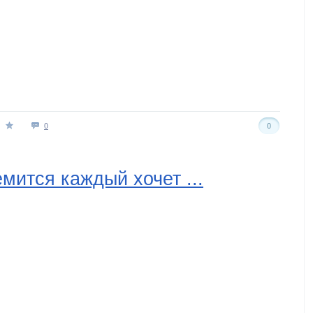
0
0
мится каждый хочет ...