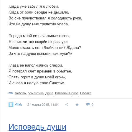
Когда уже забыл я о любви,
Когда от боли сердце не дышало,
Во сне почувствовал я холодность руки,
Что на душу мне трепетно упала.
Передо мной ее печальные глаза,
Я в них читаю скорби от разлуки,
Молю сказать ее: «Любила ли? Ждала?
За что на души выпали нам муки?»
Глаза ее наполнились слезой,
Я потерял счет времени в объятье,
Опять горит в душе моей огонь,
И снова я целую свое Счастье.
любовь
,
романтика
,
душа
,
Виталий Юрков
,
Облака
Vitaly
21 марта 2015, 11:04
0
Исповедь души