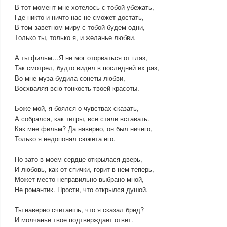
В тот момент мне хотелось с тобой убежать,
Где никто и ничто нас не сможет достать,
В том заветном миру с тобой будем одни,
Только ты, только я, и желанье любви.
А ты фильм…Я не мог оторваться от глаз,
Так смотрел, будто видел в последний их раз,
Во мне муза будила сонеты любви,
Восхваляя всю тонкость твоей красоты.
Боже мой, я боялся о чувствах сказать,
А собрался, как титры, все стали вставать.
Как мне фильм? Да наверно, он был ничего,
Только я недопонял сюжета его.
Но зато в моем сердце открылася дверь,
И любовь, как от спички, горит в нем теперь,
Может место неправильно выбрано мной,
Не романтик. Прости, что открылся душой.
Ты наверно считаешь, что я сказал бред?
И молчанье твое подтверждает ответ.