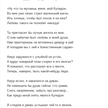
«Ну что ты мучаешь меня, мой Купидон,
Во мне уже твоих стрел маленький вагон,
Иль хочешь, чтобы был похож я на ежа?
Любовь такого не полюбит никогда!
Ты пригласил бы лучше ангела ко мне,
О ком набатом бьет любовь в моей душе,
Нам приоткроешь на мгновенье дверцу в рай
И попадем мы с ней к божественным садам».
Амур задумался с улыбкой на устах,
А вдруг коварный план созрел в его мозгах?
Я пожалел, что рассказал все о мечте,
Теперь, наверно, быть какой-нибудь беде.
Амур исчез, я завалился на диван,
Не помешали бы душе сейчас сто грамм,
Снять напряжение, забыть про разговор…
Как предо мной опять явился Купидон.
И следом в дверь услышал чей-то я звонок,