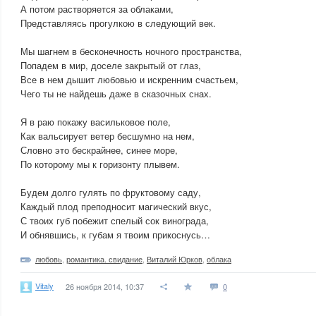
А потом растворяется за облаками,
Представляясь прогулкою в следующий век.
Мы шагнем в бесконечность ночного пространства,
Попадем в мир, доселе закрытый от глаз,
Все в нем дышит любовью и искренним счастьем,
Чего ты не найдешь даже в сказочных снах.
Я в раю покажу васильковое поле,
Как вальсирует ветер бесшумно на нем,
Словно это бескрайнее, синее море,
По которому мы к горизонту плывем.
Будем долго гулять по фруктовому саду,
Каждый плод преподносит магический вкус,
С твоих губ побежит спелый сок винограда,
И обнявшись, к губам я твоим прикоснусь…
любовь
,
романтика. свидание
,
Виталий Юрков
,
облака
Vitaly
26 ноября 2014, 10:37
0