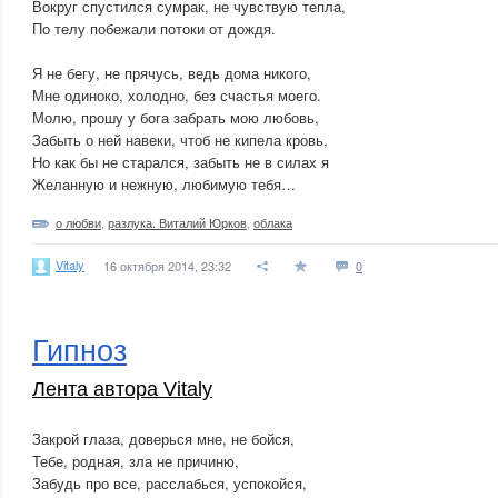
Вокруг спустился сумрак, не чувствую тепла,
По телу побежали потоки от дождя.
Я не бегу, не прячусь, ведь дома никого,
Мне одиноко, холодно, без счастья моего.
Молю, прошу у бога забрать мою любовь,
Забыть о ней навеки, чтоб не кипела кровь,
Но как бы не старался, забыть не в силах я
Желанную и нежную, любимую тебя…
о любви
,
разлука. Виталий Юрков
,
облака
Vitaly
16 октября 2014, 23:32
0
Гипноз
Лента автора Vitaly
Закрой глаза, доверься мне, не бойся,
Тебе, родная, зла не причиню,
Забудь про все, расслабься, успокойся,