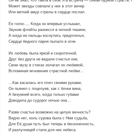
Может звезды совпали у них в этот вечер
Или меткий амур стрелы в сердце послал.
Ее голос…. Когда он впервые услышал,
Звуком флейты разнесся в ночной тишине,
А когда ее пальцы коснулись предплечья,
Сердце бедного парня пылало в огне.
Их любовь была яркой и скоротечной,
Друг без друга не ведали счастья они,
Свою музу в стихах излагал он любимой,
Вспоминая мгновения страстной любви…
…Как касалась его плеч своими руками,
Он пьянел с поцелуев, как с бочки вина,
А безумней всего, когда только губами
Доводила до судорог ночью она…
Разве счастье возможно на целую вечность?
Видно нет, коль сурова была с Ним судьба,
Для Её души путь был теперь в бесконечность,
И разлучницей стали для них небеса.