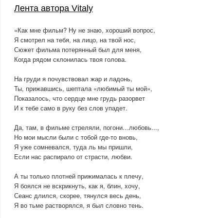
Лента автора Vitaly
«Как мне фильм? Ну не знаю, хороший вопрос,
Я смотрел на тебя, на лицо, на твой нос,
Сюжет фильма потерянный был для меня,
Когда рядом склонилась твоя голова.
На груди я почувствовал жар и ладонь,
Ты, прижавшись, шептала «любимый ты мой»,
Показалось, что сердце мне грудь разорвет
И к тебе само в руку без слов упадет.
Да, там, в фильме стреляли, погони…любовь...,
Но мои мысли были с тобой где-то вновь,
Я уже сомневался, туда ль мы пришли,
Если нас распирало от страсти, любви.
А ты только плотней прижималась к плечу,
Я боялся не вскрикнуть, как я, блин, хочу,
Сеанс длился, скорее, тянулся весь день,
Я во тьме растворялся, я был словно тень.