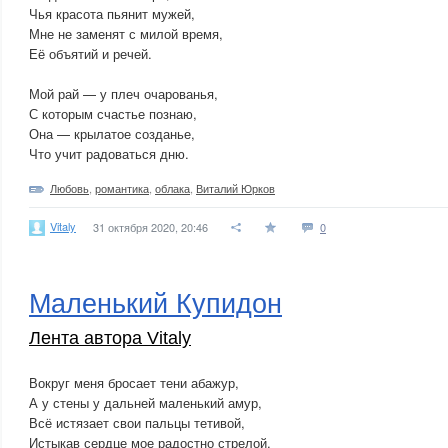
Чья красота пьянит мужей,
Мне не заменят с милой время,
Её объятий и речей.
Мой рай — у плеч очарованья,
С которым счастье познаю,
Она — крылатое созданье,
Что учит радоваться дню.
Любовь
,
романтика
,
облака
,
Виталий Юрков
Vitaly
31 октября 2020, 20:46
0
Маленький Купидон
Лента автора Vitaly
Вокруг меня бросает тени абажур,
А у стены у дальней маленький амур,
Всё истязает свои пальцы тетивой,
Истыкав сердце мое радостно стрелой.