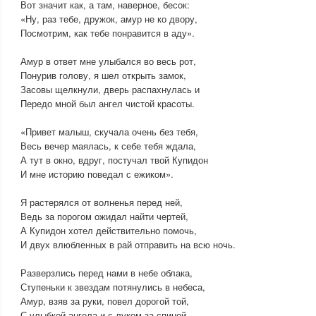
Вот значит как, а там, наверное, бесок:
«Ну, раз тебе, дружок, амур не ко двору,
Посмотрим, как тебе понравится в аду».
Амур в ответ мне улыбался во весь рот,
Понурив голову, я шел открыть замок,
Засовы щелкнули, дверь распахнулась и
Передо мной был ангел чистой красоты.
«Привет малыш, скучала очень без тебя,
Весь вечер маялась, к себе тебя ждала,
А тут в окно, вдруг, постучал твой Купидон
И мне историю поведал с ежиком».
Я растерялся от волненья перед ней,
Ведь за порогом ожидал найти чертей,
А Купидон хотел действительно помочь,
И двух влюбленных в рай отправить на всю ночь.
Разверзлись перед нами в небе облака,
Ступеньки к звездам потянулись в небеса,
Амур, взяв за руки, повел дорогой той,
С улыбкой ангела и с луком за спиной.