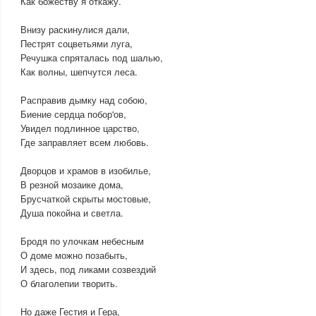
Как божеству я откажу.
Внизу раскинулися дали,
Пестрят соцветьями луга,
Речушка спряталась под шалью,
Как волны, шепчутся леса.
Расправив дымку над собою,
Биение сердца побор'ов,
Увидел подлинное царство,
Где заправляет всем любовь.
Дворцов и храмов в изобилье,
В резной мозаике дома,
Брусчаткой скрыты мостовые,
Душа покойна и светла.
Бродя по улочкам небесным
О доме можно позабыть,
И здесь, под ликами созвездий
О благолепии творить.
Но даже Гестия и Гера,