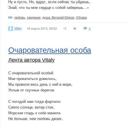
Ну и пусть. Но, вдруг, если сейчас ты уйдешь,
Знай, что ты мое сердце с собой заберешь…»
любовь
,
свидание
,
душа. Виталий Юрков
,
Облака
Vitaly
18 марта 2015, 08:52
0
Очаровательная особа
Лента автора Vitaly
С очаровательной особой
Мне прокатиться довелось,
Мы провели весь день с ней в море,
Уплыв от скучных берегов.
С погодой нам тогда фартило:
Сияло солнце, ветер стих,
Морская гладь к себе манила
Не больше, чем любовь двоих.