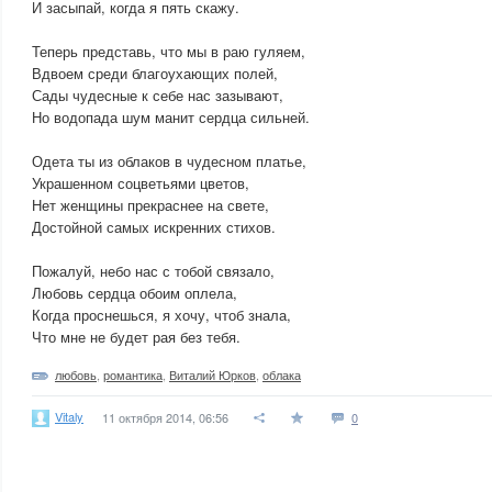
И засыпай, когда я пять скажу.
Теперь представь, что мы в раю гуляем,
Вдвоем среди благоухающих полей,
Сады чудесные к себе нас зазывают,
Но водопада шум манит сердца сильней.
Одета ты из облаков в чудесном платье,
Украшенном соцветьями цветов,
Нет женщины прекраснее на свете,
Достойной самых искренних стихов.
Пожалуй, небо нас с тобой связало,
Любовь сердца обоим оплела,
Когда проснешься, я хочу, чтоб знала,
Что мне не будет рая без тебя.
любовь
,
романтика
,
Виталий Юрков
,
облака
Vitaly
11 октября 2014, 06:56
0