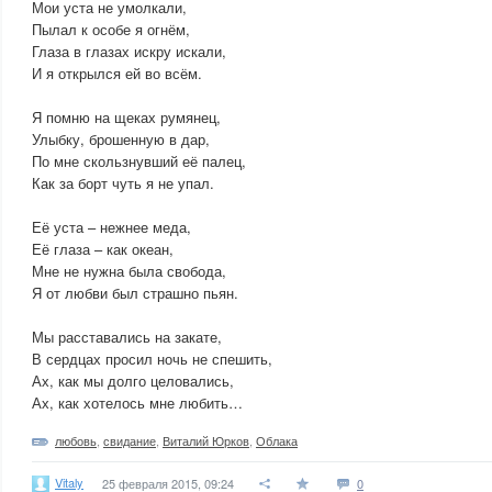
Мои уста не умолкали,
Пылал к особе я огнём,
Глаза в глазах искру искали,
И я открылся ей во всём.
Я помню на щеках румянец,
Улыбку, брошенную в дар,
По мне скользнувший её палец,
Как за борт чуть я не упал.
Её уста – нежнее меда,
Её глаза – как океан,
Мне не нужна была свобода,
Я от любви был страшно пьян.
Мы расставались на закате,
В сердцах просил ночь не спешить,
Ах, как мы долго целовались,
Ах, как хотелось мне любить…
любовь
,
свидание
,
Виталий Юрков
,
Облака
Vitaly
25 февраля 2015, 09:24
0