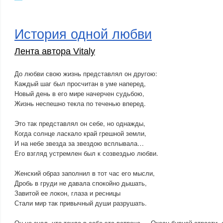
История одной любви
Лента автора Vitaly
До любви свою жизнь представлял он другою:
Каждый шаг был просчитан в уме наперед,
Новый день в его мире начерчен судьбою,
Жизнь неспешно текла по теченью вперед.
Это так представлял он себе, но однажды,
Когда солнце ласкало край грешной земли,
И на небе звезда за звездою всплывала…
Его взгляд устремлен был к созвездью любви.
Женский образ заполнил в тот час его мысли,
Дробь в груди не давала спокойно дышать,
Завитой ее локон, глаза и ресницы
Стали мир так привычный души разрушать.
Он не знал, что таила в себе эта встреча — Океан бурной страсти, 