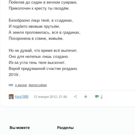
Побелев до седин в вечном сумраке,
Приколочен к кресту ты гвоздём.
Безобразно лицо твоё, в ссадинах,
И подбито ивовым прутьём.
А земля проломилась, вся в градинах,
Похоронена в сомне, живьём.
Но не думай, что время всё вылечит.
Оно для нелепых лишь создано.
Из-за угла тень твоя выскочит.
Верой придуманной счастие роздано.
2010г.
о жизни
,
философия
kisa1988
12 января 2012, 21:46
2
Вы можете
Разделы