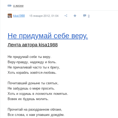
о жизни
kisa1988
15 января 2012, 01:04
0
Не придумай себе веру.
Лента автора kisa1988
Не придумай себе ты веру.
Веру-правду, надежду и боль.
Не причаливай часто ты к брегу,
Хоть корабль зовётся-любовь.
Почитавший доныне ты святых,
Не забудешь о мире просить.
Хоть и ходишь в лохмотьях помятых.
Вовек их будешь молить.
Прочитай на разодранном облаке,
Все слова, к нам упавших дождём.