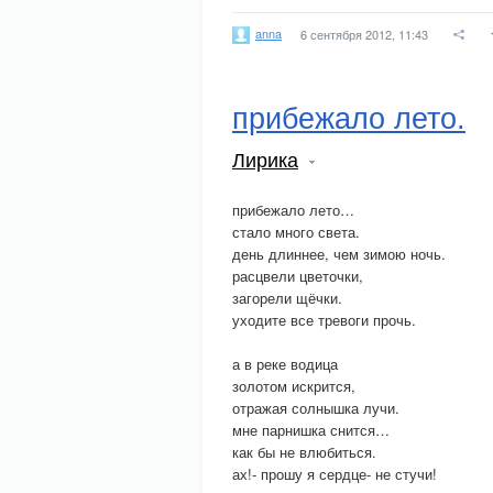
anna
6 сентября 2012, 11:43
прибежало лето.
Лирика
прибежало лето…
стало много света.
день длиннее, чем зимою ночь.
расцвели цветочки,
загорели щёчки.
уходите все тревоги прочь.
а в реке водица
золотом искрится,
отражая солнышка лучи.
мне парнишка снится…
как бы не влюбиться.
ах!- прошу я сердце- не стучи!