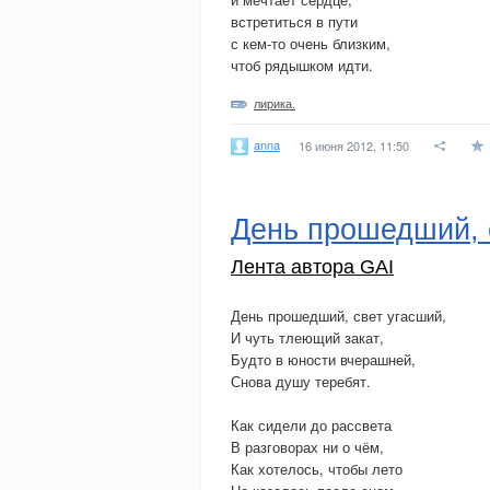
встретиться в пути
с кем-то очень близким,
чтоб рядышком идти.
лирика.
anna
16 июня 2012, 11:50
День прошедший, с
Лента автора GAI
День прошедший, свет угасший,
И чуть тлеющий закат,
Будто в юности вчерашней,
Снова душу теребят.
Как сидели до рассвета
В разговорах ни о чём,
Как хотелось, чтобы лето