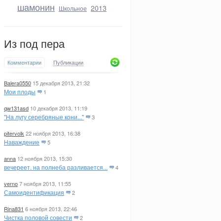
шамонин
2013
Школьное
Из под пера
Комментарии
Публикации
Balera0550
15 декабря 2013, 21:32
Мои плоды
1
qw131asd
10 декабря 2013, 11:19
"На лугу серебряные кони..."
3
pitervolk
22 ноября 2013, 16:38
Наваждение
5
anna
12 ноября 2013, 15:30
вечереет. на полнеба разливается...
4
verno
7 ноября 2013, 11:55
Самоидентификация
2
Rina831
6 ноября 2013, 22:46
Чистка половой совести
2