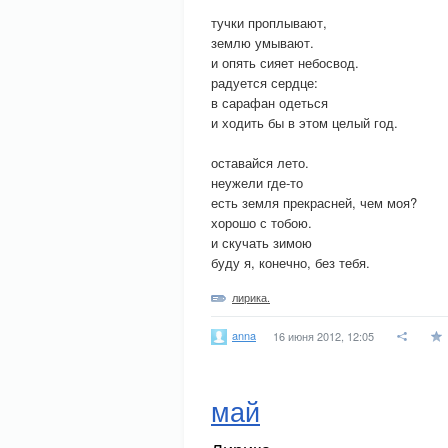
тучки проплывают,
землю умывают.
и опять сияет небосвод.
радуется сердце:
в сарафан одеться
и ходить бы в этом целый год.
оставайся лето.
неужели где-то
есть земля прекрасней, чем моя?
хорошо с тобою.
и скучать зимою
буду я, конечно, без тебя.
лирика.
anna
16 июня 2012, 12:05
май