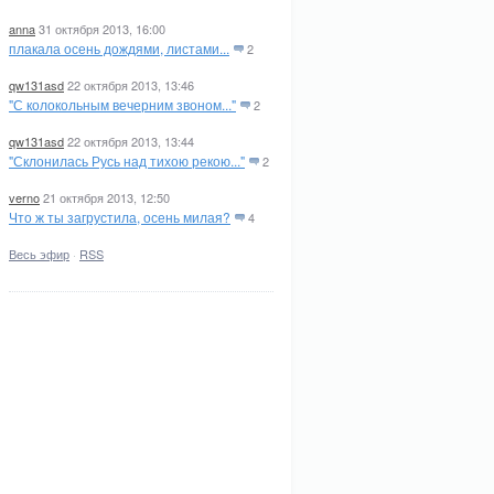
anna
31 октября 2013, 16:00
плакала осень дождями, листами...
2
qw131asd
22 октября 2013, 13:46
"С колокольным вечерним звоном..."
2
qw131asd
22 октября 2013, 13:44
"Склонилась Русь над тихою рекою..."
2
verno
21 октября 2013, 12:50
Что ж ты загрустила, осень милая?
4
Весь эфир
·
RSS