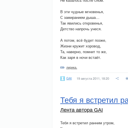
Не казалось после сном.
В эти чудные мгновенья,
С замиранием дыша…
Так явились откровенья,
Детство напрочь унеся.
А потом, всё будет позже,
Жизни кружит хоровод,
Та, наверно, помнит то же,
Как заря в ночи встаёт.
лирика.
GAI
19 августа 2011, 18:20
Тебя я встретил р
Лента автора GAI
Тебя я встретил ранним утром,