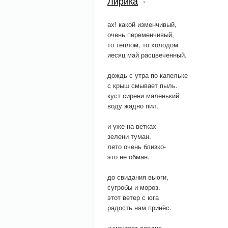
Лирика
ах! какой изменчивый,
очень переменчивый,
то теплом, то холодом
иесяц май расцвеченный.
дождь с утра по капельке
с крыш смывает пыль.
куст сирени маленький
воду жадно пил.
и уже на ветках
зелени туман.
лето очень близко-
это не обман.
до свидания вьюги,
сугробы и мороз.
этот ветер с юга
радость нам принёс.
и мечтает сердце,