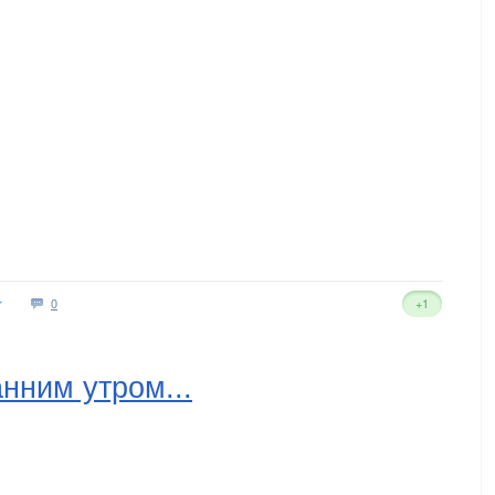
0
+1
анним утром...