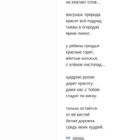
не хватает слов…
матушка- природа
красит всё подряд:
тыквы в огородах
яркие лежат,
у рябины гроздья
красные горят,
жёлтые колосья,
с клёнов листопад…
щедрою рукою
дарит красоту.
даже нас с тобою
гладит по виску.
только остаётся
от её кистей
белая дорожка
средь моих кудрей.
лирика.