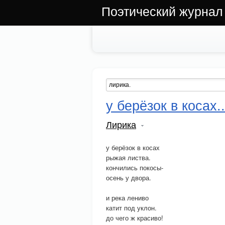
Поэтический журнал
у берёзок в косах..
Лирика
у берёзок в косах
рыжая листва.
кончились покосы-
осень у двора.
и река лениво
катит под уклон.
до чего ж красиво!