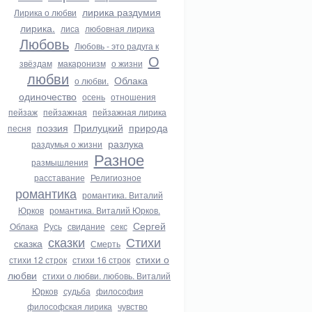
лирика раздумия
Лирика о любви
лирика.
лиса
любовная лирика
Любовь
Любовь - это радуга к
О
звёздам
макаронизм
о жизни
любви
Облака
о любви.
одиночество
осень
отношения
пейзаж
пейзажная
пейзажная лирика
поэзия
Прилуцкий
природа
песня
разлука
раздумья о жизни
Разное
размышления
расставание
Религиозное
романтика
романтика. Виталий
Юрков
романтика. Виталий Юрков.
Сергей
Облака
Русь
свидание
секс
сказки
Стихи
сказка
Смерть
стихи о
стихи 12 строк
стихи 16 строк
любви
стихи о любви. любовь. Виталий
Юрков
судьба
философия
философская лирика
чувство