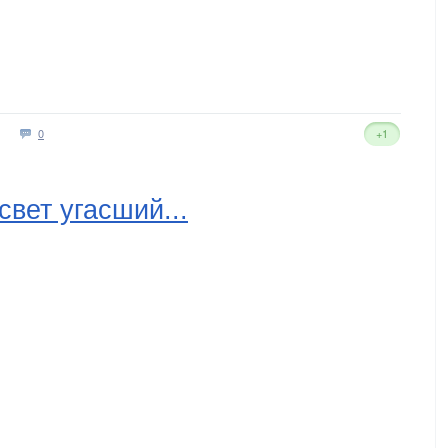
0
+1
вет угасший...