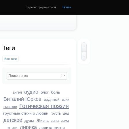
Зарегистрироваться
Войти
Теги
Все теги
аудио
блог
боль
ангел
Виталий Юрков
водяной
волк
Готическая поэзия
высокое
грустные стихи о любви
грусть
дед
детское
душа
Жизнь
заяц
зима
лирика
книги
лирика жизни