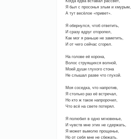
Когда едва вставал рассвет,
Я был с просонья злым и хмурым,
А тут весёлое «привет».
Я обернулся, чтоб ответить,
И сразу вдруг оторопел,
Как мог я раньше не заметить,
И от чего сейчас сгорел.
На голове её корона,
Волос струящихся волной,
Моей души глухого стона
Не слышал разве что глухой.
Моя соседка, что напротив,
Я столько раз её встречал,
Но кто ж такое напророчил,
Что всё на свете потерял.
Я полюбил в одно мгновенье,
И чувств мне этих не сдержать,
Я может вымолю прощенье,
Но от себя мне не сбежать.