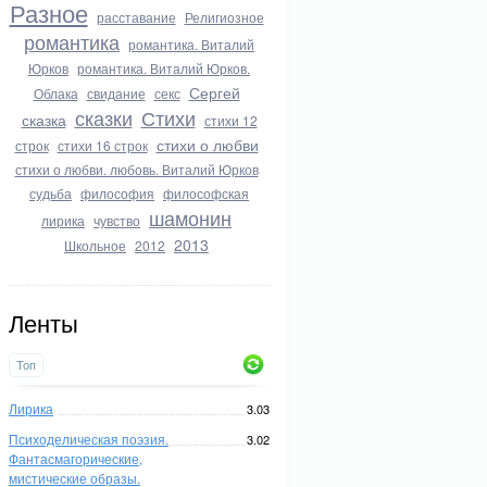
Разное
расставание
Религиозное
романтика
романтика. Виталий
Юрков
романтика. Виталий Юрков.
Сергей
Облака
свидание
секс
сказки
Стихи
сказка
стихи 12
стихи о любви
строк
стихи 16 строк
стихи о любви. любовь. Виталий Юрков
судьба
философия
философская
шамонин
лирика
чувство
2013
Школьное
2012
Ленты
Топ
Лирика
3.03
Психоделическая поэзия.
3.02
Фантасмагорические,
мистические образы.