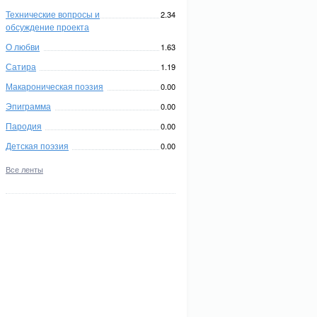
Технические вопросы и
2.34
обсуждение проекта
О любви
1.63
Сатира
1.19
Макароническая поэзия
0.00
Эпиграмма
0.00
Пародия
0.00
Детская поэзия
0.00
Все ленты