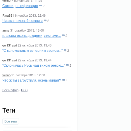
verno
7 ноября 2013, 11:55
Самоидентификация
2
Rina831
6 ноября 2013, 22:46
Чистка половой совести
2
anna
31 октября 2013, 16:00
плакала осень дождями, листами...
2
qw131asd
22 октября 2013, 13:46
"С колокольным вечерним звоном..."
2
qw131asd
22 октября 2013, 13:44
"Склонилась Русь над тихою рекою..."
2
verno
21 октября 2013, 12:50
Что ж ты загрустила, осень милая?
4
Весь эфир
·
RSS
Теги
Все теги