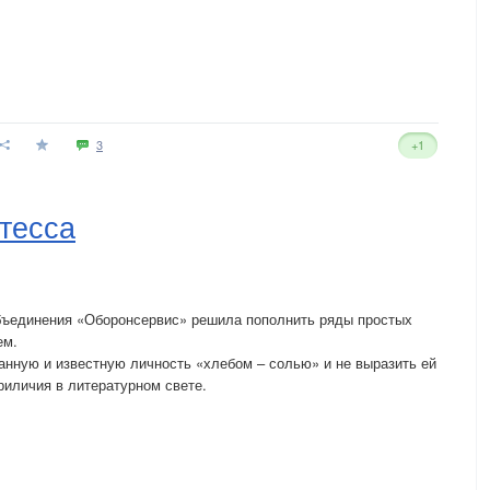
3
+1
тесса
объединения «Оборонсервис» решила пополнить ряды простых
ем.
ранную и известную личность «хлебом – солью» и не выразить ей
иличия в литературном свете.