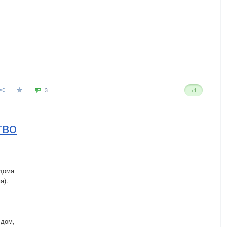
3
+1
тво
 дома
а).
 дом,