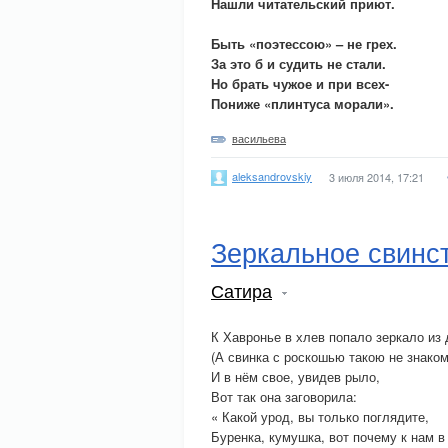
Нашли читательский приют.
Быть «поэтессою» – не грех.
За это б и судить не стали.
Но брать чужое и при всех-
Пониже «плинтуса морали».
васильева
aleksandrovskiy
3 июля 2014, 17:21
Зеркальное свинс
Сатира
К Хавронье в хлев попало зеркало из
(А свинка с роскошью такою не знаком
И в нём свое, увидев рыло,
Вот так она заговорила:
« Какой урод, вы только поглядите,
Буренка, кумушка, вот почему к нам в