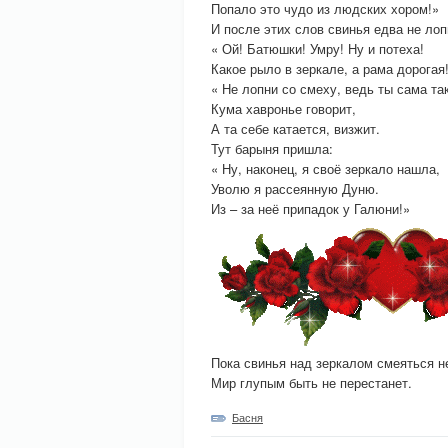
Попало это чудо из людских хором!»
И после этих слов свинья едва не лоп
« Ой! Батюшки! Умру! Ну и потеха!
Какое рыло в зеркале, а рама дорогая
« Не лопни со смеху, ведь ты сама та
Кума хавронье говорит,
А та себе катается, визжит.
Тут барыня пришла:
« Ну, наконец, я своё зеркало нашла,
Уволю я рассеянную Дуню.
Из – за неё припадок у Галюни!»
Пока свинья над зеркалом смеяться не
Мир глупым быть не перестанет.
Басня