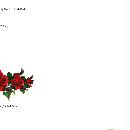
нула от смеха:
!»
кая»,–
 устанет,