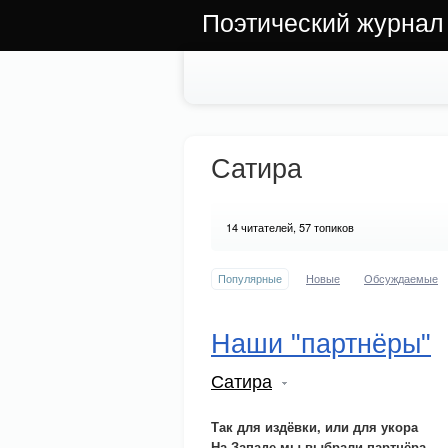
Поэтический журнал
Сатира
14
читателей, 57 топиков
Популярные
Новые
Обсуждаемые
Наши "партнёры"
Сатира
Так для издёвки, или для укора
На Западе мы выбрали партнёра.