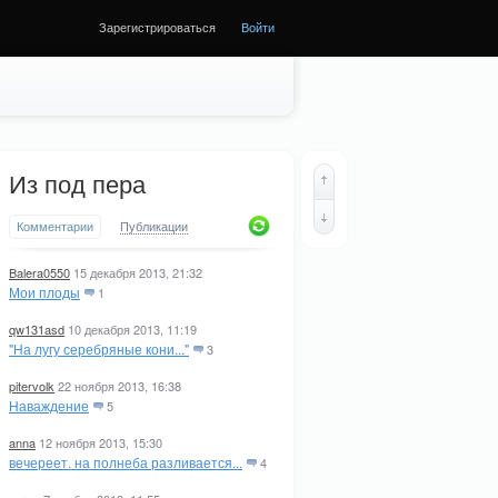
Зарегистрироваться
Войти
Из под пера
Комментарии
Публикации
Balera0550
15 декабря 2013, 21:32
Мои плоды
1
qw131asd
10 декабря 2013, 11:19
"На лугу серебряные кони..."
3
pitervolk
22 ноября 2013, 16:38
Наваждение
5
anna
12 ноября 2013, 15:30
вечереет. на полнеба разливается...
4