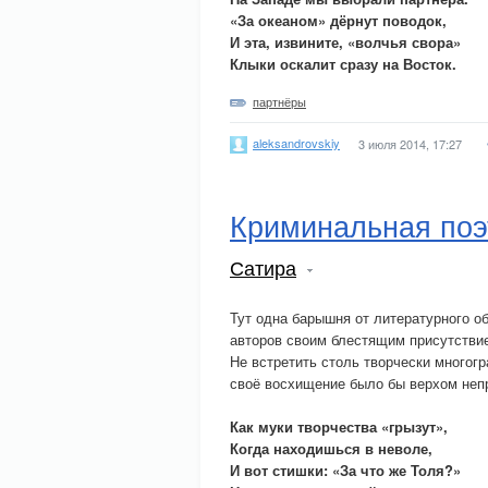
«За океаном» дёрнут поводок,
И эта, извините, «волчья свора»
Клыки оскалит сразу на Восток.
партнёры
aleksandrovskiy
3 июля 2014, 17:27
Криминальная поэ
Сатира
Тут одна барышня от литературного 
авторов своим блестящим присутстви
Не встретить столь творчески многог
своё восхищение было бы верхом непр
Как муки творчества «грызут»,
Когда находишься в неволе,
И вот стишки: «За что же Толя?»