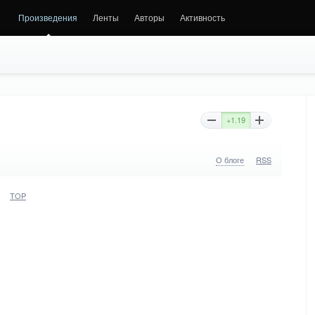
Произведения
Ленты
Авторы
Активность
+1.19
О блоге
RSS
TOP