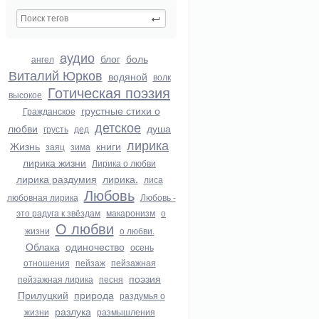
аудио
блог
боль
ангел
Виталий Юрков
водяной
волк
Готическая поэзия
высокое
грустные стихи о
Гражданское
детское
любви
душа
грусть
дед
лирика
Жизнь
книги
заяц
зима
лирика жизни
Лирика о любви
лирика раздумия
лирика.
лиса
Любовь
любовная лирика
Любовь -
это радуга к звёздам
макаронизм
о
О любви
жизни
о любви.
Облака
одиночество
осень
отношения
пейзаж
пейзажная
поэзия
пейзажная лирика
песня
Прилуцкий
природа
раздумья о
разлука
жизни
размышления