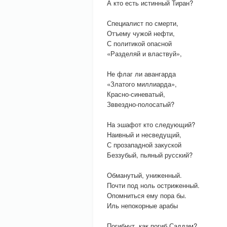
А кто есть истинный Тиран?
Специалист по смерти,
Отъему чужой нефти,
С политикой опасной
«Разделяй и властвуй»,
Не флаг ли авангарда
«Златого миллиарда»,
Красно-синеватый,
Зввездно-полосатый?
На эшафот кто следующий?
Наивный и несведущий,
С прозападной закуской
Беззубый, пьяный русский?
Обманутый, униженный.
Почти под ноль остриженный.
Опомниться ему пора бы.
Иль непокорные арабы
Погибнут, как погиб Саддам?