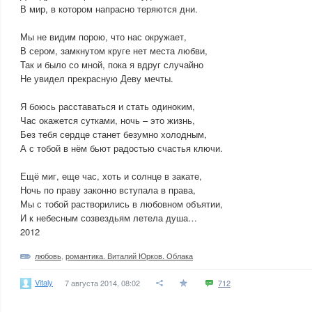
В мир, в котором напрасно теряются дни.
Мы не видим порою, что нас окружает,
В сером, замкнутом круге нет места любви,
Так и было со мной, пока я вдруг случайно
Не увидел прекрасную Деву мечты.
Я боюсь расставаться и стать одиноким,
Час окажется сутками, ночь – это жизнь,
Без тебя сердце станет безумно холодным,
А с тобой в нём бьют радостью счастья ключи.
Ещё миг, еще час, хоть и солнце в закате,
Ночь по праву законно вступала в права,
Мы с тобой растворились в любовном объятии,
И к небесным созвездьям летела душа…
2012
любовь
,
романтика. Виталий Юрков. Облака
Vitaly
7 августа 2014, 08:02
712