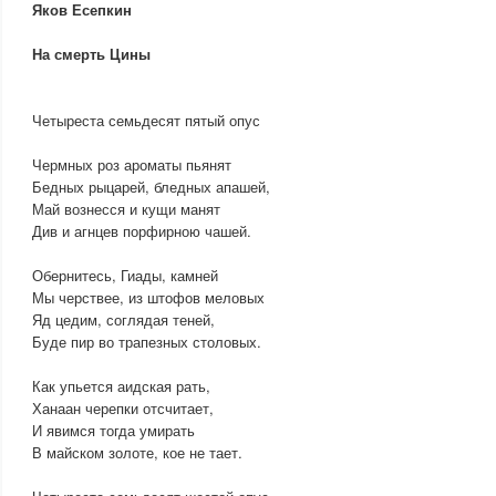
Яков Есепкин
На смерть Цины
Четыреста семьдесят пятый опус
Чермных роз ароматы пьянят
Бедных рыцарей, бледных апашей,
Май вознесся и кущи манят
Див и агнцев порфирною чашей.
Обернитесь, Гиады, камней
Мы черствее, из штофов меловых
Яд цедим, соглядая теней,
Буде пир во трапезных столовых.
Как упьется аидская рать,
Ханаан черепки отсчитает,
И явимся тогда умирать
В майском золоте, кое не тает.