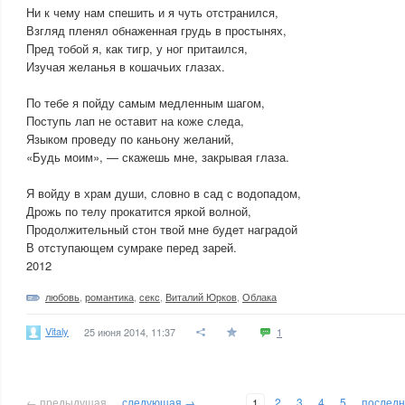
Ни к чему нам спешить и я чуть отстранился,
Взгляд пленял обнаженная грудь в простынях,
Пред тобой я, как тигр, у ног притаился,
Изучая желанья в кошачьих глазах.
По тебе я пойду самым медленным шагом,
Поступь лап не оставит на коже следа,
Языком проведу по каньону желаний,
«Будь моим», — скажешь мне, закрывая глаза.
Я войду в храм души, словно в сад с водопадом,
Дрожь по телу прокатится яркой волной,
Продолжительный стон твой мне будет наградой
В отступающем сумраке перед зарей.
2012
любовь
,
романтика
,
секс
,
Виталий Юрков
,
Облака
Vitaly
25 июня 2014, 11:37
1
← предыдущая
следующая →
2
3
4
5
послед
1