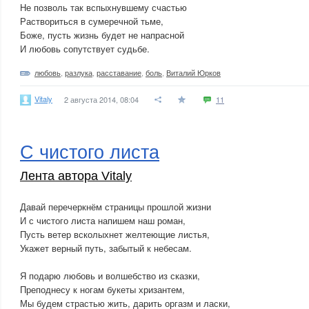
Не позволь так вспыхнувшему счастью
Раствориться в сумеречной тьме,
Боже, пусть жизнь будет не напрасной
И любовь сопутствует судьбе.
любовь
,
разлука
,
расставание
,
боль
,
Виталий Юрков
Vitaly
2 августа 2014, 08:04
11
С чистого листа
Лента автора Vitaly
Давай перечеркнём страницы прошлой жизни
И с чистого листа напишем наш роман,
Пусть ветер всколыхнет желтеющие листья,
Укажет верный путь, забытый к небесам.
Я подарю любовь и волшебство из сказки,
Преподнесу к ногам букеты хризантем,
Мы будем страстью жить, дарить оргазм и ласки,