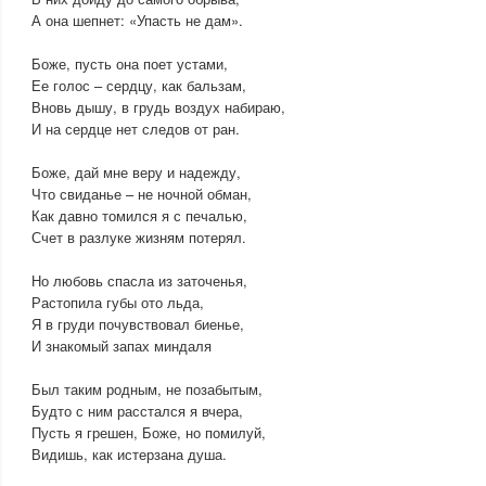
А она шепнет: «Упасть не дам».
Боже, пусть она поет устами,
Ее голос – сердцу, как бальзам,
Вновь дышу, в грудь воздух набираю,
И на сердце нет следов от ран.
Боже, дай мне веру и надежду,
Что свиданье – не ночной обман,
Как давно томился я с печалью,
Счет в разлуке жизням потерял.
Но любовь спасла из заточенья,
Растопила губы ото льда,
Я в груди почувствовал биенье,
И знакомый запах миндаля
Был таким родным, не позабытым,
Будто с ним расстался я вчера,
Пусть я грешен, Боже, но помилуй,
Видишь, как истерзана душа.