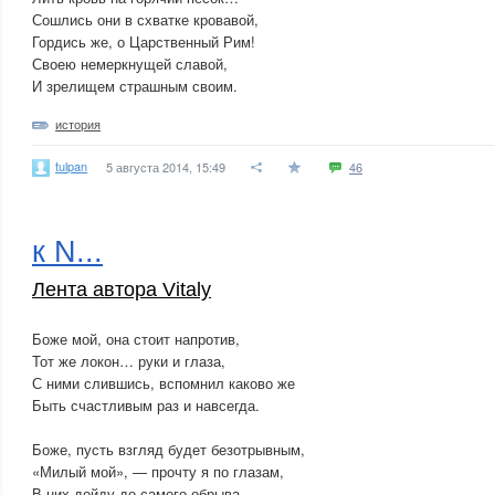
Сошлись они в схватке кровавой,
Гордись же, о Царственный Рим!
Своею немеркнущей славой,
И зрелищем страшным своим.
история
tulpan
5 августа 2014, 15:49
46
к N...
Лента автора Vitaly
Боже мой, она стоит напротив,
Тот же локон… руки и глаза,
С ними слившись, вспомнил каково же
Быть счастливым раз и навсегда.
Боже, пусть взгляд будет безотрывным,
«Милый мой», — прочту я по глазам,
В них дойду до самого обрыва,