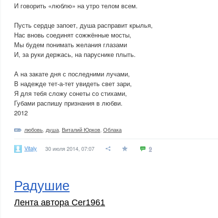
И говорить «люблю» на утро телом всем.
Пусть сердце запоет, душа расправит крылья,
Нас вновь соединят сожжённые мосты,
Мы будем понимать желания глазами
И, за руки держась, на паруснике плыть.
А на закате дня с последними лучами,
В надежде тет-а-тет увидеть свет зари,
Я для тебя сложу сонеты со стихами,
Губами распишу признания в любви.
2012
любовь
,
душа
,
Виталий Юрков
,
Облака
Vitaly
30 июля 2014, 07:07
9
Радушие
Лента автора Cer1961