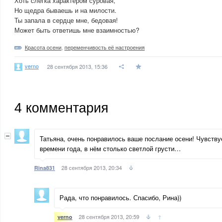
Хоть слегка характером суровая,
Но щедра бываешь и на милости.
Ты запала в сердце мне, бедовая!
Может быть ответишь мне взаимностью?
Красота осени
,
переменчивость её настроения
verno
28 сентября 2013, 15:36
4
комментария
Татьяна, очень понравилось ваше послание осени! Чувству
времени года, в нём столько светлой грусти…
28 сентября 2013, 20:34
Rina831
Рада, что понравилось. Спасибо, Рина))
28 сентября 2013, 20:59
↑
verno