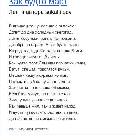
Как будто март
Лента автора sukaluibov
В игривом танце солнце с облаками,
Допит до дна холодный снегопад,
Летят сосульки, ранят, как ножами.
Декабрь на страже.А как будто март.
Не редко дождь.Сегодня солнца блики.
И кое-где висят ещё листы.
Как будто март.Слышны пернатых крики,
Бегут, спешат, торопятся ручьи.
Мешаем кашу мокрыми ногами,
Потеем в шубах, ну а я в пальто.
Затянет солнце снова облаками,
Вернётся минус, но опять тепло.
Зима ушла, давно её не видно.
Как раньше жил, так и живёт народ.
И пусть пугают, что растают льдины,
До нас потоп не сможет, не дойдёт.
Зима
,
март
,
оттепель