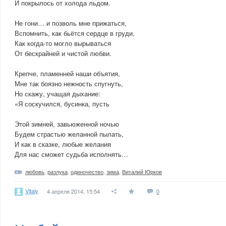
И покрылось от холода льдом.
Не гони… и позволь мне прижаться,
Вспомнить, как бьётся сердце в груди,
Как когда-то могло вырываться
От бескрайней и чистой любви.
Крепче, пламенней наши объятия,
Мне так боязно нежность спугнуть,
Но скажу, учащая дыхание:
«Я соскучился, бусинка, пусть
Этой зимней, завьюженной ночью
Будем страстью желанной пылать,
И как в сказке, любые желания
Для нас сможет судьба исполнять…
любовь
,
разлука
,
одиночество
,
зима
,
Виталий Юрков
Vitaly
4 апреля 2014, 15:54
0