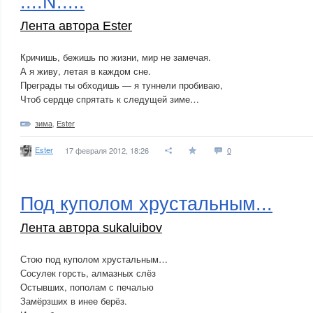
....N.....
Лента автора Ester
Кричишь, бежишь по жизни, мир не замечая.
А я живу, летая в каждом сне.
Преграды ты обходишь — я туннели пробиваю,
Чтоб сердце спрятать к следущей зиме…
зима
,
Ester
Ester
17 февраля 2012, 18:26
0
Под куполом хрустальным...
Лента автора sukaluibov
Стою под куполом хрустальным…
Сосулек горсть, алмазных слёз
Остывших, пополам с печалью
Замёрзших в инее берёз.