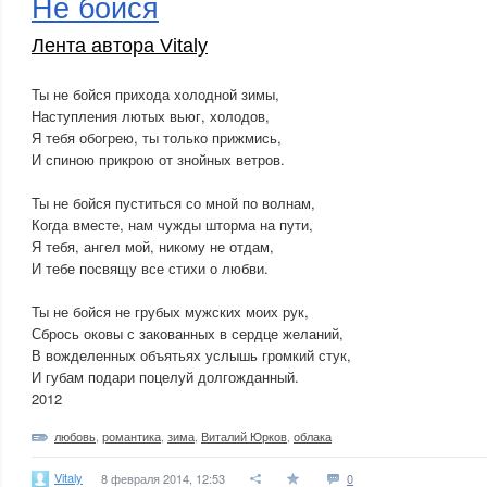
Не бойся
Лента автора Vitaly
Ты не бойся прихода холодной зимы,
Наступления лютых вьюг, холодов,
Я тебя обогрею, ты только прижмись,
И спиною прикрою от знойных ветров.
Ты не бойся пуститься со мной по волнам,
Когда вместе, нам чужды шторма на пути,
Я тебя, ангел мой, никому не отдам,
И тебе посвящу все стихи о любви.
Ты не бойся не грубых мужских моих рук,
Сбрось оковы с закованных в сердце желаний,
В вожделенных объятьях услышь громкий стук,
И губам подари поцелуй долгожданный.
2012
любовь
,
романтика
,
зима
,
Виталий Юрков
,
облака
Vitaly
8 февраля 2014, 12:53
0