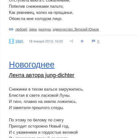
Побелив снежинками пальто,
Как ревнивец, колко на прощанье,
Обожгла мне холодом лицо.
любовб
,
зима
,
разлука
,
одиночество. Виталий Юрков
Vitaly
18 января 2013, 16:00
0
Новогоднее
Лента автора jung-dichter
Снежинки в тихом вальсе закружились,
Блистая в свете ласковой Луны.
И тихо, плавно на землю ложились,
И заметали прошлого следы.
По этому по белому по снегу
Приходит осторожно Новый год,
И с уважением и гордостью великой