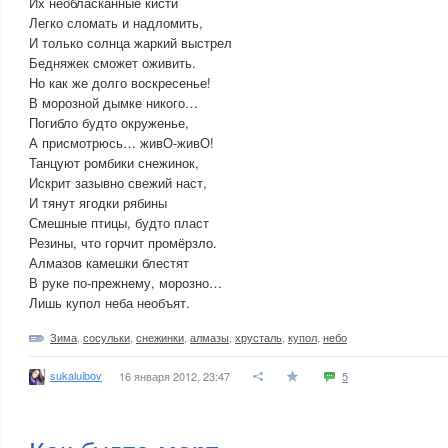
Их необласканные кисти
Легко сломать и надломить,
И только солнца жаркий выстрел
Бедняжек сможет оживить.
Но как же долго воскресенье!
В морозной дымке никого…
Погибло будто окруженье,
А присмотрюсь… живО-живО!
Танцуют ромбики снежинок,
Искрит зазывно свежий наст,
И тянут ягодки рябины
Смешные птицы, будто пласт
Резины, что горчит промёрзло.
Алмазов камешки блестят
В руке по-прежнему, морозно…
Лишь купол неба необъят.
Зима
,
сосульки
,
снежинки
,
алмазы
,
хрусталь
,
купол
,
небо
sukaluibov
16 января 2012, 23:47
5