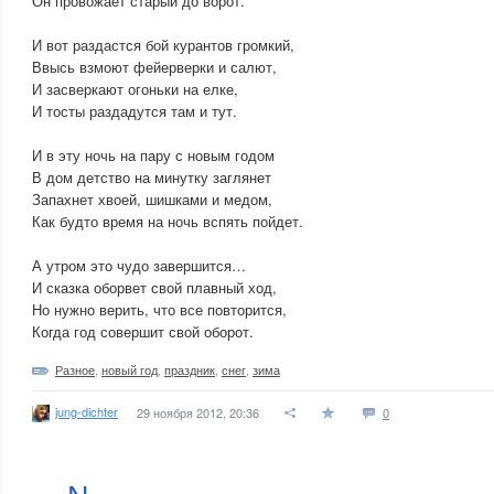
Он провожает старый до ворот.
И вот раздастся бой курантов громкий,
Ввысь взмоют фейерверки и салют,
И засверкают огоньки на елке,
И тосты раздадутся там и тут.
И в эту ночь на пару с новым годом
В дом детство на минутку заглянет
Запахнет хвоей, шишками и медом,
Как будто время на ночь вспять пойдет.
А утром это чудо завершится…
И сказка оборвет свой плавный ход,
Но нужно верить, что все повторится,
Когда год совершит свой оборот.
Разное
,
новый год
,
праздник
,
снег
,
зима
jung-dichter
29 ноября 2012, 20:36
0