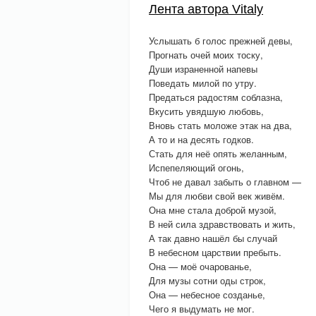
Лента автора Vitaly
Услышать б голос прежней девы,
Прогнать очей моих тоску,
Души израненной напевы
Поведать милой по утру.
Предаться радостям соблазна,
Вкусить увядшую любовь,
Вновь стать моложе этак на два,
А то и на десять годков.
Стать для неё опять желанным,
Испепеляющий огонь,
Чтоб не давал забыть о главном —
Мы для любви свой век живём.
Она мне стала доброй музой,
В ней сила здравствовать и жить,
А так давно нашёл бы случай
В небесном царствии пребыть.
Она — моё очарованье,
Для музы сотни оды строк,
Она — небесное созданье,
Чего я выдумать не мог.