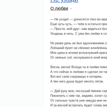
О любви
— Не уходи! — доносится тихо во мра
Ещё чуть-чуть, — тебя я остаться про
— Прости, мой друг, нам видеться бо
Уходишь в ночь. С ума без любви я со
Но разве день не был вдохновением с
Лобзаний букет не сблизил влюблённ
Моя щека в агонии вспыхнувшей крас
От нежных губ, коснувшихся оной вчер
Весна, весна! Всегда ты в любви помо
А что сейчас в любови я сделал не та
Вот-вот своё сокровище я потеряю,
А без него душа будет весить пятак.
— Дай руку мне, послушай биение сер
Покончить с ним так, видимо, хочет с
От сильных чувств уже никуда мне не
И за весной встречать будет снова зи