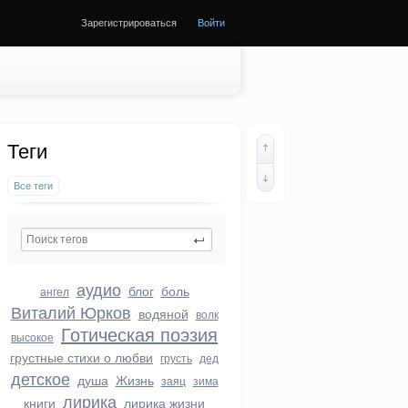
Зарегистрироваться
Войти
Теги
Все теги
аудио
блог
боль
ангел
Виталий Юрков
водяной
волк
Готическая поэзия
высокое
грустные стихи о любви
грусть
дед
детское
душа
Жизнь
заяц
зима
лирика
книги
лирика жизни