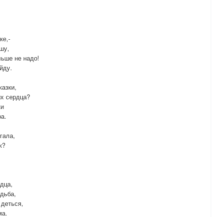
ке,-
шу,
льше не надо!
йду.
казки,
ых сердца?
ки
а.
гала,
к?
дца,
удьба,
 деться,
ма.