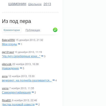
шамонин
2013
Школьное
Из под пера
Комментарии
Публикации
Balera0550
15 декабря 2013, 21:32
Мои плоды
1
qw131asd
10 декабря 2013, 11:19
"На лугу серебряные кони..."
3
pitervolk
22 ноября 2013, 16:38
Наваждение
5
anna
12 ноября 2013, 15:30
вечереет. на полнеба разливается...
4
verno
7 ноября 2013, 11:55
Самоидентификация
2
Rina831
6 ноября 2013, 22:46
Чистка половой совести
2