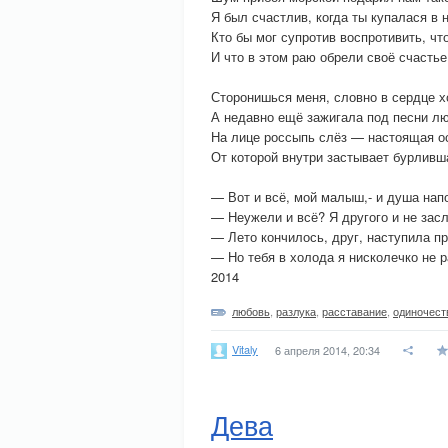
Я был счастлив, когда ты купалася в 
Кто бы мог супротив воспротивить, ч
И что в этом раю обрели своё счастье
Сторонишься меня, словно в сердце х
А недавно ещё зажигала под песни л
На лице россыпь слёз — настоящая о
От которой внутри застывает бурливш
— Вот и всё, мой малыш,- и душа нап
— Неужели и всё? Я другого и не зас
— Лето кончилось, друг, наступила п
— Но тебя в холода я нисколечко не
2014
любовь
,
разлука
,
расставание
,
одиночест
Vitaly
6 апреля 2014, 20:34
Дева