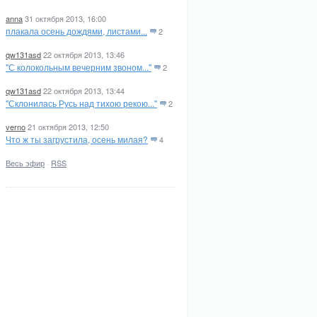
anna
31 октября 2013, 16:00
плакала осень дождями, листами...
2
qw131asd
22 октября 2013, 13:46
"С колокольным вечерним звоном..."
2
qw131asd
22 октября 2013, 13:44
"Склонилась Русь над тихою рекою..."
2
verno
21 октября 2013, 12:50
Что ж ты загрустила, осень милая?
4
Весь эфир
·
RSS