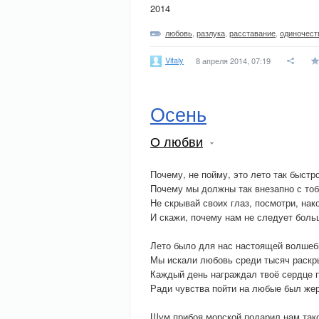
2014
любовь
,
разлука
,
расставание
,
одиночест
Vitaly
8 апреля 2014, 07:19
Осень
О любви
Почему, не пойму, это лето так быстр
Почему мы должны так внезапно с тоб
Не скрывай своих глаз, посмотри, нак
И скажи, почему нам не следует боль
Лето было для нас настоящей волшеб
Мы искали любовь среди тысяч раскр
Каждый день награждал твоё сердце 
Ради чувства пойти на любые был жер
Шум прибоя морской подарил нам так