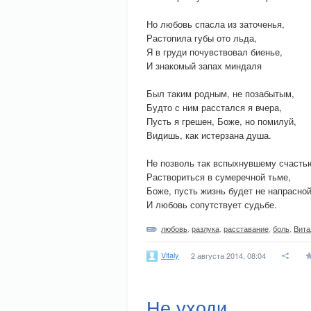
Но любовь спасла из заточенья,
Растопила губы ото льда,
Я в груди почувствовал биенье,
И знакомый запах миндаля
Был таким родным, не позабытым,
Будто с ним расстался я вчера,
Пусть я грешен, Боже, но помилуй,
Видишь, как истерзана душа.
Не позволь так вспыхнувшему счасть
Раствориться в сумеречной тьме,
Боже, пусть жизнь будет не напрасно
И любовь сопутствует судьбе.
любовь
,
разлука
,
расставание
,
боль
,
Вита
Vitaly
2 августа 2014, 08:04
Не уходи