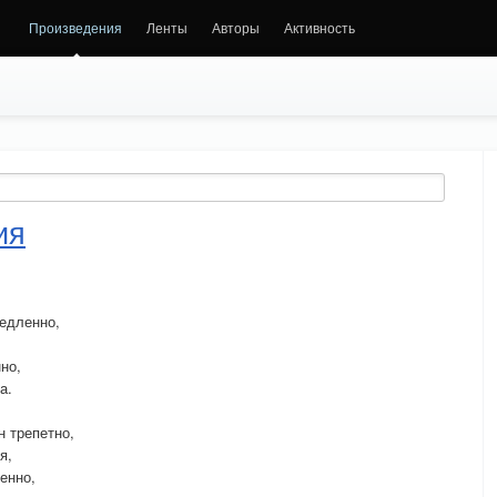
Произведения
Ленты
Авторы
Активность
ия
едленно,
но,
а.
н трепетно,
я,
енно,