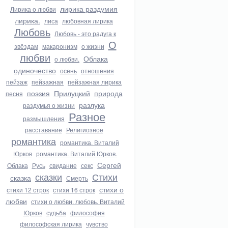
лирика раздумия
Лирика о любви
лирика.
лиса
любовная лирика
Любовь
Любовь - это радуга к
О
звёздам
макаронизм
о жизни
любви
Облака
о любви.
одиночество
осень
отношения
пейзаж
пейзажная
пейзажная лирика
поэзия
Прилуцкий
природа
песня
разлука
раздумья о жизни
Разное
размышления
расставание
Религиозное
романтика
романтика. Виталий
Юрков
романтика. Виталий Юрков.
Сергей
Облака
Русь
свидание
секс
сказки
Стихи
сказка
Смерть
стихи о
стихи 12 строк
стихи 16 строк
любви
стихи о любви. любовь. Виталий
Юрков
судьба
философия
философская лирика
чувство