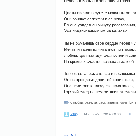
Печаль и боль его заполнили глаза.
Цветы овеяло в букете мрачным холо
Они роняют лепестки в ее руках,
Во сне увидел он минуту расставания
Уже предписанную им на небесах.
Ты не обманешь свое сердце перед чу
Мечты и тайны их читались по глазам,
Любовь для них звучала песней и сон
На крыльях счастья вознесла их к обл
Теперь осталось это все в воспоминан
Он на прощанье дарит ей свои стихи,
Она неистово к плечу его прижалась,
Горячий след на нем оставив от слез
о любви
,
разлука
,
расставание
,
боль
,
Вит
Vitaly
14 сентября 2014, 08:08