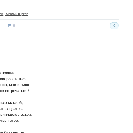
во
,
Виталий Юрков
0
0
о прошло,
ою расстаться,
онец, мне в лицо
ше встречаться?
ною сказкой,
ытых цветов,
пьянящею лаской,
твы готов.
ое блаженство,