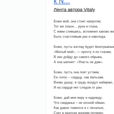
к N...
Лента автора Vitaly
Боже мой, она стоит напротив,
Тот же локон… руки и глаза,
С ними слившись, вспомнил каково ж
Быть счастливым раз и навсегда.
Боже, пусть взгляд будет безотрывны
«Милый мой», — прочту я по глазам,
В них дойду до самого обрыва,
А она шепнет: «Упасть не дам».
Боже, пусть она поет устами,
Ее голос – сердцу, как бальзам,
Вновь дышу, в грудь воздух набираю,
И на сердце нет следов от ран.
Боже, дай мне веру и надежду,
Что свиданье – не ночной обман,
Как давно томился я с печалью,
Счет в разлуке жизням потерял.