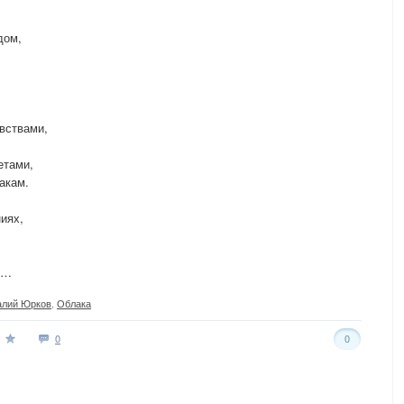
дом,
,
вствами,
етами,
акам.
иях,
ы…
алий Юрков
,
Облака
0
0