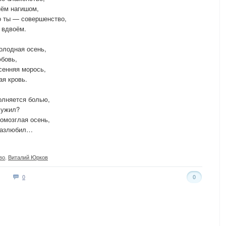
нём нагишом,
то ты — совершенство,
 вдвоём.
олодная осень,
юбовь,
сенняя морось,
ая кровь.
олняется болью,
лужил?
ромозглая осень,
 разлюбил…
во
,
Виталий Юрков
0
0