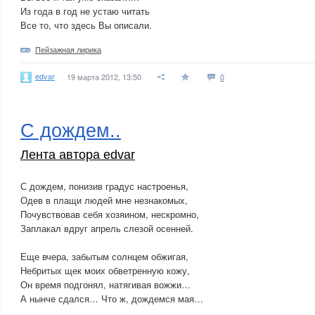
Из года в год не устаю читать
Все то, что здесь Вы описали.
Пейзажная лирика
edvar
19 марта 2012, 13:50
0
С дождем..
Лента автора edvar
С дождем, понизив градус настроенья,
Одев в плащи людей мне незнакомых,
Почувствовав себя хозяином, нескромно,
Заплакал вдруг апрель слезой осенней.
Еще вчера, забытым солнцем обжигая,
Небритых щек моих обветренную кожу,
Он время подгонял, натягивая вожжи…
А нынче сдался… Что ж, дождемся мая…