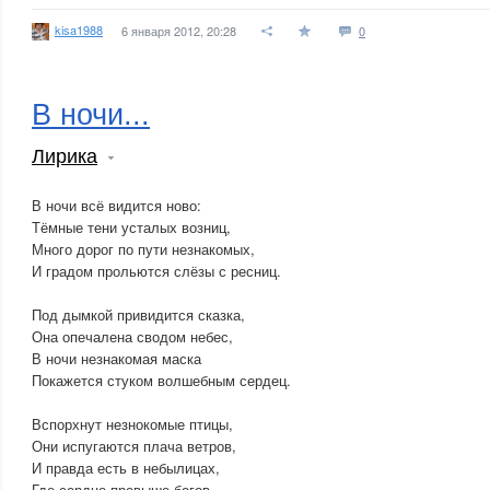
kisa1988
6 января 2012, 20:28
0
В ночи...
Лирика
В ночи всё видится ново:
Тёмные тени усталых возниц,
Много дорог по пути незнакомых,
И градом прольются слёзы с ресниц.
Под дымкой привидится сказка,
Она опечалена сводом небес,
В ночи незнакомая маска
Покажется стуком волшебным сердец.
Вспорхнут незнокомые птицы,
Они испугаются плача ветров,
И правда есть в небылицах,
Где сердце превыше богов.