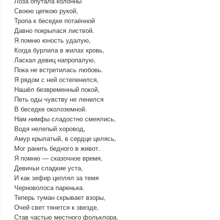
Лоза опутала колонны
Своею цепкою рукой,
Тропа к беседке потаённой
Давно покрылася листвой.
Я помню юность удалую,
Когда бурлила в жилах кровь,
Ласкал девиц напропалую,
Пока не встретилась любовь.
Я рядом с ней остепенился,
Нашёл безвременный покой,
Петь оды чувству не ленился
В беседке околоземной.
Нам нимфы сладостно смеялись,
Водя нелепый хоровод,
Амур крылатый, в сердце целясь,
Мог ранить бедного в живот.
Я помню — сказочное время,
Девичьи сладкие уста,
И как зефир цеплял за темя
Черноволоса паренька.
Теперь туман скрывает взоры,
Очей свет тянется к звезде,
Став частью местного фольклора,