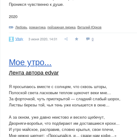
Проникся чувственно к душе.
2020
Любовь
,
романтика
,
пейзажная лирика
,
Виталий Юрков
Vitaly
3 июня 2020, 14:01
0
Мое утро...
Лента автора edvar
Я просыпаюсь вместе с солнцем, что сквозь шторы,
Полоской света ласковым теплом щекочет веки мне…
За форточкой, чуть приоткрытой — сладкий слабый шорох,
Листвы березы той, чья тень уже колышется в окне…
А за окном, уже давно неистово и весело щебечут,
Дворняги-воробьи, что подбирают им доставшиеся крохи…
И утро майское, расправив, словно крылья, свои плечи,
Мне нежно шепчет: «Просыпайся, и… свари нам кофе…»