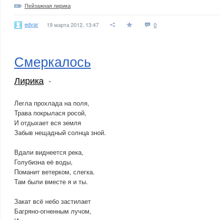
Пейзажная лирика
edvar
19 марта 2012, 13:47
0
Смеркалось
Лирика
Легла прохлада на поля,
Трава покрылася росой,
И отдыхает вся земля
Забыв нещадный солнца зной.
Вдали виднеется река,
Голубизна её воды,
Поманит ветерком, слегка.
Там были вместе я и ты.
Закат всё небо застилает
Багряно-огненным лучом,