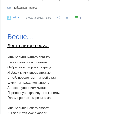
Пейзажная лирика
edvar
19 марта 2012, 13:52
1
Весне...
Лента автора edvar
Мне больше нечего сказать.
Вы за меня и так сказали…
Отбросив в сторону тетрадь,
Я Вашу книгу вновь листаю.
В ней, перелетом птичьей стаи,
Шумит и празднует апрель…
А я же с упоением читаю,
Перевернув страницу про капель,
Главу про лист березы в мае…
Мне больше нечего сказать.
Вы все и так уже сказали…