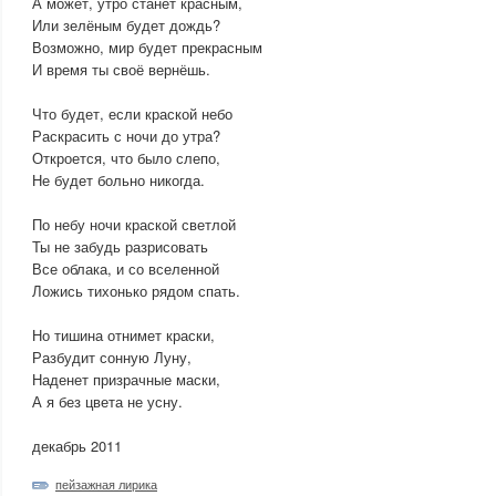
А может, утро станет красным,
Или зелёным будет дождь?
Возможно, мир будет прекрасным
И время ты своё вернёшь.
Что будет, если краской небо
Раскрасить с ночи до утра?
Откроется, что было слепо,
Не будет больно никогда.
По небу ночи краской светлой
Ты не забудь разрисовать
Все облака, и со вселенной
Ложись тихонько рядом спать.
Но тишина отнимет краски,
Разбудит сонную Луну,
Наденет призрачные маски,
А я без цвета не усну.
декабрь 2011
пейзажная лирика