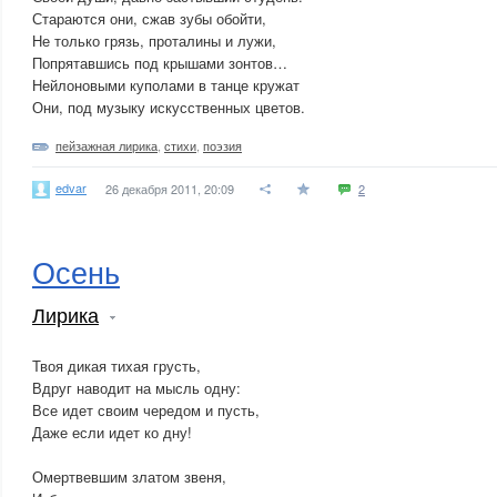
Стараются они, сжав зубы обойти,
Не только грязь, проталины и лужи,
Попрятавшись под крышами зонтов…
Нейлоновыми куполами в танце кружат
Они, под музыку искусственных цветов.
пейзажная лирика
,
стихи
,
поэзия
edvar
26 декабря 2011, 20:09
2
Осень
Лирика
Твоя дикая тихая грусть,
Вдруг наводит на мысль одну:
Все идет своим чередом и пусть,
Даже если идет ко дну!
Омертвевшим златом звеня,