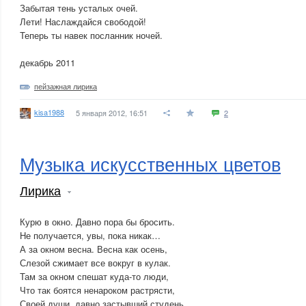
Забытая тень усталых очей.
Лети! Наслаждайся свободой!
Теперь ты навек посланник ночей.
декабрь 2011
пейзажная лирика
kisa1988
5 января 2012, 16:51
2
Музыка искусственных цветов
Лирика
Курю в окно. Давно пора бы бросить.
Не получается, увы, пока никак…
А за окном весна. Весна как осень,
Слезой сжимает все вокруг в кулак.
Там за окном спешат куда-то люди,
Что так боятся ненароком растрясти,
Своей души, давно застывший студень.