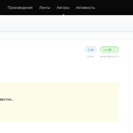
Произведения
Ленты
Авторы
Активность
2.94
+1.09
сила
популярность
вестно...