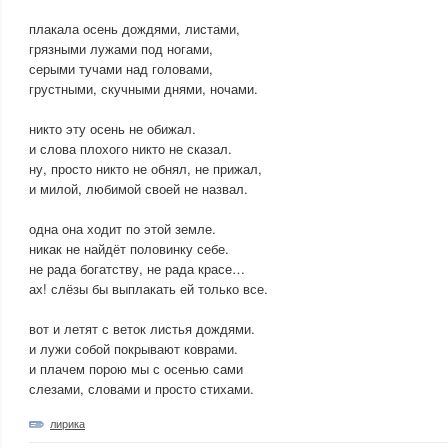
плакала осень дождями, листами,
грязными лужами под ногами,
серыми тучами над головами,
грустными, скучными днями, ночами.
никто эту осень не обижал.
и слова плохого никто не сказал.
ну, просто никто не обнял, не прижал,
и милой, любимой своей не назвал.
одна она ходит по этой земле.
никак не найдёт половинку себе.
не рада богатству, не рада красе…
ах! слёзы бы выплакать ей только все.
вот и летят с веток листья дождями.
и лужи собой покрывают коврами.
и плачем порою мы с осенью сами
слезами, словами и просто стихами.
лирика