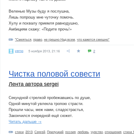
Веленью Музы буду я послушна,
Лишь попрошу мне чуточку помочь.
Хулу и похвалу приемля равнодушно,
Амбициям скажу: «Подите прочь!»
"Смеяться
,
право
,
не грешно Над всем
,
что кажется смешно"
verno
5 ноября 2013, 21:16
2
Чистка половой совести
Лента автора sergei
Секундной стрелкой пробежавшись по душе,
Одной минутой увлекла тропою страсти.
Прошли часы, меж нами, сладострастья,
Закончился очередной ещё сюжет.
Читать дальше →
стихи
,
2013
,
Сергей
,
Прилуцкий
,
поэзия
,
любовь
,
чувство
,
отношения
,
стихи 