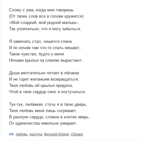
Схожу с ума, когда мне говоришь
(От твоих слов все в голове кружится)
«Мой сладкий, мой родной малыш»,
Так упоительно, что я могу забыться.
Я замечать стал, чешется спина
И по ночам там что-то спать мешает,
Такое чувство, будто у меня
Ночами крылья за спиною вырастают.
Душа мечтательно летает в облаках
И не горит желаньем возвращаться,
Твоя любовь ей крылья придала,
Чтоб в твое сердце смог я постучаться.
Тук-тук, любимая, стучу я в твою дверь,
Твоя любовь меня лишь согревает,
В разлуке сердце, словно в клетке зверь,
От одиночества невольно умирает.
любовь
,
разлука
,
Виталий Юрков
,
Облака