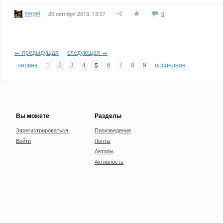
sergei
20 октября 2013, 13:37
0
← предыдущая
следующая →
первая
1
2
3
4
6
7
8
9
последняя
5
Вы можете
Разделы
Зарегистрироваться
Произведения
Войти
Ленты
Авторы
Активность