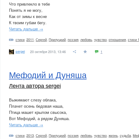
Что привлекло в тебе
Понять я не могу,
Как от зимы к весне
К твоим губам бегу.
Читать дальше →
стихи
,
2011
,
Сергей
,
Прилуцкий
,
поэзия
,
любовь
,
чувство
,
отношения
,
стихи 
sergei
20 октября 2013, 13:46
1
Мефодий и Дуняша
Лента автора sergei
Выжимают слезу облака,
Плачет осень бедовая наша,
Птица машет крылом свысока,
Вот Мефодий, а рядом Дуняша.
Читать дальше →
стихи
,
2013
,
Сергей
,
Прилуцкий
,
поэзия
,
любовь
,
чувство
,
жизнь
,
судьба
,
Ме