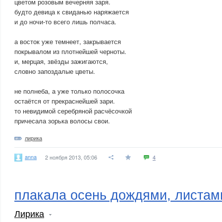
цветом розовым вечерняя заря.
будто девица к свиданью наряжается
и до ночи-то всего лишь полчаса.
а восток уже темнеет, закрывается
покрывалом из плотнейшей черноты.
и, мерцая, звёзды зажигаются,
словно запоздалые цветы.
не полнеба, а уже только полосочка
остаётся от прекраснейшей зари.
то невидимой серебряной расчёсочкой
причесала зорька волосы свои.
лирика
anna
2 ноября 2013, 05:06
4
плакала осень дождями, листами
Лирика