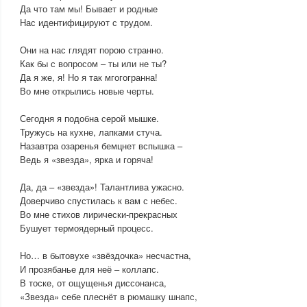
Да что там мы! Бывает и родные
Нас идентифицируют с трудом.
Они на нас глядят порою странно.
Как бы с вопросом – ты или не ты?
Да я же, я! Но я так мгогогранна!
Во мне открылись новые черты.
Сегодня я подобна серой мышке.
Тружусь на кухне, лапками стуча.
Назавтра озаренья бемцнет вспышка –
Ведь я «звезда», ярка и горяча!
Да, да – «звезда»! Талантлива ужасно.
Доверчиво спустилась к вам с небес.
Во мне стихов лирически-прекрасных
Бушует термоядерный процесс.
Но… в бытовухе «звёздочка» несчастна,
И прозябанье для неё – коллапс.
В тоске, от ощущенья диссонанса,
«Звезда» себе плеснёт в рюмашку шнапс,