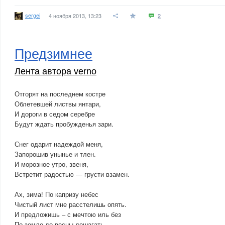
sergei
4 ноября 2013, 13:23
2
Предзимнее
Лента автора verno
Отгорят на последнем костре
Облетевшей листвы янтари,
И дороги в седом серебре
Будут ждать пробужденья зари.
Снег одарит надеждой меня,
Запорошив унынье и тлен.
И морозное утро, звеня,
Встретит радостью — грусти взамен.
Ах, зима! По капризу небес
Чистый лист мне расстелишь опять.
И предложишь – с мечтою иль без
По земле до весны дошагать.