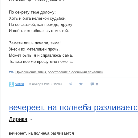
По секрету тебе доложу:
Хоть и бита нелёгкой судьбой,
Но со сказкой, как прежде, дружу.
И всё также общаюсь с мечтой.
Замети лишь печали, зима!
Унеси их метелицей прочь.
Может быть, я и справлюсь сама.
Только всё же прошу мне помочь.
Приближение зимы
,
расставание с осенними печалями
verno
3 ноября 2013, 15:09
0
вечереет. на полнеба разливается
Лирика
вечереет. на полнеба разливается