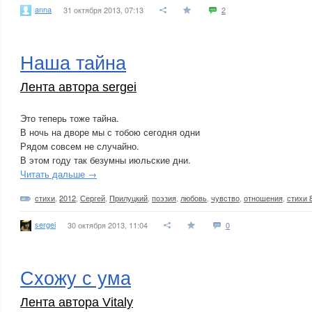
anna
31 октября 2013, 07:13
2
Наша тайна
Лента автора sergei
Это теперь тоже тайна.
В ночь на дворе мы с тобою сегодня одни
Рядом совсем не случайно.
В этом году так безумны июльские дни.
Читать дальше →
стихи
,
2012
,
Сергей
,
Прилуцкий
,
поэзия
,
любовь
,
чувство
,
отношения
,
стихи 
sergei
30 октября 2013, 11:04
0
Схожу с ума
Лента автора Vitaly