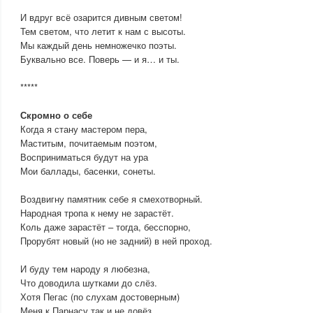
И вдруг всё озарится дивным светом!
Тем светом, что летит к нам с высоты.
Мы каждый день немножечко поэты.
Буквально все. Поверь — и я… и ты.
*****
Скромно о себе
Когда я стану мастером пера,
Маститым, почитаемым поэтом,
Восприниматься будут на ура
Мои баллады, басенки, сонеты.
Воздвигну памятник себе я смехотворный.
Народная тропа к нему не зарастёт.
Коль даже зарастёт – тогда, бесспорно,
Прорубят новый (но не задний) в ней проход.
И буду тем народу я любезна,
Что доводила шутками до слёз.
Хотя Пегас (по слухам достоверным)
Меня к Парнасу так и не довёз.