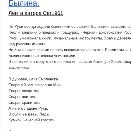
Былина.
Лента автора Cer1961
По Руси всегда ходили былинники со своими былинами, сказами, в
Несли предания о предках и пращурах. «Чёрная» аристократия Рос
Руси, уничтожала книги, музыкальные инструменты, Храмы деревян
над русским языком.
На былинников веками велась инквизиторская охота. Рвали языки, р
Былинников практически уничтожили.
В почтении и в меру моего понимания написал былину о Храме Свар
защитниках.
В дубраве, близ Смоленска.
Сварога Храм взирал на Мир.
Сварог создатель,
Сварог воитель,
Сварог хранитель.
А на его ладоне Русь.
В обличье Девы, Лады.
Кумиры небесной красоты.