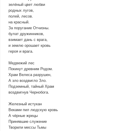
зелёный цвет любви
родных лугов,
полей, лесов.
на красный.
За поругание Отчизны.
булат дружинников,
взимает дань с врага,
и землю орошает кровь
героя и врага.
Медвежий лес
Покинут древним Родом.
Храм Велеса разрушен,
А зло воздвигло Зло.
Подземный, тайный Храм
воздвигнув Чернобога.
Железный истукан
Веками пил людскую кровь
А чёрные жрецы
Принявшие служение
Творили мессы Тьмы