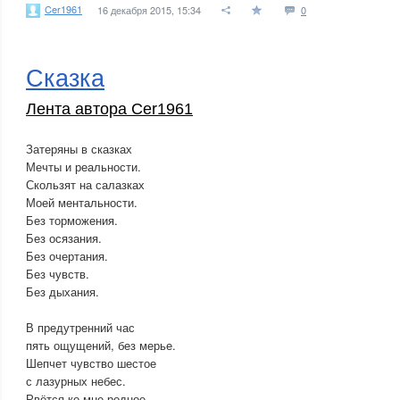
Cer1961
16 декабря 2015, 15:34
0
Сказка
Лента автора Cer1961
Затеряны в сказках
Мечты и реальности.
Скользят на салазках
Моей ментальности.
Без торможения.
Без осязания.
Без очертания.
Без чувств.
Без дыхания.
В предутренний час
пять ощущений, без мерье.
Шепчет чувство шестое
с лазурных небес.
Рвётся ко мне родное,