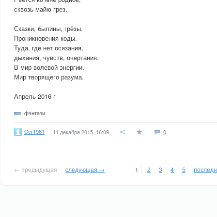
сквозь майю грез.
Сказки, былины, грёзы.
Проникновения коды.
Туда, где нет осязания,
дыхания, чувств, очертания.
В мир волевой энергии.
Мир творящего разума.
Апрель 2016 г
фэнтази
Cer1961
11 декабря 2015, 16:09
0
← предыдущая
следующая →
2
3
4
5
послед
1