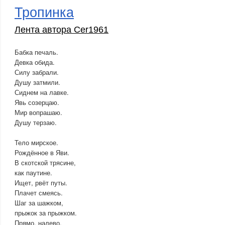
Тропинка
Лента автора Cer1961
Бабка печаль.
Девка обида.
Силу забрали.
Душу затмили.
Сиднем на лавке.
Явь созерцаю.
Мир вопрашаю.
Душу терзаю.
Тело мирское.
Рождённое в Яви.
В скотской трясине,
как паутине.
Ищет, рвёт путы.
Плачет смеясь.
Шаг за шажком,
прыжок за прыжком.
Прямо, налево,