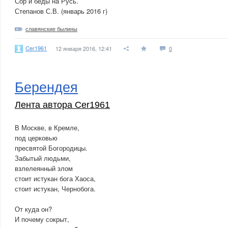
Сор и беды на Русь.
Степанов С.В. (январь 2016 г)
славянские былины
Cer1961
12 января 2016, 12:41
0
Берендея
Лента автора Cer1961
В Москве, в Кремле,
под церковью
пресвятой Богородицы.
Забытый людьми,
взлелеянный злом
стоит истукан бога Хаоса,
стоит истукан, Чернобога.
От куда он?
И почему сокрыт,