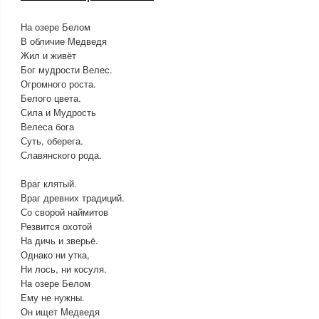
На озере Белом
В обличие Медведя
Жил и живёт
Бог мудрости Велес.
Огромного роста.
Белого цвета.
Сила и Мудрость
Велеса бога
Суть, оберега.
Славянского рода.
Враг клятый.
Враг древних традиций.
Со сворой наймитов
Резвится охотой
На дичь и зверьё.
Однако ни утка,
Ни лось, ни косуля.
На озере Белом
Ему не нужны.
Он ищет Медведя