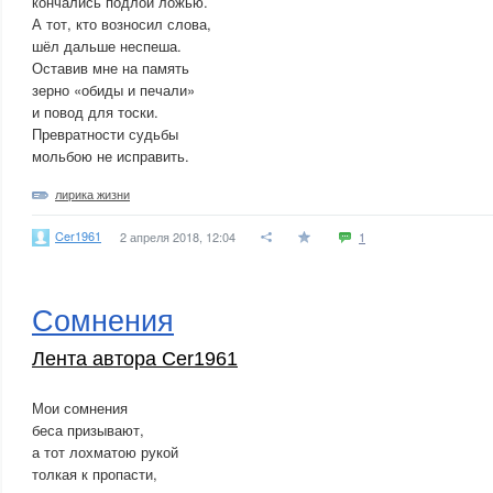
кончались подлой ложью.
А тот, кто возносил слова,
шёл дальше неспеша.
Оставив мне на память
зерно «обиды и печали»
и повод для тоски.
Превратности судьбы
мольбою не исправить.
лирика жизни
Cer1961
2 апреля 2018, 12:04
1
Сомнения
Лента автора Cer1961
Мои сомнения
беса призывают,
а тот лохматою рукой
толкая к пропасти,