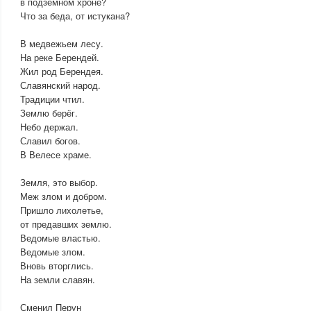
в подземном хроне?
Что за беда, от истукана?
В медвежьем лесу.
На реке Берендей.
Жил род Берендея.
Славянский народ.
Традиции чтил.
Землю берёг.
Небо держал.
Славил богов.
В Велесе храме.
Земля, это выбор.
Меж злом и добром.
Пришло лихолетье,
от предавших землю.
Ведомые властью.
Ведомые злом.
Вновь вторглись.
На земли славян.
Сменил Перун