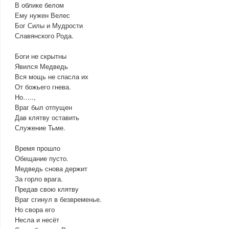
В облике белом
Ему нужен Велес
Бог Силы и Мудрости
Славянского Рода.
Боги не скрытны
Явился Медведь
Вся мощь не спасла их
От божьего гнева.
Но…..,
Враг был отпущен
Дав клятву оставить
Служение Тьме.
Время прошло
Обещание пусто.
Медведь снова держит
За горло врага.
Предав свою клятву
Враг сгинул в безвременье.
Но свора его
Несла и несёт