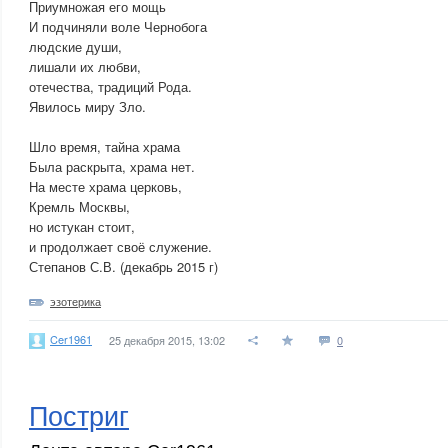
Приумножая его мощь
И подчиняли воле Чернобога
людские души,
лишали их любви,
отечества, традиций Рода.
Явилось миру Зло.
Шло время, тайна храма
Была раскрыта, храма нет.
На месте храма церковь,
Кремль Москвы,
но истукан стоит,
и продолжает своё служение.
Степанов С.В. (декабрь 2015 г)
эзотерика
Cer1961
25 декабря 2015, 13:02
0
Постриг