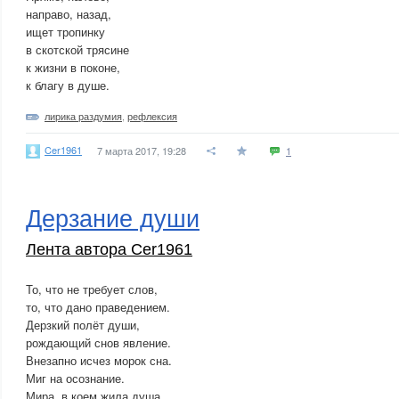
направо, назад,
ищет тропинку
в скотской трясине
к жизни в поконе,
к благу в душе.
лирика раздумия
,
рефлексия
Cer1961
7 марта 2017, 19:28
1
Дерзание души
Лента автора Cer1961
То, что не требует слов,
то, что дано праведением.
Дерзкий полёт души,
рождающий снов явление.
Внезапно исчез морок сна.
Миг на осознание.
Мира, в коем жила душа.