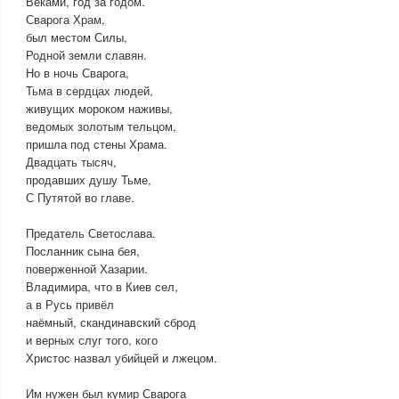
Веками, год за годом.
Сварога Храм,
был местом Силы,
Родной земли славян.
Но в ночь Сварога,
Тьма в сердцах людей,
живущих мороком наживы,
ведомых золотым тельцом,
пришла под стены Храма.
Двадцать тысяч,
продавших душу Тьме,
С Путятой во главе.
Предатель Светослава.
Посланник сына бея,
поверженной Хазарии.
Владимира, что в Киев сел,
а в Русь привёл
наёмный, скандинавский сброд
и верных слуг того, кого
Христос назвал убийцей и лжецом.
Им нужен был кумир Сварога