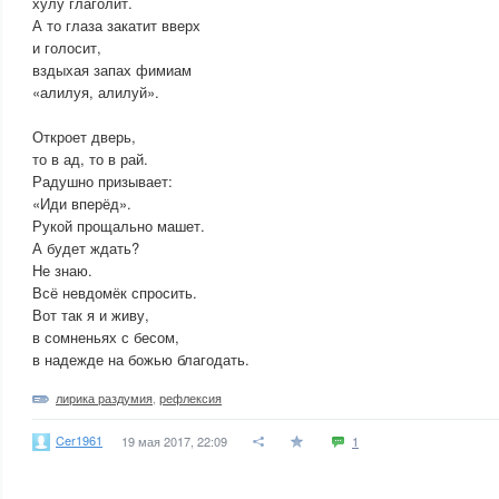
хулу глаголит.
А то глаза закатит вверх
и голосит,
вздыхая запах фимиам
«алилуя, алилуй».
Откроет дверь,
то в ад, то в рай.
Радушно призывает:
«Иди вперёд».
Рукой прощально машет.
А будет ждать?
Не знаю.
Всё невдомёк спросить.
Вот так я и живу,
в сомненьях с бесом,
в надежде на божью благодать.
лирика раздумия
,
рефлексия
Cer1961
19 мая 2017, 22:09
1