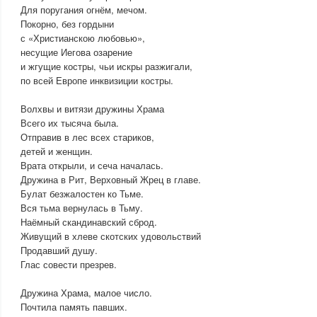
Для поругания огнём, мечом.
Покорно, без гордыни
с «Христианскою любовью»,
несущие Иегова озарение
и жгущие костры, чьи искры разжигали,
по всей Европе инквизиции костры.
Волхвы и витязи дружины Храма
Всего их тысяча была.
Отправив в лес всех стариков,
детей и женщин.
Врата открыли, и сеча началась.
Дружина в Рит, Верховный Жрец в главе.
Булат безжалостен ко Тьме.
Вся тьма вернулась в Тьму.
Наёмный скандинавский сброд.
Живущий в хлеве скотских удовольствий
Продавший душу.
Глас совести презрев.
Дружина Храма, малое число.
Почтила память павших.