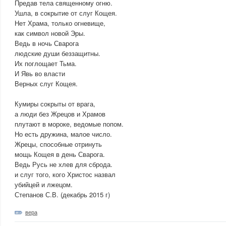
Предав тела священному огню.
Ушла, в сокрытие от слуг Кощея.
Нет Храма, только огневище,
как символ новой Эры.
Ведь в ночь Сварога
людские души беззащитны.
Их поглощает Тьма.
И Явь во власти
Верных слуг Кощея.
Кумиры сокрыты от врага,
а люди без Жрецов и Храмов
плутают в мороке, ведомые попом.
Но есть дружина, малое число.
Жрецы, способные отринуть
мощь Кощея в день Сварога.
Ведь Русь не хлев для сброда.
и слуг того, кого Христос назвал
убийцей и лжецом.
Степанов С.В. (декабрь 2015 г)
вера