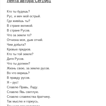
Лента автора Cer1961
Кто ты будешь?
Рус, и меч мой острый.
Где живёшь ты?
В стране великой.
В стране Русов.
Что за земли то?
Отчизна моя, дым отчий.
Чем добыта?
Кровью предков.
Кто ты той земле?
Дитя Русов.
Что ты должен?
Жизнь свою, за землю русов.
Во что веришь?
В правду русов.
Я – рус!
Славлю Правь, Ладу.
Славлю Явь светлую.
Славлю славянства братчину.
Так мыслю и горжусь.
Так учат мои родители.