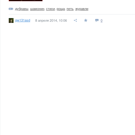
дубравы
,
шамонин
,
стихи
,
роща
,
петь
,
журавли
qw131asd
8 апреля 2014, 10:06
0