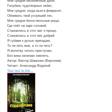
Мне сродни бесконечные дали,
Голубень чудотворных небес,
Мне сродни, когда вьюга февралит,
Обнимать твой уснувший лес,
Мне сродни белоствольные рощи,
Где поёт на заре соловей,
Становлюсь в этот миг я проще,
Становлюсь в этот миг добрей.
Я губами к ручью припадаю,
То ли пить мне, а то ли петь?
Я молитву читать приступаю,
Без вина начинаю хмелеть.
Автор: Виктор Шамонин (Версенев)
Читает: Александр Водяной
Your text to link...