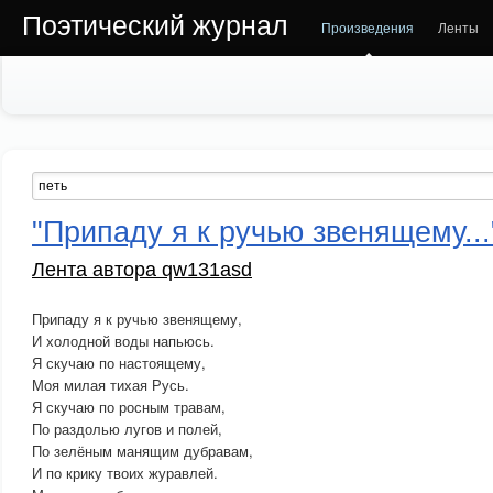
Поэтический журнал
Произведения
Ленты
"Припаду я к ручью звенящему...
Лента автора qw131asd
Припаду я к ручью звенящему,
И холодной воды напьюсь.
Я скучаю по настоящему,
Моя милая тихая Русь.
Я скучаю по росным травам,
По раздолью лугов и полей,
По зелёным манящим дубравам,
И по крику твоих журавлей.