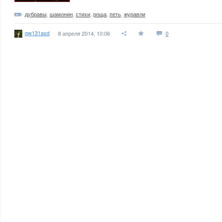
дубравы
,
шамонин
,
стихи
,
роща
,
петь
,
журавли
qw131asd
8 апреля 2014, 10:06
0