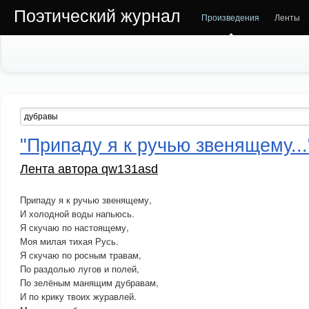
Поэтический журнал
Произведения
Ленты
"Припаду я к ручью звенящему...
Лента автора qw131asd
Припаду я к ручью звенящему,
И холодной воды напьюсь.
Я скучаю по настоящему,
Моя милая тихая Русь.
Я скучаю по росным травам,
По раздолью лугов и полей,
По зелёным манящим дубравам,
И по крику твоих журавлей.