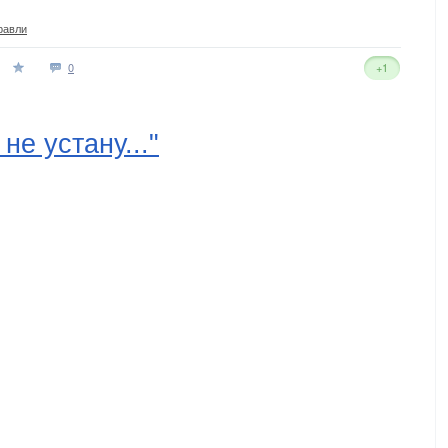
равли
0
+1
не устану..."