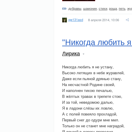
дубравы
,
шамонин
,
стихи
,
роща
,
петь
,
жу
qw131asd
8 апреля 2014, 10:06
"Никогда любить я 
Лирика
Никогда любить я не устану,
Высоко летящих в небе журавлей,
Даже если пьяной дрянью стану,
На несчастной Родине своей,
И наполнен тихою печалью,
В жёлтых травах в трепете стою,
И за той, неведомою далью,
Я в ладони слёзы их ловлю,
А с полей повеяло прохладой,
Первый снег до одури мне мил.
Только он не станет мне наградой,
Я друзей в дорогу проводил.