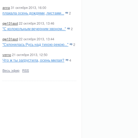
anna
31 октября 2013, 16:00
плакала осень дождями, листами...
2
qw131asd
22 октября 2013, 13:46
"С колокольным вечерним звоном..."
2
qw131asd
22 октября 2013, 13:44
"Склонилась Русь над тихою рекою..."
2
verno
21 октября 2013, 12:50
Что ж ты загрустила, осень милая?
4
Весь эфир
·
RSS