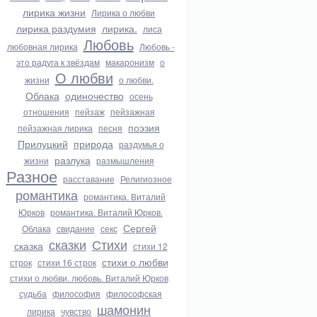
лирика жизни
Лирика о любви
лирика раздумия
лирика.
лиса
Любовь
любовная лирика
Любовь -
это радуга к звёздам
макаронизм
о
О любви
жизни
о любви.
Облака
одиночество
осень
отношения
пейзаж
пейзажная
поэзия
пейзажная лирика
песня
Прилуцкий
природа
раздумья о
разлука
жизни
размышления
Разное
расставание
Религиозное
романтика
романтика. Виталий
Юрков
романтика. Виталий Юрков.
Сергей
Облака
свидание
секс
сказки
Стихи
сказка
стихи 12
стихи о любви
строк
стихи 16 строк
стихи о любви. любовь. Виталий Юрков
судьба
философия
философская
шамонин
лирика
чувство