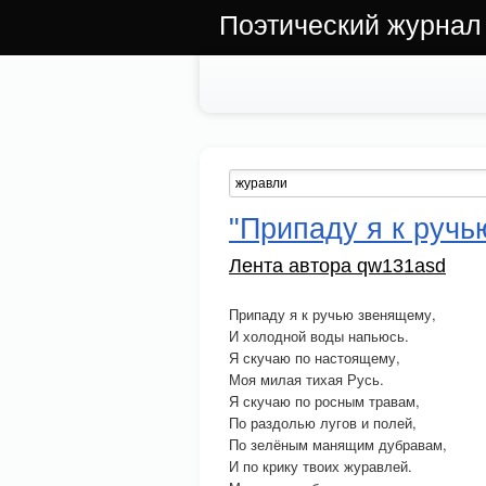
Поэтический журнал
"Припаду я к ручь
Лента автора qw131asd
Припаду я к ручью звенящему,
И холодной воды напьюсь.
Я скучаю по настоящему,
Моя милая тихая Русь.
Я скучаю по росным травам,
По раздолью лугов и полей,
По зелёным манящим дубравам,
И по крику твоих журавлей.