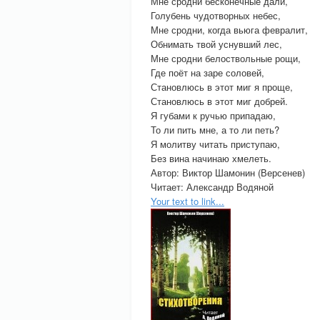
Мне сродни бесконечные дали,
Голубень чудотворных небес,
Мне сродни, когда вьюга февралит,
Обнимать твой уснувший лес,
Мне сродни белоствольные рощи,
Где поёт на заре соловей,
Становлюсь в этот миг я проще,
Становлюсь в этот миг добрей.
Я губами к ручью припадаю,
То ли пить мне, а то ли петь?
Я молитву читать приступаю,
Без вина начинаю хмелеть.
Автор: Виктор Шамонин (Версенев)
Читает: Александр Водяной
Your text to link...