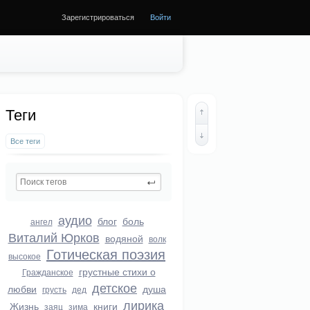
Зарегистрироваться
Войти
Теги
Все теги
аудио
блог
боль
ангел
Виталий Юрков
водяной
волк
Готическая поэзия
высокое
грустные стихи о
Гражданское
детское
любви
душа
грусть
дед
лирика
Жизнь
книги
заяц
зима