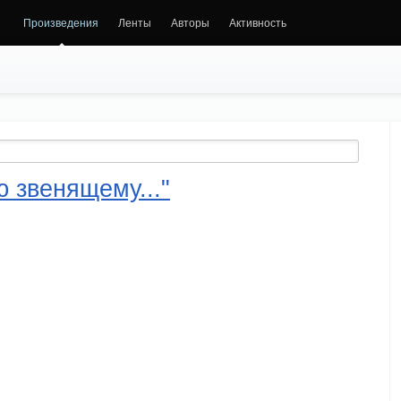
Произведения
Ленты
Авторы
Активность
ю звенящему..."