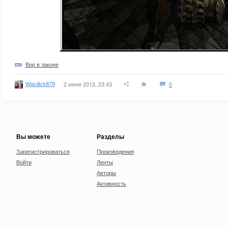
Вор в законе
Wacilick879
2 июня 2012, 23:43
0
Вы можете
Разделы
Зарегистрироваться
Произведения
Войти
Ленты
Авторы
Активность