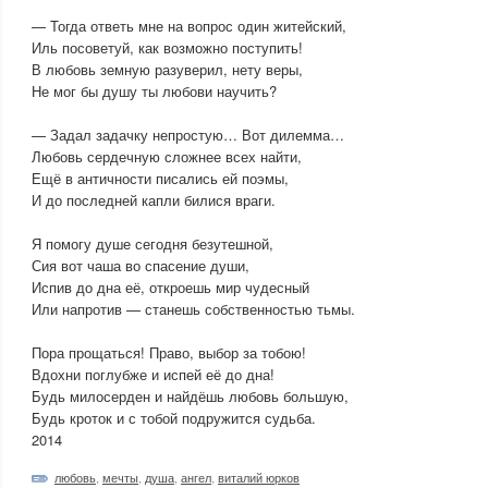
— Тогда ответь мне на вопрос один житейский,
Иль посоветуй, как возможно поступить!
В любовь земную разуверил, нету веры,
Не мог бы душу ты любови научить?
— Задал задачку непростую… Вот дилемма…
Любовь сердечную сложнее всех найти,
Ещё в античности писались ей поэмы,
И до последней капли билися враги.
Я помогу душе сегодня безутешной,
Сия вот чаша во спасение души,
Испив до дна её, откроешь мир чудесный
Или напротив — станешь собственностью тьмы.
Пора прощаться! Право, выбор за тобою!
Вдохни поглубже и испей её до дна!
Будь милосерден и найдёшь любовь большую,
Будь кроток и с тобой подружится судьба.
2014
любовь
,
мечты
,
душа
,
ангел
,
виталий юрков