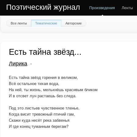
Поэтический журнал
Произведения
Ленты
Все ленты
Тематические
Авторские
Есть тайна звёзд...
Лирика
Есть тайна звёзд горения в великом,
Всё остальное тихая вода,
На ней, ты жизнь, мелькнёшь красивым бликом
И в отсвет лун растаешь без следа.
Под это листьев чувственное тленье,
Когда висит тревожный птичий гам,
Скажи куда несёт река забвенья
И где конец туманным берегам?