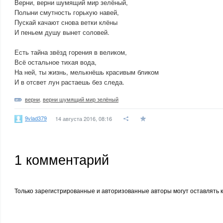
Верни, верни шумящий мир зелёный,
Полыни смутность горькую навей,
Пускай качают снова ветки клёны
И пеньем душу вынет соловей.
Есть тайна звёзд горения в великом,
Всё остальное тихая вода,
На ней, ты жизнь, мелькнёшь красивым бликом
И в отсвет лун растаешь без следа.
верни
,
верни шумящий мир зелёный
9vlad379
14 августа 2016, 08:16
1
комментарий
Только зарегистрированные и авторизованные авторы могут оставлять 