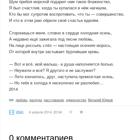
Шум прибоя морской подарил нам такое блаженство,
Я был счастлив, когда ты купалася в нём нагишом,
Кто бы мог супротив воспротивить, что ты — совершенство,
И что в этом раю обрели своё счастье вдвоём.
Сторонишься меня, словно в сердце холодная осень,
А недавно ещё зажигала под песни любовь,
На лице россыпь слёз — настоящая осенняя морось,
От которой внутри застывает бурлившая кровь.
— Вот и всё, мой малыш,- и душа наполняется болью,
— Неужели и всё? Я другого и не заслужил?
— Лето кончилось, друг, наступила промозглая осень,
— Но тебя в холода я нисколечко не разлюбил…
2014
любовь
,
разлука
,
расставание
,
одиночество
,
Виталий Юрков
Vitaly
6 апреля 2014, 20:34
0
комментариев