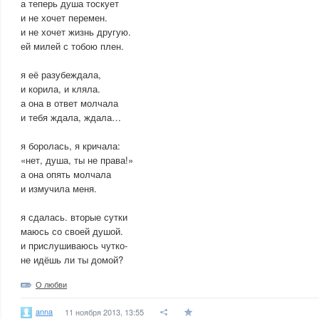
а теперь душа тоскует
и не хочет перемен.
и не хочет жизнь другую.
ей милей с тобою плен.
я её разубеждала,
и корила, и кляла.
а она в ответ молчала
и тебя ждала, ждала…
я боролась, я кричала:
«нет, душа, ты не права!»
а она опять молчала
и измучила меня.
я сдалась. вторые сутки
маюсь со своей душой.
и прислушиваюсь чутко-
не идёшь ли ты домой?
О любви
anna
11 ноября 2013, 13:55