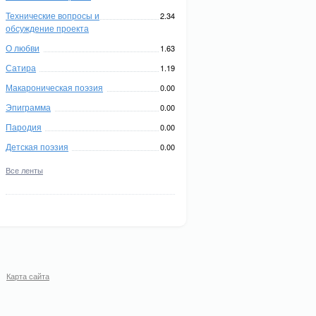
Технические вопросы и
2.34
обсуждение проекта
О любви
1.63
Сатира
1.19
Макароническая поэзия
0.00
Эпиграмма
0.00
Пародия
0.00
Детская поэзия
0.00
Все ленты
Карта сайта