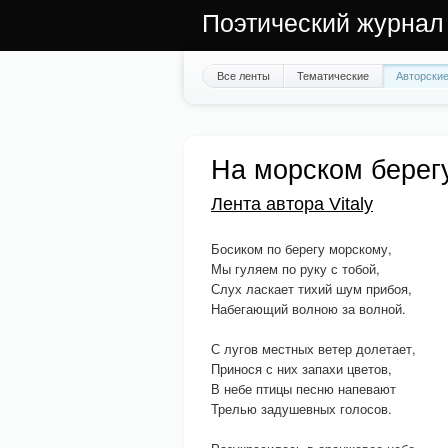
Поэтический журнал
Все ленты
Тематические
Авторски
На морском берег
Лента автора Vitaly
Босиком по берегу морскому,
Мы гуляем по руку с тобой,
Слух ласкает тихий шум прибоя,
Набегающий волною за волной.
С лугов местных ветер долетает,
Принося с них запахи цветов,
В небе птицы песню напевают
Трелью задушевных голосов.