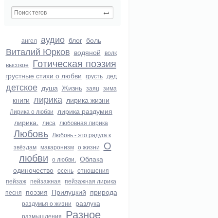
аудио
блог
боль
ангел
Виталий Юрков
водяной
волк
Готическая поэзия
высокое
грустные стихи о любви
грусть
дед
детское
душа
Жизнь
заяц
зима
лирика
книги
лирика жизни
лирика раздумия
Лирика о любви
лирика.
лиса
любовная лирика
Любовь
Любовь - это радуга к
О
звёздам
макаронизм
о жизни
любви
Облака
о любви.
одиночество
осень
отношения
пейзаж
пейзажная
пейзажная лирика
поэзия
Прилуцкий
природа
песня
разлука
раздумья о жизни
Разное
размышления