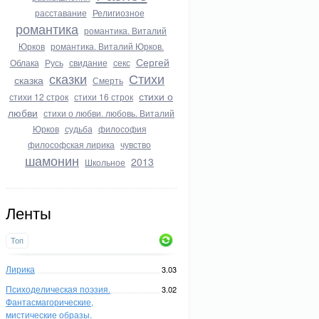
расставание
Религиозное
романтика
романтика. Виталий
Юрков
романтика. Виталий Юрков.
Сергей
Облака
Русь
свидание
секс
сказки
Стихи
сказка
Смерть
стихи о
стихи 12 строк
стихи 16 строк
любви
стихи о любви. любовь. Виталий
Юрков
судьба
философия
философская лирика
чувство
шамонин
2013
Школьное
Ленты
Топ
Лирика
3.03
Психоделическая поэзия.
3.02
Фантасмагорические,
мистические образы.