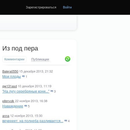
Зарегистрироваться
Войти
Из под пера
Комментарии
Публикации
Balera0550
15 декабря 2013, 21:32
Мои плоды
1
qw131asd
10 декабря 2013, 11:19
"На лугу серебряные кони..."
3
pitervolk
22 ноября 2013, 16:38
Наваждение
5
anna
12 ноября 2013, 15:30
вечереет. на полнеба разливается...
4