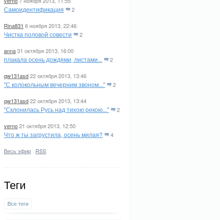
verno
7 ноября 2013, 11:55
Самоидентификация
2
Rina831
6 ноября 2013, 22:46
Чистка половой совести
2
anna
31 октября 2013, 16:00
плакала осень дождями, листами...
2
qw131asd
22 октября 2013, 13:46
"С колокольным вечерним звоном..."
2
qw131asd
22 октября 2013, 13:44
"Склонилась Русь над тихою рекою..."
2
verno
21 октября 2013, 12:50
Что ж ты загрустила, осень милая?
4
Весь эфир
·
RSS
Теги
Все теги