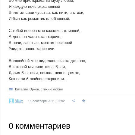
Во мне приоткрыла ты музу любви,
Я каждую ночь окрыленный
Вплетал свои чувства, как нити, в стихи,
И был как романтик влюбленный.
С тобой вечера мне казались длинней,
А день на часы стал короче,
В ночи, засыпая, мечтал поскорей
Увидеть вновь карие очи.
Волшебной мне виделась сказка для нас,
В которой мы счастливы были,
Дарил бы стихи, осыпал всю в цветах,
Как если б любовь сохранили…
Виталий Юрков
,
стихи о любви
Vitaly
11 сентября 2011, 07:52
0
комментариев