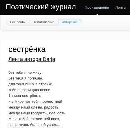
Поэтический журнал
Произведения
Ленты
Все ленты
Тематические
Авторские
сестрёнка
Лента автора Darja
без тебя я не живу,
без тебя я погибаю.
для тебя пишу я строчки,
тебе я посвящаю песни.
Ты моя сестрёнка,
и в мире нет тебя прелестней!
между нами слёзы, радость.
между нами гордость, слабость.
Мы с тобой прелестней всех,
наша жизнь большой успех...!