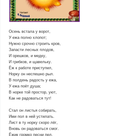
Осень встала у ворот,
У ежа полно хлопот;
Нужно срочно строить кров,
Запасти лесных плодов,
И орешков, и медку,
И грибков, и щавельку.
Ёж к работе приступил,
Норку он неспешно рыл.
В полдень радость у ежа,
У ежа поёт душа;
В норке той простор, уют,
Как не радоваться тут!
Стал он листья собирать,
Ими пол в ней устилать.
Лист в ту норку скоро лёг,
Вновь он радоваться смог.
Ёжик громко песни пел,