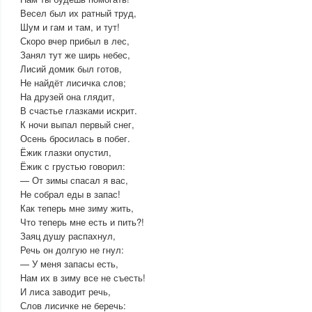
Весел был их ратный труд,
Шум и гам и там, и тут!
Скоро вчер прибыл в лес,
Занял тут же ширь небес,
Лисий домик был готов,
Не найдёт лисичка слов;
На друзей она глядит,
В счастье глазками искрит.
К ночи выпал первый снег,
Осень бросилась в побег.
Ёжик глазки опустил,
Ёжик с грустью говорил:
— От зимы спасал я вас,
Не собрал еды в запас!
Как теперь мне зиму жить,
Что теперь мне есть и пить?!
Заяц душу распахнул,
Речь он долгую не гнул:
— У меня запасы есть,
Нам их в зиму все не съесть!
И лиса заводит речь,
Слов лисичке не беречь: