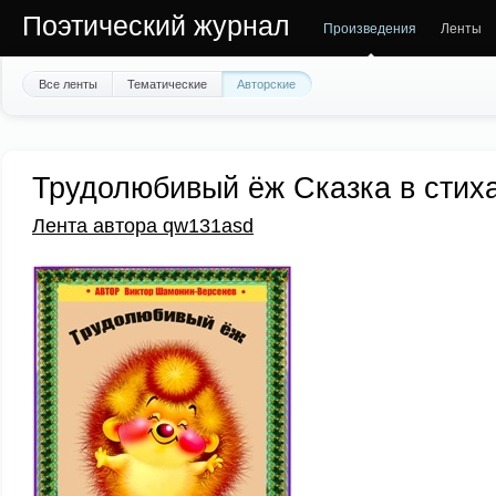
Поэтический журнал
Произведения
Ленты
Все ленты
Тематические
Авторские
Трудолюбивый ёж Сказка в стих
Лента автора qw131asd