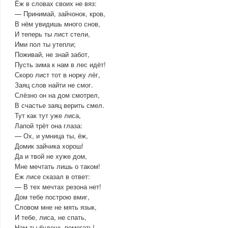
Ёж в словах своих не вяз:
— Принимай, зайчонок, кров,
В нём увидишь много снов,
И теперь ты лист стели,
Ими пол ты утепли;
Поживай, не знай забот,
Пусть зима к нам в лес идёт!
Скоро лист тот в норку лёг,
Заяц слов найти не смог.
Слёзно он на дом смотрел,
В счастье заяц верить смел.
Тут как тут уже лиса,
Лапой трёт она глаза:
— Ох, и умница ты, ёж,
Домик зайчика хорош!
Да и твой не хуже дом,
Мне мечтать лишь о таком!
Ёж лисе сказал в ответ:
— В тех мечтах резона нет!
Дом тебе построю вмиг,
Словом мне не мять язык,
И тебе, лиса, не спать,
Нам ты будешь помогать!