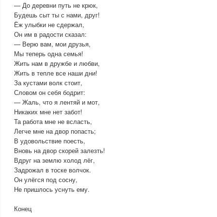
— До деревни путь не крюк,
Будешь сыт ты с нами, друг!
Ёж улыбки не сдержал,
Он им в радости сказал:
— Верю вам, мои друзья,
Мы теперь одна семья!
Жить нам в дружбе и любви,
Жить в тепле все наши дни!
За кустами волк стоит,
Словом он себя бодрит:
— Жаль, что я лентяй и мот,
Никаких мне нет забот!
Та работа мне не всласть,
Легче мне на двор попасть;
В удовольствие поесть,
Вновь на двор скорей залезть!
Вдруг на землю холод лёг,
Задрожал в тоске волчок.
Он улёгся под сосну,
Не пришлось уснуть ему.
Конец