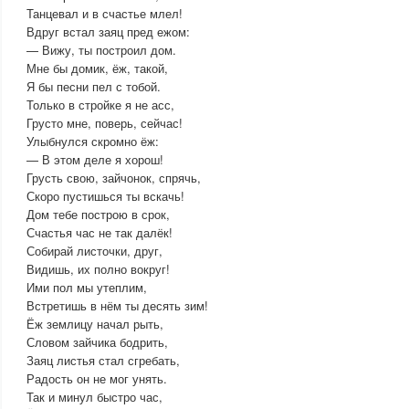
Танцевал и в счастье млел!
Вдруг встал заяц пред ежом:
— Вижу, ты построил дом.
Мне бы домик, ёж, такой,
Я бы песни пел с тобой.
Только в стройке я не асс,
Грусто мне, поверь, сейчас!
Улыбнулся скромно ёж:
— В этом деле я хорош!
Грусть свою, зайчонок, спрячь,
Скоро пустишься ты вскачь!
Дом тебе построю в срок,
Счастья час не так далёк!
Собирай листочки, друг,
Видишь, их полно вокруг!
Ими пол мы утеплим,
Встретишь в нём ты десять зим!
Ёж землицу начал рыть,
Словом зайчика бодрить,
Заяц листья стал сгребать,
Радость он не мог унять.
Так и минул быстро час,