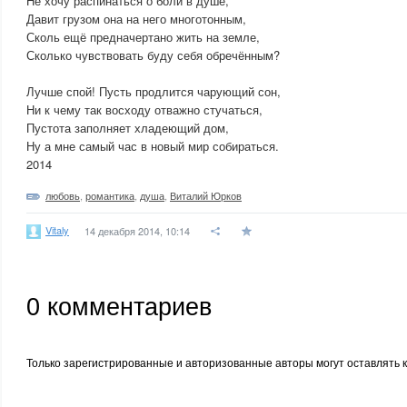
Не хочу распинаться о боли в душе,
Давит грузом она на него многотонным,
Сколь ещё предначертано жить на земле,
Сколько чувствовать буду себя обречённым?
Лучше спой! Пусть продлится чарующий сон,
Ни к чему так восходу отважно стучаться,
Пустота заполняет хладеющий дом,
Ну а мне самый час в новый мир собираться.
2014
любовь
,
романтика
,
душа
,
Виталий Юрков
Vitaly
14 декабря 2014, 10:14
0
комментариев
Только зарегистрированные и авторизованные авторы могут оставлять 