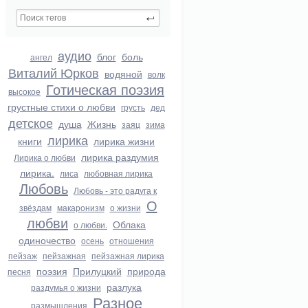
аудио
блог
боль
ангел
Виталий Юрков
водяной
волк
Готическая поэзия
высокое
грустные стихи о любви
грусть
дед
детское
душа
Жизнь
заяц
зима
лирика
книги
лирика жизни
лирика раздумия
Лирика о любви
лирика.
лиса
любовная лирика
Любовь
Любовь - это радуга к
О
звёздам
макаронизм
о жизни
любви
Облака
о любви.
одиночество
осень
отношения
пейзаж
пейзажная
пейзажная лирика
поэзия
Прилуцкий
природа
песня
разлука
раздумья о жизни
Разное
размышления