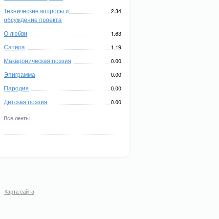
Технические вопросы и
2.34
обсуждение проекта
О любви
1.63
Сатира
1.19
Макароническая поэзия
0.00
Эпиграмма
0.00
Пародия
0.00
Детская поэзия
0.00
Все ленты
Карта сайта