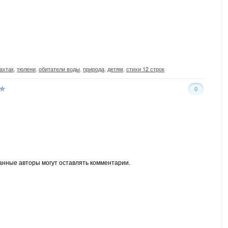
,
ахтак
,
тюлени
,
обитатели воды
,
природа
,
детям
,
стихи 12 строк
0
анные авторы могут оставлять комментарии.