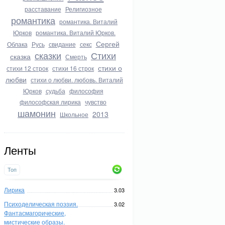
расставание
Религиозное
романтика
романтика. Виталий
Юрков
романтика. Виталий Юрков.
Сергей
Облака
Русь
свидание
секс
сказки
Стихи
сказка
Смерть
стихи о
стихи 12 строк
стихи 16 строк
любви
стихи о любви. любовь. Виталий
Юрков
судьба
философия
философская лирика
чувство
шамонин
2013
Школьное
Ленты
Топ
Лирика
3.03
Психоделическая поэзия.
3.02
Фантасмагорические,
мистические образы.