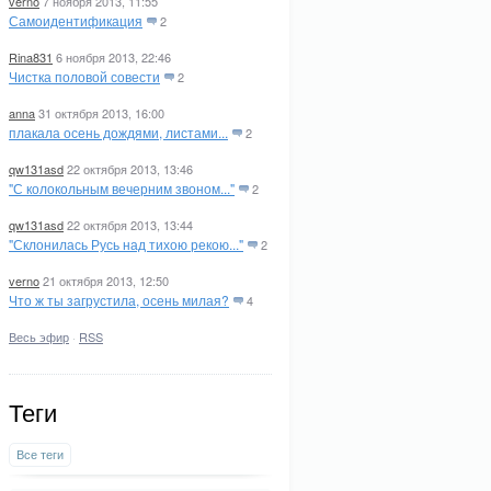
verno
7 ноября 2013, 11:55
Самоидентификация
2
Rina831
6 ноября 2013, 22:46
Чистка половой совести
2
anna
31 октября 2013, 16:00
плакала осень дождями, листами...
2
qw131asd
22 октября 2013, 13:46
"С колокольным вечерним звоном..."
2
qw131asd
22 октября 2013, 13:44
"Склонилась Русь над тихою рекою..."
2
verno
21 октября 2013, 12:50
Что ж ты загрустила, осень милая?
4
Весь эфир
·
RSS
Теги
Все теги