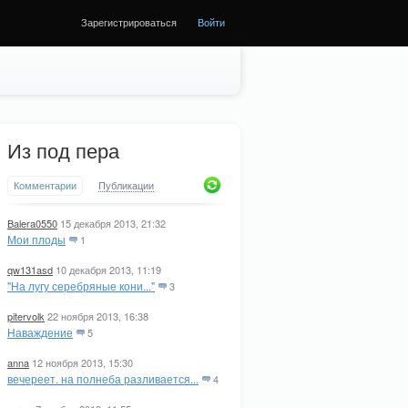
Зарегистрироваться
Войти
Из под пера
Комментарии
Публикации
Balera0550
15 декабря 2013, 21:32
Мои плоды
1
qw131asd
10 декабря 2013, 11:19
"На лугу серебряные кони..."
3
pitervolk
22 ноября 2013, 16:38
Наваждение
5
anna
12 ноября 2013, 15:30
вечереет. на полнеба разливается...
4