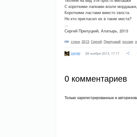
Тюлени на вид эти просто милашки
С короткими лапками возле мордашки
Короткими ластами вместо хвоста.
Но кто пригласил их в такие места?
…
Сергей Прилуцкий, Алатырь, 2013
стихи
,
2013
,
Сергей
,
Прилуцкий
,
поэзия
,
л
sergei
29 ноября 2013, 17:17
0
комментариев
Только зарегистрированные и авторизов