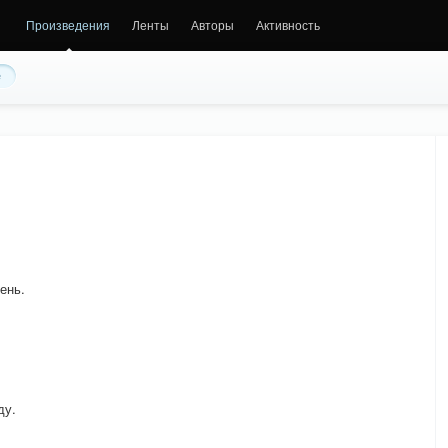
Произведения
Ленты
Авторы
Активность
е
ень.
ду.