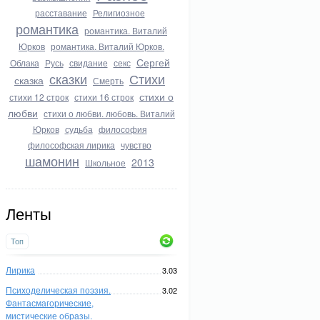
расставание
Религиозное
романтика
романтика. Виталий
Юрков
романтика. Виталий Юрков.
Сергей
Облака
Русь
свидание
секс
сказки
Стихи
сказка
Смерть
стихи о
стихи 12 строк
стихи 16 строк
любви
стихи о любви. любовь. Виталий
Юрков
судьба
философия
философская лирика
чувство
шамонин
2013
Школьное
Ленты
Топ
Лирика
3.03
Психоделическая поэзия.
3.02
Фантасмагорические,
мистические образы.