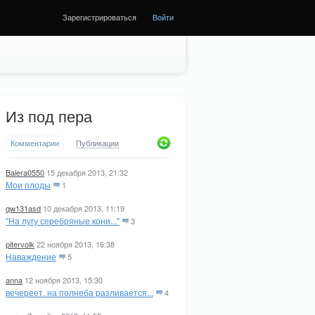
Зарегистрироваться
Войти
Из под пера
Комментарии
Публикации
Balera0550
15 декабря 2013, 21:32
Мои плоды
1
qw131asd
10 декабря 2013, 11:19
"На лугу серебряные кони..."
3
pitervolk
22 ноября 2013, 16:38
Наваждение
5
anna
12 ноября 2013, 15:30
вечереет. на полнеба разливается...
4