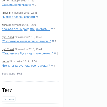
verno
7 ноября 2013, 11:55
Самоидентификация
2
Rina831
6 ноября 2013, 22:46
Чистка половой совести
2
anna
31 октября 2013, 16:00
плакала осень дождями, листами...
2
qw131asd
22 октября 2013, 13:46
"С колокольным вечерним звоном..."
2
qw131asd
22 октября 2013, 13:44
"Склонилась Русь над тихою рекою..."
2
verno
21 октября 2013, 12:50
Что ж ты загрустила, осень милая?
4
Весь эфир
·
RSS
Теги
Все теги