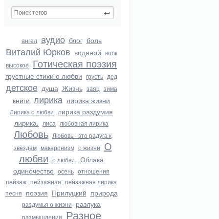
аудио
блог
боль
ангел
Виталий Юрков
водяной
волк
Готическая поэзия
высокое
грустные стихи о любви
грусть
дед
детское
душа
Жизнь
заяц
зима
лирика
книги
лирика жизни
лирика раздумия
Лирика о любви
лирика.
лиса
любовная лирика
Любовь
Любовь - это радуга к
О
звёздам
макаронизм
о жизни
любви
Облака
о любви.
одиночество
осень
отношения
пейзаж
пейзажная
пейзажная лирика
поэзия
Прилуцкий
природа
песня
разлука
раздумья о жизни
Разное
размышления