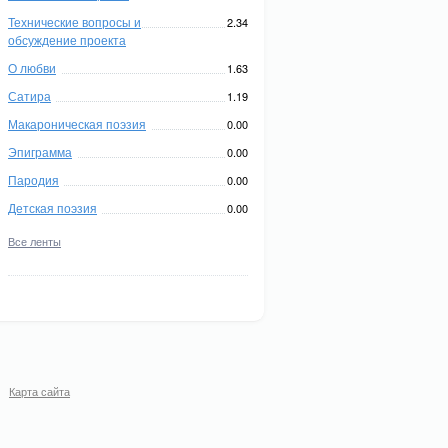
Технические вопросы и
2.34
обсуждение проекта
О любви
1.63
Сатира
1.19
Макароническая поэзия
0.00
Эпиграмма
0.00
Пародия
0.00
Детская поэзия
0.00
Все ленты
Карта сайта