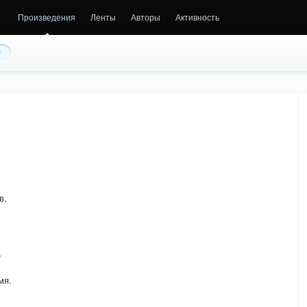
Произведения
Ленты
Авторы
Активность
е
в,
,
мя.