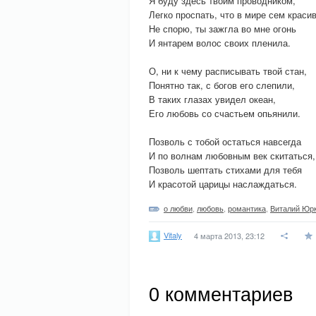
Я буду здесь твоим проводником,
Легко проспать, что в мире сем красив
Не спорю, ты зажгла во мне огонь
И янтарем волос своих пленила.
О, ни к чему расписывать твой стан,
Понятно так, с богов его слепили,
В таких глазах увидел океан,
Его любовь со счастьем опьянили.
Позволь с тобой остаться навсегда
И по волнам любовным век скитаться,
Позволь шептать стихами для тебя
И красотой царицы наслаждаться.
о любви
,
любовь
,
романтика
,
Виталий Юр
Vitaly
4 марта 2013, 23:12
0
комментариев