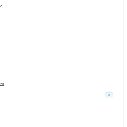
о,
ков
0