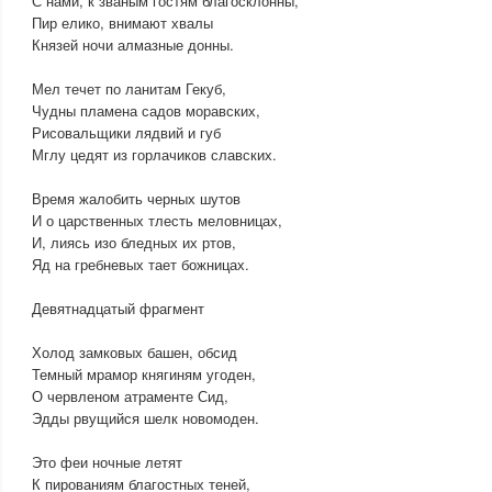
С нами, к званым гостям благосклонны,
Пир елико, внимают хвалы
Князей ночи алмазные донны.
Мел течет по ланитам Гекуб,
Чудны пламена садов моравских,
Рисовальщики лядвий и губ
Мглу цедят из горлачиков славских.
Время жалобить черных шутов
И о царственных тлесть меловницах,
И, лиясь изо бледных их ртов,
Яд на гребневых тает божницах.
Девятнадцатый фрагмент
Холод замковых башен, обсид
Темный мрамор княгиням угоден,
О червленом атраменте Сид,
Эдды рвущийся шелк новомоден.
Это феи ночные летят
К пированиям благостных теней,