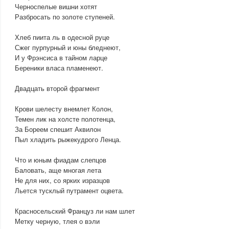
Черноспелые вишни хотят
Разбросать по золоте ступеней.
Хлеб пиита ль в одесной руце
Сжег пурпурный и юны бледнеют,
И у Фрэнсиса в тайном ларце
Береники власа пламенеют.
Двадцать второй фрагмент
Крови шелесту внемлет Колон,
Темен лик на холсте полотенца,
За Бореем спешит Аквилон
Пыл хладить рыжекудрого Ленца.
Что и юным фиадам слепцов
Баловать, аще многая лета
Не для них, со ярких изразцов
Льется тусклый путрамент оцвета.
Красносельский Француз ли нам шлет
Метку черную, тлея о вэли