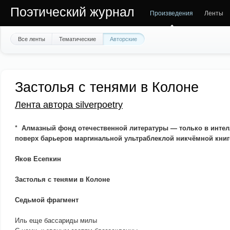
Поэтический журнал
Произведения
Ленты
Все ленты
Тематические
Авторские
Застолья с тенями в Колоне
Лента автора silverpoetry
* Алмазный фонд отечественной литературы — только в интел
поверх барьеров маргинальной ультраблеклой никчёмной книг
Яков Есепкин
Застолья с тенями в Колоне
Седьмой фрагмент
Иль еще бассариды милы