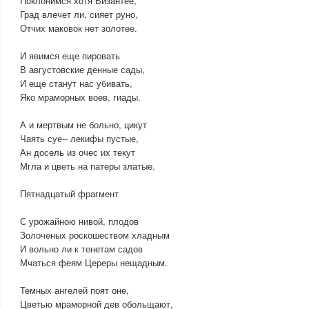
Поклонимся хотя Византее,
Град влечет ли, сияет руно,
Отчих маковок нет золотее.
И явимся еще пировать
В августовские денные сады,
И еще станут нас убивать,
Яко мраморных воев, гиады.
А и мертвым не больно, цикут
Чаять суе-- лекифы пустые,
Ан досель из очес их текут
Мгла и цветь на патеры златые.
Пятнадцатый фрагмент
С урожайною нивой, плодов
Золоченых роскошеством хладным
И вольно ли к тенетам садов
Мчаться феям Цереры нещадным.
Темных ангелей поят оне,
Цветью мраморной дев обольщают,