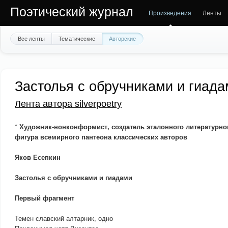
Поэтический журнал
Произведения
Ленты
Все ленты
Тематические
Авторские
Застолья с обручниками и гиад
Лента автора silverpoetry
* Художник-нонконформист, создатель эталонного литературно
фигура всемирного пантеона классических авторов
Яков Есепкин
Застолья с обручниками и гиадами
Первый фрагмент
Темен славский алтарник, одно