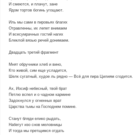
И смеются, и плачут, зане
Ядом тортов богинь угощают.
Иль мы сами в пировьях благих
Отравленны, их лепет внимаем
И всесумрачных гостий нагих
Блеклой вязью речей донимаем.
Двадцать третий фрагмент
Мнят обручники хлеб и вино,
Кто живой, сим еще усладится,
Шелк сугатный, худое ль рядно — Всё для пира Цилиям сгодится.
Ах, Иосиф небесный, твой брат
Петлю вспел и о чадном кармине
Задохнулся у огненных врат
Царства тьмы на Господнем помине.
Станут бляди елико рыдать,
Набегут изо снов меловницы
И тогда мы претщимся отдать