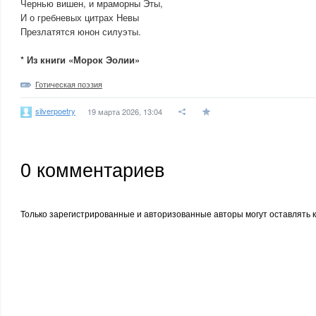
Чернью вишен, и мраморны Эты,
И о гребневых цитрах Невы
Презлатятся юнон силуэты.
* Из книги «Морок Эолии»
Готическая поэзия
silverpoetry
19 марта 2026, 13:04
0
комментариев
Только зарегистрированные и авторизованные авторы могут оставлять 