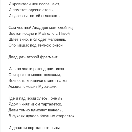
И кровители неб поспешают,
И ломятся одесно столы,
И царевны гостей оглашают.
Сам честной Аваддон меж хлебниц
Вьется нощно и Майгелю с Низой
Шлет вино, и блюдет меловниц,
Опочивших под темною ризой.
Двадцать второй фрагмент
Иль во злате ротонд цвет икон
Феи грез отемняют шелками,
Вечность книжники ставят на кон,
Амадея смешит Мураками.
Где и падчериц хлебы, оне ль
Ядом чинят изюм тарталеток,
Девы томно вдыхают шанель,
В буклях чучела бледных старлеток.
И давятся портальные львы