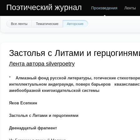
Поэтический журнал
Произведения
Ленты
Все ленты
Тематические
Авторские
Застолья с Литами и герцогиням
Лента автора silverpoetry
* Алмазный фонд русской литературы, готические стихотворе
интеллектуальном андеграунде, поверх барьеров квазиславис
амебообразной книгоиздательской системы
Яков Есепкин
Застолья с Литами и герцогинями
Двенадцатый фрагмент