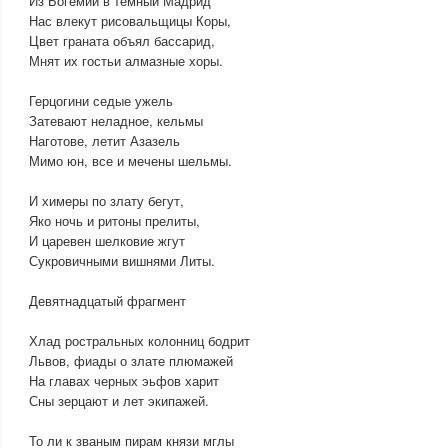
Из Богемии в темный Мадрид
Нас влекут рисовальщицы Коры,
Цвет граната объял бассарид,
Мнят их гостьи алмазные хоры.
Герцогини седые ужель
Затевают неладное, кельмы
Наготове, летит Азазель
Мимо юн, все и мечены шельмы.
И химеры по злату бегут,
Яко ночь и ритоны прелиты,
И царевен шелковие жгут
Сукровичными вишнями Литы.
Девятнадцатый фрагмент
Хлад ростральных колонниц бодрит
Львов, фиады о злате плюмажей
На главах черных эьфов харит
Сны зерцают и лет экипажей.
То ли к званым пирам князи мглы