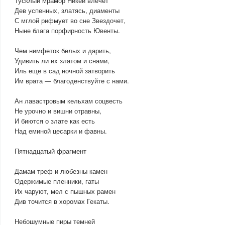
Тусклый мрамор Никеи влечет
Дев успенных, златясь, диаменты
С мглой рифмует во сне Звездочет,
Ныне блага порфирность Ювенты.
Чем нимфеток белых и дарить,
Удивить ли их златом и снами,
Иль еще в сад ночной затворить
Им врата — благоденствуйте с нами.
Ан лавастровым кельхам соцвесть
Не урочно и вишни отравны,
И биются о злате как есть
Над еминой цесарки и фавны.
Пятнадцатый фрагмент
Дамам треф и любезны камен
Одержимые пленники, гаты
Их чаруют, мел с пышных рамен
Див точится в хоромах Гекаты.
Небошумные пиры темней