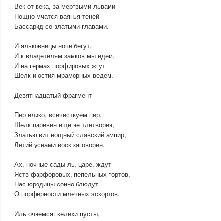
Век от века, за мертвыми львами
Нощно мчатся ваянья теней
Бассарид со златыми главами.
И альковницы ночи бегут,
И к владетелям замков мы едем,
И на гермах порфировых жгут
Шелк и остия мраморных ведем.
Девятнадцатый фрагмент
Пир елико, всечествуем пир,
Шелк царевен еще не тлетворен,
Златью вит нощный славский ампир,
Летий уснами воск заговорен.
Ах, ночные сады ль, царе, ждут
Яств фарфоровых, пепельных тортов,
Нас юродицы сонно блюдут
О порфирности млечных эскортов.
Иль очнемся: келихи пусты,