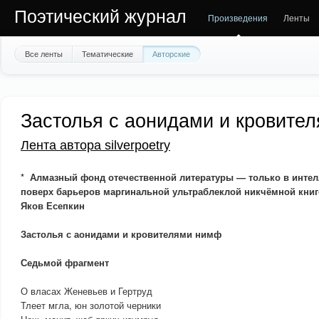
Поэтический журнал
Произведения
Ленты
Все ленты
Тематические
Авторские
Застолья с аонидами и кровите
Лента автора silverpoetry
* Алмазный фонд отечественной литературы — только в интел
поверх барьеров маргинальной ультраблеклой никчёмной кни
Яков Есепкин
Застолья с аонидами и кровителями нимф
Седьмой фрагмент
О власах Женевьев и Гертруд
Тлеет мгла, юн золотой черники