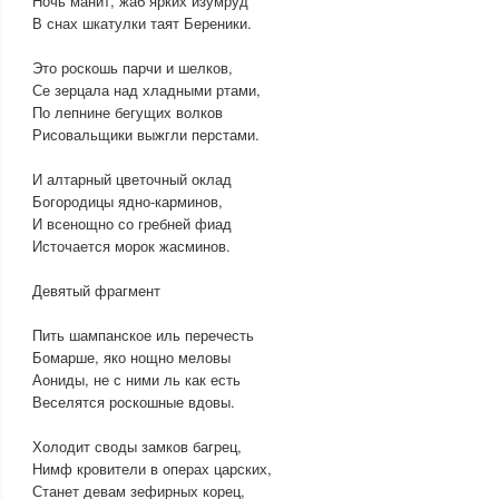
Ночь манит, жаб ярких изумруд
В снах шкатулки таят Береники.
Это роскошь парчи и шелков,
Се зерцала над хладными ртами,
По лепнине бегущих волков
Рисовальщики выжгли перстами.
И алтарный цветочный оклад
Богородицы ядно-карминов,
И всенощно со гребней фиад
Источается морок жасминов.
Девятый фрагмент
Пить шампанское иль перечесть
Бомарше, яко нощно меловы
Аониды, не с ними ль как есть
Веселятся роскошные вдовы.
Холодит своды замков багрец,
Нимф кровители в операх царских,
Станет девам зефирных корец,