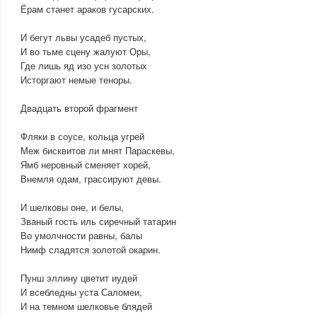
Ёрам станет араков гусарских.
И бегут львы усадеб пустых,
И во тьме сцену жалуют Оры,
Где лишь яд изо усн золотых
Исторгают немые теноры.
Двадцать второй фрагмент
Фляки в соусе, кольца угрей
Меж бисквитов ли мнят Параскевы,
Ямб неровный сменяет хорей,
Внемля одам, грассируют девы.
И шелковы оне, и белы,
Званый гость иль сиречный татарин
Во умолчности равны, балы
Нимф сладятся золотой окарин.
Пунш эллину цветит иудей
И всебледны уста Саломеи,
И на темном шелковье блядей