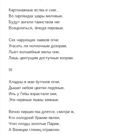
Картонажные яства и снег,
Во гирляндах шары меловые,
Будут ангели таинством нег
Всецелиться, блюдя пировые.
Сех чарующих замков огни
Угасить ли полночным дозорам,
Льют волшебные мелы они,
Лишь цветущим доступные взорам.
III
Хладны в мае бутонов огни,
Дышат небом цветки ледяные,
Иль у Гебы взрастали они,
Эти червные яшмы земные.
Вечно пиршества длятся, смотри ж,
Кто холодной Урании явлен,
Чтит плоды золотые Париж,
А Венеции глянец отравлен.