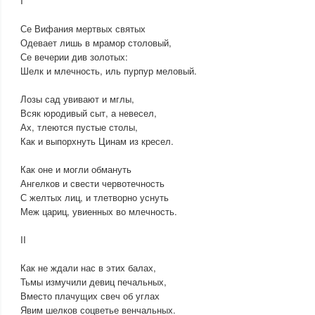
I
Се Вифания мертвых святых
Одевает лишь в мрамор столовый,
Се вечерии див золотых:
Шелк и млечность, иль пурпур меловый.
Лозы сад увивают и мглы,
Всяк юродивый сыт, а невесел,
Ах, тлеются пустые столы,
Как и выпорхнуть Цинам из кресел.
Как оне и могли обмануть
Ангелков и свести червотечность
С желтых лиц, и тлетворно уснуть
Меж цариц, увиенных во млечность.
II
Как не ждали нас в этих балах,
Тьмы измучили девиц печальных,
Вместо плачущих свеч об углах
Явим шелков соцветье венчальных.