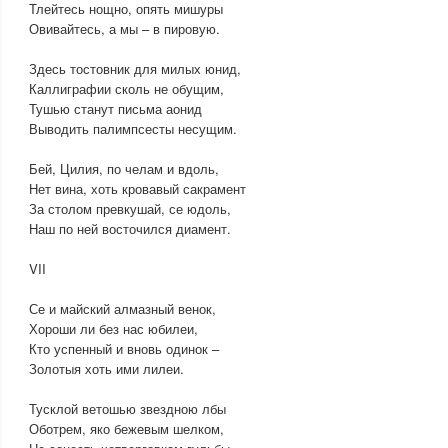
Тлейтесь нощно, опять мишуры
Овивайтесь, а мы – в пировую.
Здесь тостовник для милых юнид,
Каллиграфии сколь не обущим,
Тушью станут письма аонид
Выводить палимпсесты несущим.
Бей, Цилия, по челам и вдоль,
Нет вина, хоть кровавый сакрамент
За столом превкушай, се юдоль,
Наш по ней восточился диамент.
VII
Се и майский алмазный венок,
Хороши ли без нас юбилеи,
Кто успенный и вновь одинок –
Золотыя хоть ими лилеи.
Тусклой ветошью звездною лбы
Оботрем, яко бежевым шелком,