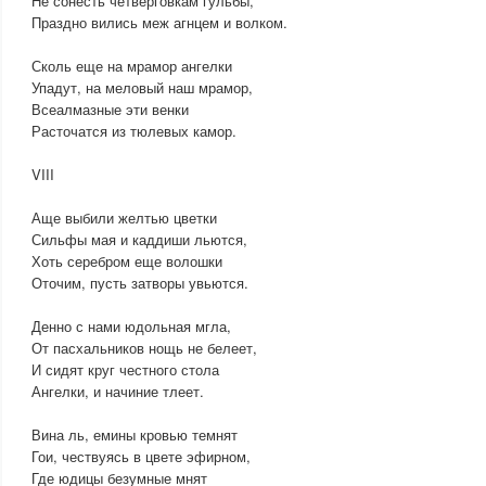
Не сонесть четверговкам гульбы,
Праздно вились меж агнцем и волком.
Сколь еще на мрамор ангелки
Упадут, на меловый наш мрамор,
Всеалмазные эти венки
Расточатся из тюлевых камор.
VIII
Аще выбили желтью цветки
Сильфы мая и каддиши льются,
Хоть серебром еще волошки
Оточим, пусть затворы увьются.
Денно с нами юдольная мгла,
От пасхальников нощь не белеет,
И сидят круг честного стола
Ангелки, и начиние тлеет.
Вина ль, емины кровью темнят
Гои, чествуясь в цвете эфирном,
Где юдицы безумные мнят