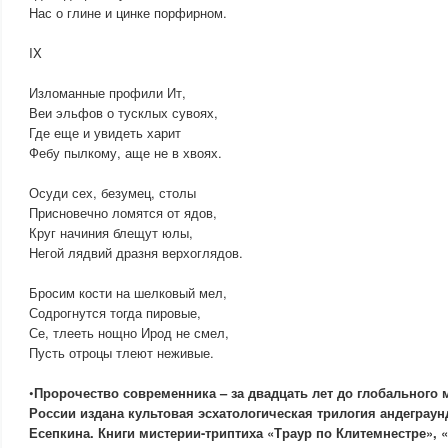
Нас о глине и цинке порфирном.
IX
Изломанные профили Ит,
Веи эльфов о тусклых сувоях,
Где еще и увидеть харит
Фебу пылкому, аще не в хвоях.
Осуди сех, безумец, столы
Присновечно ломятся от ядов,
Круг начиния блещут юлы,
Негой лядвий дразня верхоглядов.
Бросим кости на шелковый мел,
Содрогнутся тогда пировые,
Се, тлееть нощно Ирод не смел,
Пусть отроцы тлеют неживые.
•
Пророчество современника – за двадцать лет до глобального 
России издана культовая эсхатологическая трилогия андеграун
Есепкина. Книги мистерии-триптиха «Траур по Клитемнестре», «