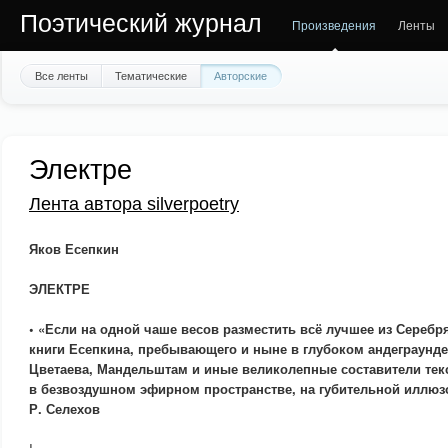
Поэтический журнал
Произведения
Ленты
Все ленты
Тематические
Авторские
Электре
Лента автора silverpoetry
Яков Есепкин
ЭЛЕКТРЕ
• «Если на одной чаше весов разместить всё лучшее из Серебря
книги Есепкина, пребывающего и ныне в глубоком андеграунд
Цветаева, Мандельштам и иные великолепные составители текс
в безвоздушном эфирном пространстве, на губительной иллюз
Р. Селехов