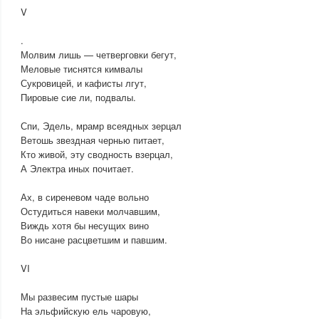
V
.
Молвим лишь — четверговки бегут,
Меловые тиснятся кимвалы
Сукровицей, и кафисты лгут,
Пировые сие ли, подвалы.
Спи, Эдель, мрамр всеядных зерцал
Ветошь звездная чернью питает,
Кто живой, эту сводность взерцал,
А Электра иных почитает.
Ах, в сиреневом чаде вольно
Остудиться навеки молчавшим,
Виждь хотя бы несущих вино
Во нисане расцветшим и павшим.
VI
Мы развесим пустые шары
На эльфийскую ель чаровую,