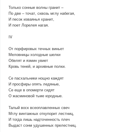
Только сонные волны гранит –
По две – точат, сквозь мглу набегая,
И песок изваянья хранит,
И поет Лорелея нагая.
IV
От порфировых течных виньет
Меловницы холодные шелки
Обелят и язмин увиет
Кровь теней, и архивные полки.
Се пасхальники нощно каждят
И просфиры опять ледяные,
Се еще в опомерти сидят
О жасминовой тьме юродные.
Талый воск всеоплавленных свеч
Мглу винтажных откупорит лестниц,
И тогда лишь надточенность плеч
Выдаст сонм удушенных прелестниц.