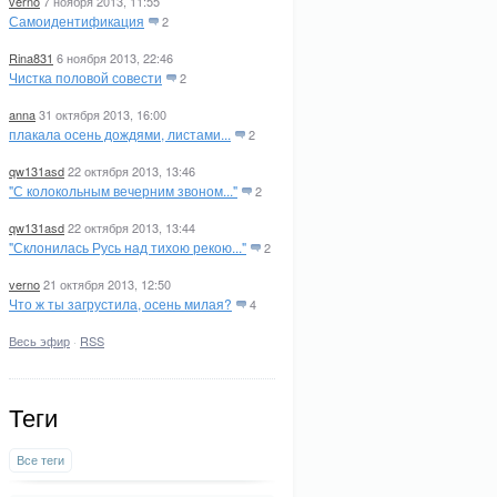
verno
7 ноября 2013, 11:55
Самоидентификация
2
Rina831
6 ноября 2013, 22:46
Чистка половой совести
2
anna
31 октября 2013, 16:00
плакала осень дождями, листами...
2
qw131asd
22 октября 2013, 13:46
"С колокольным вечерним звоном..."
2
qw131asd
22 октября 2013, 13:44
"Склонилась Русь над тихою рекою..."
2
verno
21 октября 2013, 12:50
Что ж ты загрустила, осень милая?
4
Весь эфир
·
RSS
Теги
Все теги