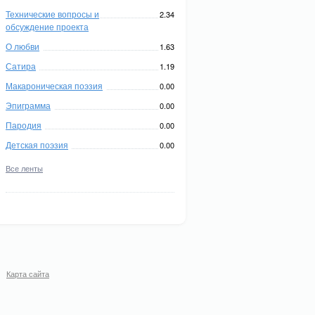
Технические вопросы и
2.34
обсуждение проекта
О любви
1.63
Сатира
1.19
Макароническая поэзия
0.00
Эпиграмма
0.00
Пародия
0.00
Детская поэзия
0.00
Все ленты
Карта сайта