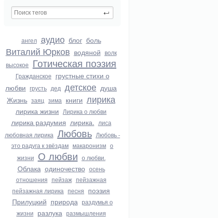
аудио
блог
боль
ангел
Виталий Юрков
водяной
волк
Готическая поэзия
высокое
грустные стихи о
Гражданское
детское
любви
душа
грусть
дед
лирика
Жизнь
книги
заяц
зима
лирика жизни
Лирика о любви
лирика раздумия
лирика.
лиса
Любовь
любовная лирика
Любовь -
это радуга к звёздам
макаронизм
о
О любви
жизни
о любви.
Облака
одиночество
осень
отношения
пейзаж
пейзажная
поэзия
пейзажная лирика
песня
Прилуцкий
природа
раздумья о
разлука
жизни
размышления