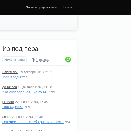
Зарегистрироваться
Войти
Из под пера
Комментарии
Публикации
Balera0550
15 декабря 2013, 21:32
Мои плоды
1
qw131asd
10 декабря 2013, 11:19
"На лугу серебряные кони..."
3
pitervolk
22 ноября 2013, 16:38
Наваждение
5
anna
12 ноября 2013, 15:30
вечереет. на полнеба разливается...
4