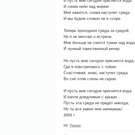
И пусть мне сегодня приснится вода
И синее небо над морем.
Мне кажется, снова наступит среда
И мы будем словно не в ссоре.
Теперь проходили среда за средой,
Но я не мечтаю о встрече.
Мне больше не снится туман над вод
И лунный таинственный вечер.
Но пусть мне сегодня приснится вода,
Где я повстречаюсь с тобою.
Счастливая, знаю, наступит среда.
Во сне этом слезы не скрою.
И пусть мне сегодня приснится вода
И капли дождливые с крыши…
Пусть эта среда не придет никогда,
Но ты все равно мне напишешь!
2003 г.
Разное