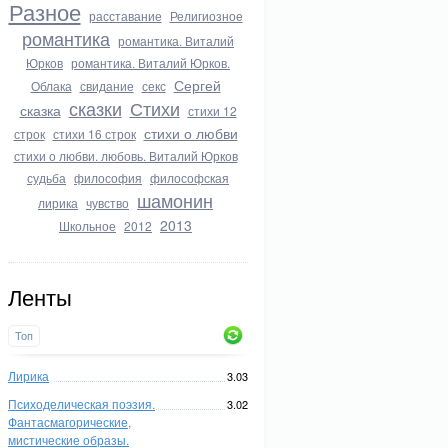
Разное
расставание
Религиозное
романтика
романтика. Виталий
Юрков
романтика. Виталий Юрков.
Сергей
Облака
свидание
секс
сказки
Стихи
сказка
стихи 12
стихи о любви
строк
стихи 16 строк
стихи о любви. любовь. Виталий Юрков
судьба
философия
философская
шамонин
лирика
чувство
2013
Школьное
2012
Ленты
Топ
Лирика
3.03
Психоделическая поэзия.
3.02
Фантасмагорические,
мистические образы.