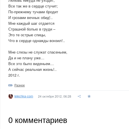
Любовь никуда не уходит,
Все так же в сердце стучит;
По-прежнему тучами бродит
И грозами вечных обид!..
Мне каждый шаг отдается
Страшной болью в груди –
Это те острые спицы,
Что в сердце однажды вонзил!..
Мне слезы не служат спасеньем,
Да и не плачу уже…
Все это было виденьем…
А сейчас реальная жизнь!..
2012 г.
Разное
lelechka-com
24 октября 2012, 06:28
0
комментариев