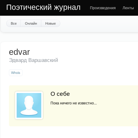
Поэтический журнал
Произведения
Ленты
Все
Онлайн
Новые
edvar
Эдвард Варшавский
Whois
О себе
Пока ничего не известно...