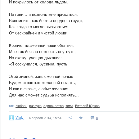
И покрылось от холода льдом.
Не гони… и позволь мне прижаться,
Вспомнить, как бьётся сердце в груди,
Как когда-то могло вырываться
От бескрайней и чистой любви.
Крепче, пламенней наши объятия,
Мне так боязно нежность спугнуть,
Но скажу, учащая дыхание:
«Я соскучился, бусинка, пусть
Этой зимней, завьюженной ночью
Будем страстью желанной пылать,
И как в сказке, любые желания
Для нас сможет судьба исполнять…
любовь
,
разлука
,
одиночество
,
зима
,
Виталий Юрков
Vitaly
4 апреля 2014, 15:54
0