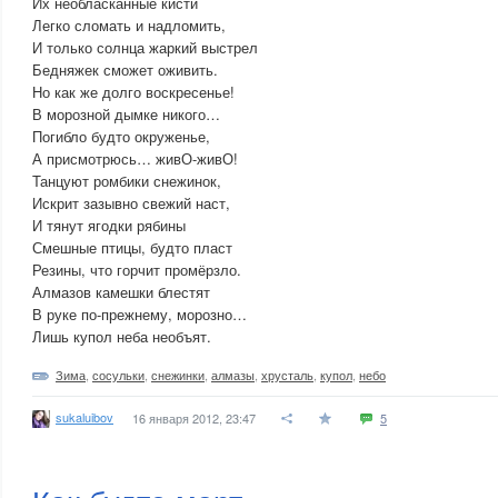
Их необласканные кисти
Легко сломать и надломить,
И только солнца жаркий выстрел
Бедняжек сможет оживить.
Но как же долго воскресенье!
В морозной дымке никого…
Погибло будто окруженье,
А присмотрюсь… живО-живО!
Танцуют ромбики снежинок,
Искрит зазывно свежий наст,
И тянут ягодки рябины
Смешные птицы, будто пласт
Резины, что горчит промёрзло.
Алмазов камешки блестят
В руке по-прежнему, морозно…
Лишь купол неба необъят.
Зима
,
сосульки
,
снежинки
,
алмазы
,
хрусталь
,
купол
,
небо
sukaluibov
16 января 2012, 23:47
5