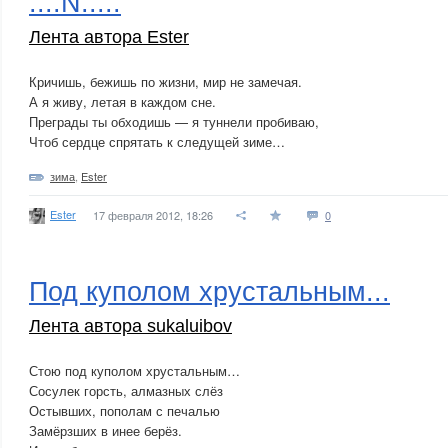
....N.....
Лента автора Ester
Кричишь, бежишь по жизни, мир не замечая.
А я живу, летая в каждом сне.
Преграды ты обходишь — я туннели пробиваю,
Чтоб сердце спрятать к следущей зиме…
зима
,
Ester
Ester
17 февраля 2012, 18:26
0
Под куполом хрустальным...
Лента автора sukaluibov
Стою под куполом хрустальным…
Сосулек горсть, алмазных слёз
Остывших, пополам с печалью
Замёрзших в инее берёз.