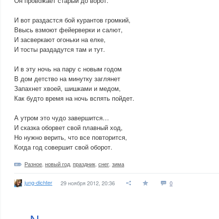
Он провожает старый до ворот.
И вот раздастся бой курантов громкий,
Ввысь взмоют фейерверки и салют,
И засверкают огоньки на елке,
И тосты раздадутся там и тут.
И в эту ночь на пару с новым годом
В дом детство на минутку заглянет
Запахнет хвоей, шишками и медом,
Как будто время на ночь вспять пойдет.
А утром это чудо завершится…
И сказка оборвет свой плавный ход,
Но нужно верить, что все повторится,
Когда год совершит свой оборот.
Разное
,
новый год
,
праздник
,
снег
,
зима
jung-dichter
29 ноября 2012, 20:36
0