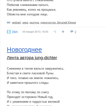
Побелив снежинками пальто,
Как ревнивец, колко на прощанье,
Обожгла мне холодом лицо.
любовб
,
зима
,
разлука
,
одиночество. Виталий Юрков
Vitaly
18 января 2013, 16:00
0
Новогоднее
Лента автора jung-dichter
Снежинки в тихом вальсе закружились,
Блистая в свете ласковой Луны.
И тихо, плавно на землю ложились,
И заметали прошлого следы.
По этому по белому по снегу
Приходит осторожно Новый год,
И с уважением и гордостью великой