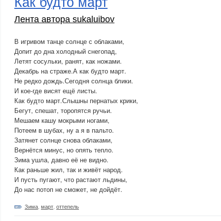
Как будто март
Лента автора sukaluibov
В игривом танце солнце с облаками,
Допит до дна холодный снегопад,
Летят сосульки, ранят, как ножами.
Декабрь на страже.А как будто март.
Не редко дождь.Сегодня солнца блики.
И кое-где висят ещё листы.
Как будто март.Слышны пернатых крики,
Бегут, спешат, торопятся ручьи.
Мешаем кашу мокрыми ногами,
Потеем в шубах, ну а я в пальто.
Затянет солнце снова облаками,
Вернётся минус, но опять тепло.
Зима ушла, давно её не видно.
Как раньше жил, так и живёт народ.
И пусть пугают, что растают льдины,
До нас потоп не сможет, не дойдёт.
Зима
,
март
,
оттепель