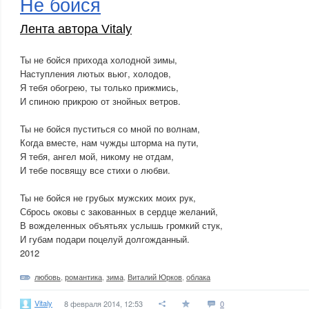
Не бойся
Лента автора Vitaly
Ты не бойся прихода холодной зимы,
Наступления лютых вьюг, холодов,
Я тебя обогрею, ты только прижмись,
И спиною прикрою от знойных ветров.
Ты не бойся пуститься со мной по волнам,
Когда вместе, нам чужды шторма на пути,
Я тебя, ангел мой, никому не отдам,
И тебе посвящу все стихи о любви.
Ты не бойся не грубых мужских моих рук,
Сбрось оковы с закованных в сердце желаний,
В вожделенных объятьях услышь громкий стук,
И губам подари поцелуй долгожданный.
2012
любовь
,
романтика
,
зима
,
Виталий Юрков
,
облака
Vitaly
8 февраля 2014, 12:53
0