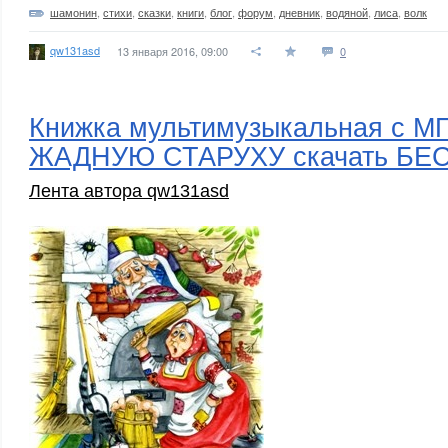
шамонин
,
стихи
,
сказки
,
книги
,
блог
,
форум
,
дневник
,
водяной
,
лиса
,
волк
qw131asd
13 января 2016, 09:00
0
Книжка мультимузыкальная с М
ЖАДНУЮ СТАРУХУ скачать БЕ
Лента автора qw131asd