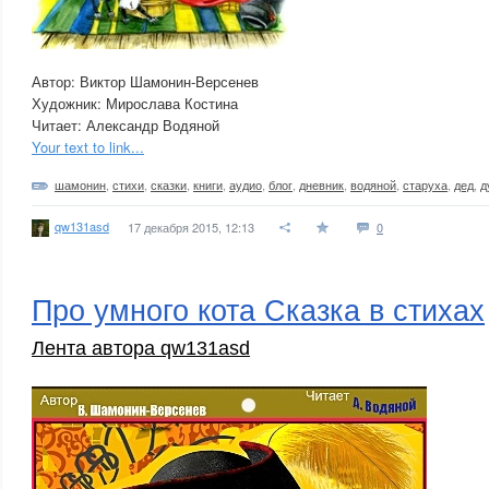
Автор: Виктор Шамонин-Версенев
Художник: Мирослава Костина
Читает: Александр Водяной
Your text to link...
шамонин
,
стихи
,
сказки
,
книги
,
аудио
,
блог
,
дневник
,
водяной
,
старуха
,
дед
,
д
qw131asd
17 декабря 2015, 12:13
0
Про умного кота Сказка в стихах
Лента автора qw131asd