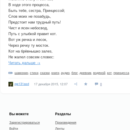
В ходе этого процесса,
Быть тебе, сестра, Принцессой;
Слов моих не позабудь,
Предстоит нам трудный путь!
Чист и ясен небосвод,
Путь с улыбкой правит кот.
Вот уж речка и лесок,
Через речку ту мосток.
Кот на брёвнышко залез,
Не жалел совсем словес:
Читать дальше →
шамонин
,
стихи
,
сказки
,
книги
,
аудио
,
блог
,
дневник
,
водяной
,
кот
,
принцесса
qw131asd
17 декабря 2015, 12:07
0
Вы можете
Разделы
Зарегистрироваться
Произведения
Войти
Ленты