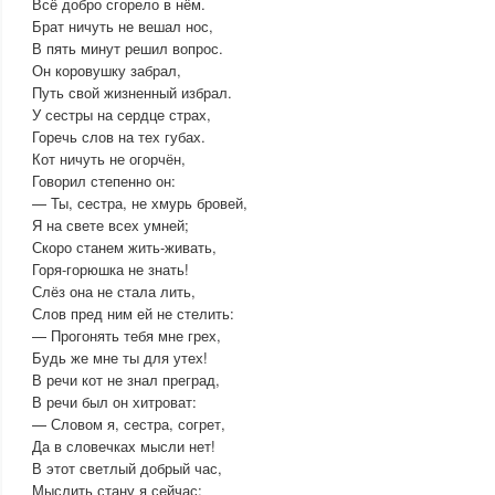
Всё добро сгорело в нём.
Брат ничуть не вешал нос,
В пять минут решил вопрос.
Он коровушку забрал,
Путь свой жизненный избрал.
У сестры на сердце страх,
Горечь слов на тех губах.
Кот ничуть не огорчён,
Говорил степенно он:
— Ты, сестра, не хмурь бровей,
Я на свете всех умней;
Скоро станем жить-живать,
Горя-горюшка не знать!
Слёз она не стала лить,
Слов пред ним ей не стелить:
— Прогонять тебя мне грех,
Будь же мне ты для утех!
В речи кот не знал преград,
В речи был он хитроват:
— Словом я, сестра, согрет,
Да в словечках мысли нет!
В этот светлый добрый час,
Мыслить стану я сейчас;