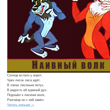
Солнце встало у ворот,
Чрез лесок лиса идёт.
В лапах лисоньки петух,
В радость ей куриный дух.
Подошёл к лисичке волк,
Разговор он с ней завёл:
Читать дальше →