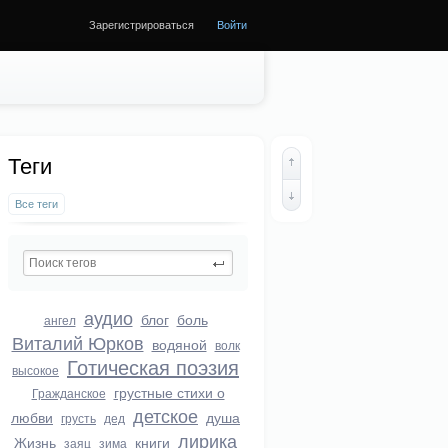
Зарегистрироваться
Войти
Теги
Все теги
аудио
блог
боль
ангел
Виталий Юрков
водяной
волк
Готическая поэзия
высокое
грустные стихи о
Гражданское
детское
любви
душа
грусть
дед
лирика
Жизнь
книги
заяц
зима