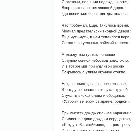
С глазами, полными надежды и огня,
Взор приковал к петляющей дороге,
Где появиться через миг должна она.
Час пробежал. Еще. Тянулось время,
Молчал предательски входной двери 
Еще чуть-чуть, в нем теплилося вера,
Сегодня он услышит райский голосок.
А между тем густою пеленою
С луною сонной небосвод заволокло,
И в тот же миг причудливой росою
Покрылось с улицы оконное стекло.
Нет, не придет, напрасное терзанье,
В его душе печаль натянута струной,
Стучат в висках слова и обещанье:
«Устроим вечером свидание, родной».
При мыслях дождь сильнее барабанил
Слились в едино дождь и сердца такт
«Я жду тебя, любимая», — гром гряну
И разыгралась настоящая гроза…