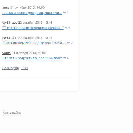
anna
31 октября 2013, 16:00
плакала осень дождями, листами...
2
qw131asd
22 октября 2013, 13:46
"С колокольным вечерним звоном..."
2
qw131asd
22 октября 2013, 13:44
"Склонилась Русь над тихою рекою..."
2
verno
21 октября 2013, 12:50
Что ж ты загрустила, осень милая?
4
Весь эфир
·
RSS
Карта сайта