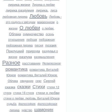
лирика жизни
Лирика о любви
лирика раздумия
лирика.
лиса
Любовь
любовная лирика
Любовь -
это радуга к звёздам
макаронизм
о
О любви
жизни
о любви.
Облака
одиночество
осень
отношения
пейзаж
пейзажная
поэзия
пейзажная лирика
песня
Прилуцкий
природа
раздумья о
разлука
жизни
размышления
Разное
расставание
Религиозное
романтика
романтика. Виталий
Юрков
романтика. Виталий Юрков.
Сергей
Облака
свидание
секс
сказки
Стихи
сказка
стихи 12
стихи о любви
строк
стихи 16 строк
стихи о любви. любовь. Виталий Юрков
судьба
философия
философская
шамонин
лирика
чувство